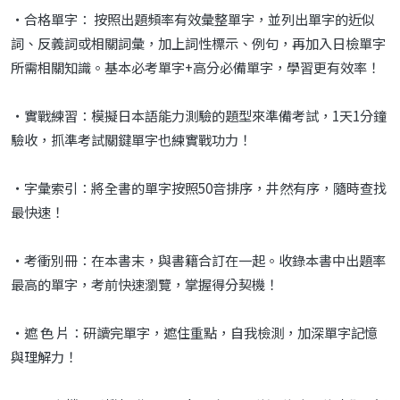
‧合格單字： 按照出題頻率有效彙整單字，並列出單字的近似
詞、反義詞或相關詞彙，加上詞性標示、例句，再加入日檢單字
所需相關知識。基本必考單字+高分必備單字，學習更有效率！
‧實戰練習：模擬日本語能力測驗的題型來準備考試，1天1分鐘
驗收，抓準考試關鍵單字也練實戰功力！
‧字彙索引：將全書的單字按照50音排序，井然有序，隨時查找
最快速！
‧考衝別冊：在本書末，與書籍合訂在一起。收錄本書中出題率
最高的單字，考前快速瀏覽，掌握得分契機！
‧遮 色 片：研讀完單字，遮住重點，自我檢測，加深單字記憶
與理解力！