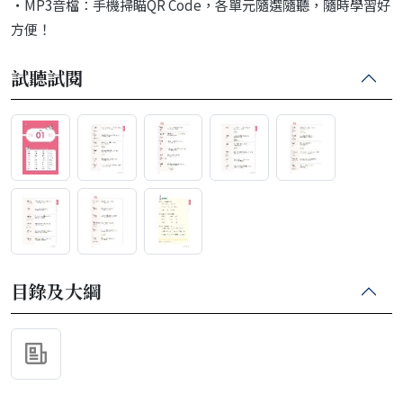
‧MP3音檔：手機掃瞄QR Code，各單元隨選隨聽，隨時學習好
方便！
試聽試閱
目錄及大綱