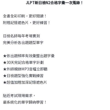
JLPT新日檢N2合格字彙一次蒐錄！
全書全彩印刷，更好閱讀！
附贈記憶遮色片，更好練習！
日檢名師每年考場實測
完美分析各出題題型單字
★依出題頻率有效彙整出題字彙
★30天完記合格單字計劃
★外師親錄MP3音檔立即聽
★日檢題型強化實戰練習
★超值加贈加深記憶遮色片
貼近考試現場需求，
最系統化的單字歸納學習！