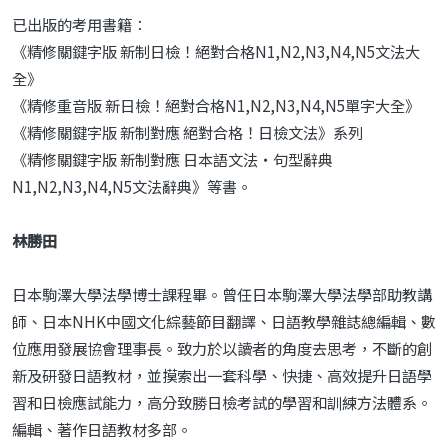
已出版的考用書籍：
《精修關鍵字版 新制日檢！絕對合格N1,N2,N3,N4,N5文法大
全》
《精修重音版 新日檢！絕對合格N1,N2,N3,N4,N5單字大全》
《精修關鍵字版 新制對應 絕對合格！日檢文法》系列
《精修關鍵字版 新制對應 日本語文法・句型辭典
N1,N2,N3,N4,N5文法辭典》等書。
林勝田
日本駒澤大學法學博士課程畢。曾任日本駒澤大學法學部助教講
師、日本NHK中國文化綜藝節目翻譯、日語教學雜誌總編輯、數
位應用發展協會理事長。致力於以讀者的角度去思考，不斷的創
新及研發日語教材，並摸索出一套科學、快捷、高效提升日語學
習和日檢應試能力，高分致勝日檢考試的學習和訓練方法體系。
編輯、著作日語教材多部。