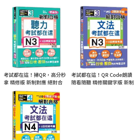
考試都在這！掃QR，高分秒
考試都在這！QR Code朗讀
拿 精修版 新制對應 絕對合
隨看隨聽 精修關鍵字版 新制
格！日檢必背聽力N3（25K
對應 絕對合格！日檢必背文
＋QR Code 線上音檔）
法N3（25K+QR Code線上音
檔）