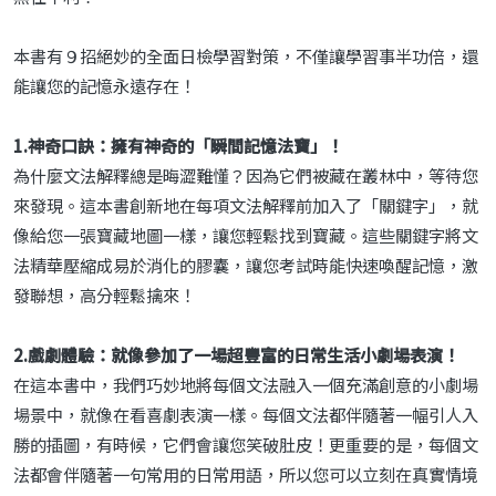
本書有９招絕妙的全面日檢學習對策，不僅讓學習事半功倍，還
能讓您的記憶永遠存在！
1.神奇口訣：擁有神奇的「瞬間記憶法寶」！
為什麼文法解釋總是晦澀難懂？因為它們被藏在叢林中，等待您
來發現。這本書創新地在每項文法解釋前加入了「關鍵字」，就
像給您一張寶藏地圖一樣，讓您輕鬆找到寶藏。這些關鍵字將文
法精華壓縮成易於消化的膠囊，讓您考試時能快速喚醒記憶，激
發聯想，高分輕鬆擒來！
2.戲劇體驗：就像參加了一場超豐富的日常生活小劇場表演！
在這本書中，我們巧妙地將每個文法融入一個充滿創意的小劇場
場景中，就像在看喜劇表演一樣。每個文法都伴隨著一幅引人入
勝的插圖，有時候，它們會讓您笑破肚皮！更重要的是，每個文
法都會伴隨著一句常用的日常用語，所以您可以立刻在真實情境