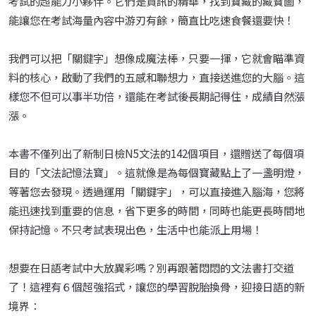
考試的超能力小夥伴。它們是資訊的精華，找到寶藏的藏寶圖，
能讓您在考試海量內容中游刃有餘，簡直比吃速食餐還要快！
我們可以把「關鍵字」想像成魔法棒，只要一揮，它就會瞄準資
料的核心，啟動了我們的五感和聯想力，直接送進您的大腦。這
樣您不但可以事半功倍，還能在考試後長期記得住，成績自然漲
漲。
本書不僅列出了新制日檢N5文法的142個項目，還贈送了每個項
目的「文法記憶法寶」。這就像是為每個寶藏點上了一盞明燈，
等著您去發現。透過運用「關鍵字」，可以直接進入腦海，您將
能迅速找到重要的信息，省下更多的時間，同時也能更長時間地
保持記憶。不只考試表現出色，生活中也能派上用場！
想要在日語考試中大放異彩嗎？別再跟著悶悶的文法書打交道
了！這裡有６個超強招式，讓您的學習脫胎換骨，迎接日語的新
境界：