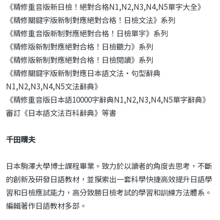
《精修重音版新日檢！絕對合格N1,N2,N3,N4,N5單字大全》
《精修關鍵字版新制對應絕對合格！日檢文法》系列
《精修重音版新制對應絕對合格！日檢單字》系列
《精修版新制對應絕對合格！日檢聽力》系列
《精修版新制對應絕對合格！日檢閱讀》系列
《精修關鍵字版新制對應日本語文法・句型辭典
N1,N2,N3,N4,N5文法辭典》
《精修重音版日本語10000字辭典N1,N2,N3,N4,N5單字辭典》
審訂《日本語文法百科辭典》等書
千田晴夫
日本駒澤大學博士課程畢業。致力於以讀者的角度去思考，不斷
的創新及研發日語教材，並摸索出一套科學快捷高效提升日語學
習和日檢應試能力，高分致勝日檢考試的學習和訓練方法體系。
編輯著作日語教材多部。