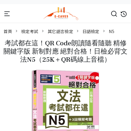
首頁
檢定考試
其它語言檢定
日語檢定
N5
考試都在這！QR Code朗讀隨看隨聽 精修
關鍵字版 新制對應 絕對合格！日檢必背文
法N5（25K＋QR碼線上音檔）