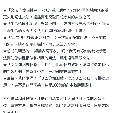
★「文法重點關鍵字」 - 您的隱形盾牌：它們不僅能幫助您更穩
更久地記住文法，還能幫您突破日檢考試的高分之門！
★「生活情境小劇場×軟萌插圖」：這可不是死板的例句，而是
一場生活的大秀！文法將在您眼前栩栩如生上演！
★「N5文法×多義細分例句」：一次搞定多重用法，不再猶豫
和迷茫。這不是單打獨鬥，而是文法的聚會！
★想成為精熟的 「類義表現專家」 嗎？我們有巧妙的比較學習
法幫助您掌握相似和相反的用法，讓您輕鬆駕馭文法。
★「文法速記表秘籍」：抓住重點的秘密武器，讓您打造定制化
的學習計劃，體系化學習，一切都盡在掌握中！
★最後，我們準備了「８回分類測驗，以及３回必勝全真模擬試
題」。這不是在開玩笑，這是100%的命中致勝關鍵！
不必總是埋頭苦讀，才能在日語考試中大展拳腳。策略才是王
道，掌握方法，擊中考試關鍵，您也能輕鬆征服日檢，日語之路
無往不利！