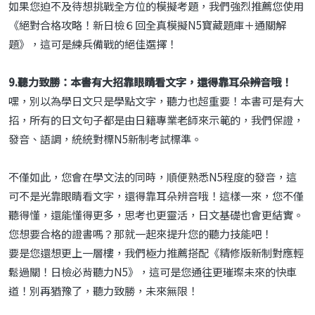
如果您迫不及待想挑戰全方位的模擬考題，我們強烈推薦您使用
《絕對合格攻略！新日檢６回全真模擬N5寶藏題庫＋通關解
題》，這可是練兵備戰的絕佳選擇！
9.聽力致勝：本書有大招靠眼睛看文字，還得靠耳朵辨音哦！
嘿，別以為學日文只是學點文字，聽力也超重要！本書可是有大
招，所有的日文句子都是由日籍專業老師來示範的，我們保證，
發音、語調，統統對標N5新制考試標準。
不僅如此，您會在學文法的同時，順便熟悉N5程度的發音，這
可不是光靠眼睛看文字，還得靠耳朵辨音哦！這樣一來，您不僅
聽得懂，還能懂得更多，思考也更靈活，日文基礎也會更結實。
您想要合格的證書嗎？那就一起來提升您的聽力技能吧！
要是您還想更上一層樓，我們極力推薦搭配《精修版新制對應輕
鬆過關！日檢必背聽力N5》，這可是您通往更璀璨未來的快車
道！別再猶豫了，聽力致勝，未來無限！