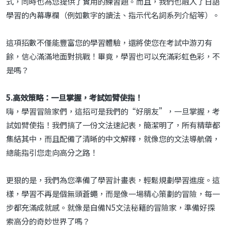
式，同時也為您提供了實用的練習題。而且，我們也融入了日語
學習的內幕專欄（例如數字的讀法、指示代名詞系列介紹等）。
這項招數不僅能豐富您的學習體驗，還將使您在考試中游刃有
餘，信心滿滿地面對挑戰！畢竟，學習也可以充滿彩虹色彩，不
是嗎？
5.高效策略：一旦掌握，考試如臂使指！
嗨，學習冒險家們，這招可是我們的“好朋友”，一旦掌握，考
試如臂使指！我們搞了一份文法速記表，簡潔明了，所有精華都
集結其中，而且配備了清晰的中文解釋，就像您的文法導航儀，
總能指引您走向高分之路！
更狠的是，我們為您準備了學習計畫表，輕鬆規劃學習進度。這
樣，學習不再是個無頭蒼蠅，而是像一場精心策劃的冒險，每一
步都充滿成就感。就像是自備N5文法秘籍的冒險家，準備好探
索高分的奇妙世界了嗎？