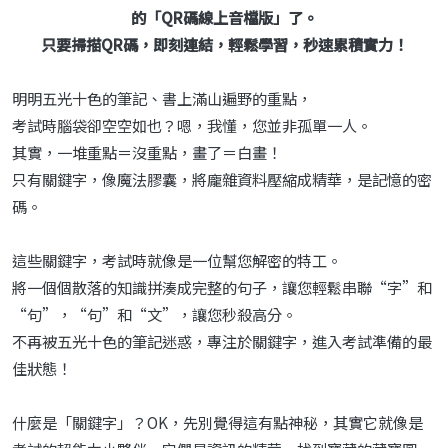
的「QR碼線上音檔版」了。
只要掃描QR碼，即刻連結，輕鬆學習，秒速累積實力！
明明五光十色的筆記、書上滿山遍野的重點，
考試時腦袋卻空空如也？嗯，我懂，您並非孤單一人。
其實，一堆重點＝沒重點，畫了＝白畫！
只有關鍵字，像魔法膠囊，將龐雜資料壓縮成精華，是記憶的密
碼。
這些關鍵字，考試時就像是一位幫您解密的特工。
將一個個散落的知識拼湊成完整的句子，讓您輕鬆串聯“字”和
“句”，“句”和“文”，讓您秒殺高分。
不再被五光十色的筆記迷惑，專注於關鍵字，進入考試準備的最
佳狀態！
什麼是「關鍵字」？OK，先別覺得這有點神秘，其實它就像是