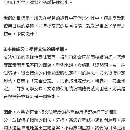
中應用所學，讓您的語感快速進步。
我們的目標是，讓您在學習的過程中不僅樂在其中，還能享受到
使用日語的樂趣，同時提高您的語言技能，就像是坐上了學習之
快車，瞬間提升！
3.多義細分：學習文法的殺手鐧。
文法知識的多樣性意味著同一規則可能會因前面接續的詞、語境
等因素而呈現不同的面貌。舉例來說，考慮到「疑問詞＋も」這
個結構，後面接納的詞彙類型將決定不同的意思。如果後接否定
形式，它表示「完全否定」；而後接肯定形式，則表示「完全肯
定」。許多同學反映，文法的使用情況讓他們感到困惑，尤其是
在選擇答案時更是一頭霧水。
因此，本書對符合N5文法程度的各種使用情況進行了詳細劃
分，並提供了相應的例句。這樣，當您在考試中遇到問題時，能
夠快速且準確地選出正確答案，不再感到困惑。我們的目標是讓