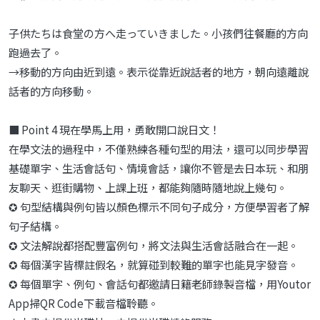
子供たちは食堂の方へ走っていきました。小孩們往餐廳的方向
跑過去了。
→移動的方向由近到遠。表示從靠近說話者的地方，朝向遠離說
話者的方向移動。
■ Point 4 現在學馬上用，勇敢開口說日文！
在學文法的過程中，不僅熟練各種句型的用法，還可以同步學習
基礎單字、生活會話句、情境會話，讓你不管是去日本玩、和朋
友聊天、逛街購物、上課上班，都能夠隨時隨地說上幾句。
✪ 句型結構與例句皆以顏色標示不同句子成分，方便學習者了解
句子結構。
✪ 文法解說都搭配豐富例句，將文法與生活會話融合在一起。
✪ 每個漢字皆標註假名，就算碰到較難的單字也能見字發音。
✪ 每個單字、例句、會話句都邀請日籍老師錄製音檔，用Youtor
App掃QR Code下載音檔聆聽。