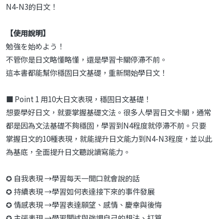
N4-N3的日文！
【使用說明】
勉強を始めよう！
不管你是日文略懂略懂，還是學習卡關停滯不前。
這本書都能幫你穩固日文基礎，重新開始學日文！
■ Point 1 用10大日文表現，穩固日文基礎！
想要學好日文，就要掌握基礎文法。很多人學習日文卡關，通常
都是因為文法基礎不夠穩固，學習到N4程度就停滯不前。只要
掌握日文的10種表現，就能提升日文能力到N4-N3程度，並以此
為基底，全面提升日文聽說讀寫能力。
✪ 自我表現 →學習每天一開口就會說的話
✪ 持續表現 →學習如何表達接下來的事件發展
✪ 情感表現 →學習表達願望、感情、慶幸與後悔
✪ 主張表現 →學習闡述與強調自己的想法、打算