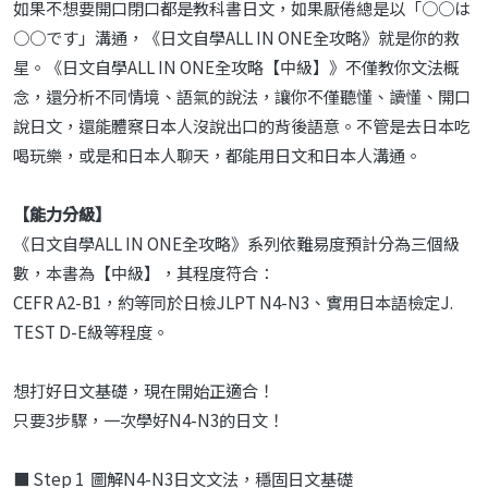
如果不想要開口閉口都是教科書日文，如果厭倦總是以「○○は
○○です」溝通，《日文自學ALL IN ONE全攻略》就是你的救
星。《日文自學ALL IN ONE全攻略【中級】》不僅教你文法概
念，還分析不同情境、語氣的說法，讓你不僅聽懂、讀懂、開口
說日文，還能體察日本人沒說出口的背後語意。不管是去日本吃
喝玩樂，或是和日本人聊天，都能用日文和日本人溝通。
【能力分級】
《日文自學ALL IN ONE全攻略》系列依難易度預計分為三個級
數，本書為【中級】，其程度符合：
CEFR A2-B1，約等同於日檢JLPT N4-N3、實用日本語檢定J.
TEST D-E級等程度。
想打好日文基礎，現在開始正適合！
只要3步驟，一次學好N4-N3的日文！
■ Step 1 圖解N4-N3日文文法，穩固日文基礎