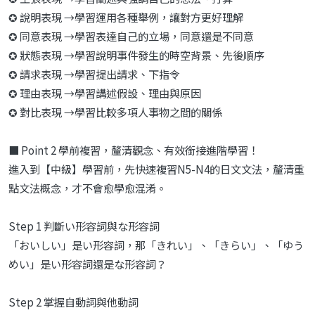
✪ 說明表現 →學習運用各種舉例，讓對方更好理解
✪ 同意表現 →學習表達自己的立場，同意還是不同意
✪ 狀態表現 →學習說明事件發生的時空背景、先後順序
✪ 請求表現 →學習提出請求、下指令
✪ 理由表現 →學習講述假設、理由與原因
✪ 對比表現 →學習比較多項人事物之間的關係
■ Point 2 學前複習，釐清觀念、有效銜接進階學習！
進入到【中級】學習前，先快速複習N5-N4的日文文法，釐清重
點文法概念，才不會愈學愈混淆。
Step 1 判斷い形容詞與な形容詞
「おいしい」是い形容詞，那「きれい」、「きらい」、「ゆう
めい」是い形容詞還是な形容詞？
Step 2 掌握自動詞與他動詞