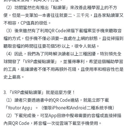
（2）坊間當然也有推出「點讀筆」來改善此種學習上的不方
便，但是一支筆加一本書往往就要二、三千元，且各家點讀筆又
不相容，CP值真的很低。
（3）後來雖然有了利用QR Code掃描下載檔案至手機來聽取音
檔的方式，但手機不僅必須要一直處在上網的狀態，且從掃描到
聽取音檔的時間往往要花個5秒以上，很令人氣結。
（4）因此，我們為了同時解決讀者以上三種困擾，特別領先全
球開發了「VRP虛擬點讀筆」，並獲得專利，希望這個輔助學習
的工具，能讓讀者不僅不用再額外花錢，且使用率和相容性也是
史上最高。
3. 「VRP虛擬點讀筆」就是這麼方便！
（1）讀者只要透過書中的QR Code連結，就能立即下載
「Youtor App」。（僅限iPhone和Android二種系統手機）
（2）下載完成後，可至App目錄中搜尋需要的音檔或直接掃描
內頁QR Code，將音檔一次從雲端下載至手機使用。