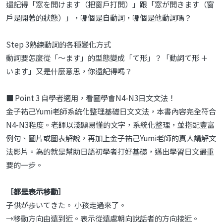
還記得「窓を開けます（把窗戶打開）」跟「窓が開きます（窗
戶是開著的狀態）」，哪個是自動詞，哪個是他動詞嗎？
Step 3熟練動詞的各種變化方式
動詞要怎麼從「～ます」的型態變成「て形」？「動詞て形 ＋
います」又是什麼意思，你還記得嗎？
■ Point 3 自學者適用，看圖學會N4-N3日文文法！
金子祐己Yumi老師系統化整理基礎日文文法，本書內容完全符合
N4-N3程度。老師以淺顯易懂的文字，系統化整理，並搭配豐富
例句、圖片或圖表解說，再加上金子祐己Yumi老師的真人講解文
法影片。為的就是幫助日語初學者打好基礎，邁出學習日文最重
要的一步。
［都是表示移動］
子供が歩いてきた。 小孩走過來了。
→移動方向由遠到近。表示從遠處朝向說話者的方向接近。