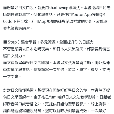
而想學好日文口說，就要用shadowing跟讀法。本書邀請日籍老
師親自錄製單字、例句與會話，只要使用Youtor App掃描QR
Code下載音檔，利用App調整語速與循環播放的功能，就能跟
著老師複誦練習。
■ Step 3 整合學習＋多元資源，全面提升你的日語力
不管是想要去日本吃喝玩樂、和日本人交流聊天，都需要具備基
礎日文能力。
而文法就是學好日文的關鍵。本書以文法為學習主軸，向外延伸
學習單字與會話，聽說讀寫一次加強，發音、單字、會話、文法
一次學會。
針對日文略懂略懂，想從現在開始好好學日文的你，本書除了提
供日文學習課本、金子祐己Yumi老師日文文法教學影片、日籍老
師發音與口說音檔之外，更提供日語句型學習影片、線上測驗，
讓你能看能寫能說能背，還可以隨時檢測學習成效，一次學好