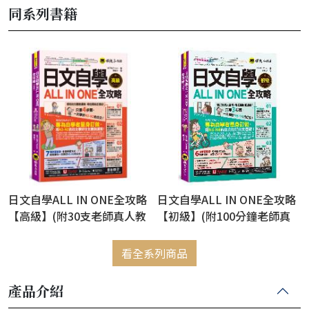
同系列書籍
日文自學ALL IN ONE全攻略
日文自學ALL IN ONE全攻略
【高級】(附30支老師真人教
【初級】(附100分鐘老師真
學文法影片+50篇生活/商務
人教學文法影片+100分鐘單
日文範文+100題線上測驗+
字學習影片+50音筆順練習表
看全系列商品
「Youtor App」內含VRP虛
+「Youtor App」內含VRP虛
擬點讀筆)
擬點讀筆)
產品介紹