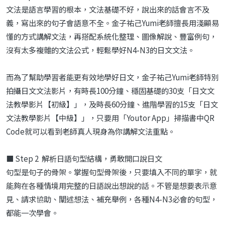
文法是語言學習的根本，文法基礎不好，說出來的話會言不及
義，寫出來的句子會語意不全。金子祐己Yumi老師擅長用淺顯易
懂的方式講解文法，再搭配系統化整理、圖像解說、豐富例句，
沒有太多複雜的文法公式，輕鬆學好N4-N3的日文文法。
而為了幫助學習者能更有效地學好日文，金子祐己Yumi老師特別
拍攝日文文法影片，有時長100分鐘、穩固基礎的30支「日文文
法教學影片【初級】」，及時長60分鐘、進階學習的15支「日文
文法教學影片【中級】」，只要用「Youtor App」掃描書中QR
Code就可以看到老師真人現身為你講解文法重點。
■ Step 2 解析日語句型結構，勇敢開口說日文
句型是句子的骨架。掌握句型骨架後，只要填入不同的單字，就
能夠在各種情境用完整的日語說出想說的話。不管是想要表示意
見、請求協助、闡述想法、補充舉例，各種N4-N3必會的句型，
都能一次學會。