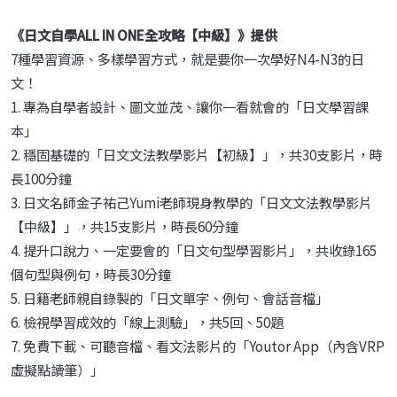
《日文自學ALL IN ONE全攻略【中級】》提供
7種學習資源、多樣學習方式，就是要你一次學好N4-N3的日
文！
1. 專為自學者設計、圖文並茂、讓你一看就會的「日文學習課
本」
2. 穩固基礎的「日文文法教學影片【初級】」，共30支影片，時
長100分鐘
3. 日文名師金子祐己Yumi老師現身教學的「日文文法教學影片
【中級】」，共15支影片，時長60分鐘
4. 提升口說力、一定要會的「日文句型學習影片」，共收錄165
個句型與例句，時長30分鐘
5. 日籍老師親自錄製的「日文單字、例句、會話音檔」
6. 檢視學習成效的「線上測驗」，共5回、50題
7. 免費下載、可聽音檔、看文法影片的「Youtor App（內含VRP
虛擬點讀筆）」