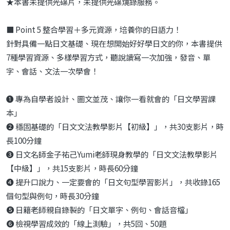
★本書未提供光碟片，未提供光碟燒錄服務。
■ Point 5 整合學習＋多元資源，培養你的日語力！
針對具備一點日文基礎、現在想開始好好學日文的你，本書提供
7種學習資源、多樣學習方式，聽說讀寫一次加強，發音、單
字、會話、文法一次學會！
❶ 專為自學者設計、圖文並茂、讓你一看就會的「日文學習課
本」
❷ 穩固基礎的「日文文法教學影片【初級】」，共30支影片，時
長100分鐘
❸ 日文名師金子祐己Yumi老師現身教學的「日文文法教學影片
【中級】」，共15支影片，時長60分鐘
❹ 提升口說力、一定要會的「日文句型學習影片」，共收錄165
個句型與例句，時長30分鐘
❺ 日籍老師親自錄製的「日文單字、例句、會話音檔」
❻ 檢視學習成效的「線上測驗」，共5回、50題