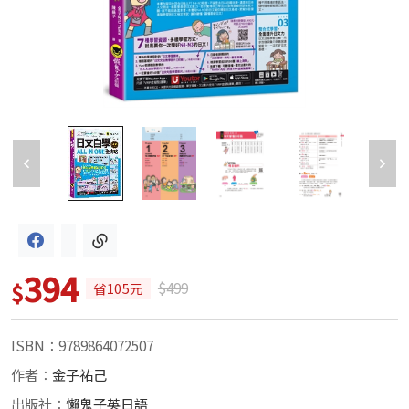
394
$
$499
省105元
ISBN：9789864072507
作者：
金子祐己
出版社：
懶鬼子英日語