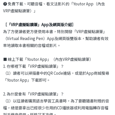
❼ 免費下載、可聽音檔、看文法影片的「Youtor App（內含
VRP虛擬點讀筆）」
［「VRP虛擬點讀筆」App及網頁版介紹］
為了方便讀者更方便使用本書，特別開發「VRP虛擬點讀筆」
（Virtual Reading Pen）App及網頁版雙版本，幫助讀者有效
率地讀取本書相關的音檔或影片。
■ 線上下載「Youtor App」（內含VRP虛擬點讀筆）
1. 在哪裡下載「VRP虛擬點讀筆」？
（1）讀者可以掃描書中的QR Code連結，或是於App商城搜尋
「Youtor App」下載即可。
2. 為什麼會有「VRP虛擬點讀筆」？
（1）以往讀者購買語言學習工具書時，為了要聽隨書附贈的音
檔，總是要拿出已經很少在用的CD播放器或利用電腦轉存音檔
到手機來使用，耗時又不方便。