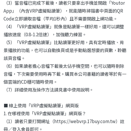
（3）當音檔已完成下載後，讀者只要拿出手機並開啟「Youtor
App」（內含VRP虛擬點讀筆），就能隨時掃描書中頁面的QR
Code立即讀取音檔（平均1秒內）且不需要開啟上網功能。
（4）「VRP虛擬點讀筆」就像是點讀筆一樣好用，還可以調整
播放速度（0.8-1.2倍速），加強聽力練習。
（5）「VRP虛擬點讀筆」比點讀筆更好用，具有定時播放、背
景播放的功能，也可以自動換頁或是手動點選想要的頁數，聆聽
該頁音檔。
（6）如果讀者擔心音檔下載後太佔手機空間，也可以隨時刪除
音檔，下次需要使用時再下載。購買本公司書籍的讀者等於有一
個雲端的CD櫃可隨時使用。
（7）詳細使用及操作方法請見書中使用說明。
■ 線上使用「VRP虛擬點讀筆」網頁版
1. 在哪裡使用「VRP虛擬點讀筆」網頁版？
（1）讀者只要打開網址（https://webvrp.17buy.com.tw）註
冊／登入會員即可。