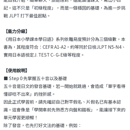
記。這不只是「初級程度」，而是一個穩固的基礎，為進一步挑
戰 JLPT 打下最佳起點。
【能力分級】
《用日本小學課本學日語》系列依難易度預計分為三個級數，本
書為，其程度符合：CEFR A1-A2，約等同於日檢JLPT N5-N4、
實用日本語檢定J. TEST C- G-E級等程度。
【使用說明】
■ Step 0 先掌握五十音以及基礎
五十音是日文的發音基礎，若一開始就跳過，會造成「單字看得
懂卻唸不出來」的挫折感。
因此正式學習前，請先確認自己對平假名、片假名已有基本認
識。這會像是「學開車前先熟悉方向盤和踏板」，能讓接下來的
單元學習更順暢！
除了發音，也先打好文法的基礎，例如：