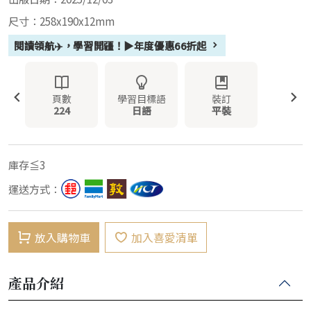
尺寸：258x190x12mm
閱讀領航✈️，學習開疆！▶年度優惠66折起
頁數
學習目標語
裝訂
224
日語
平裝
庫存≦3
運送方式：
放入購物車
加入喜愛清單
產品介紹