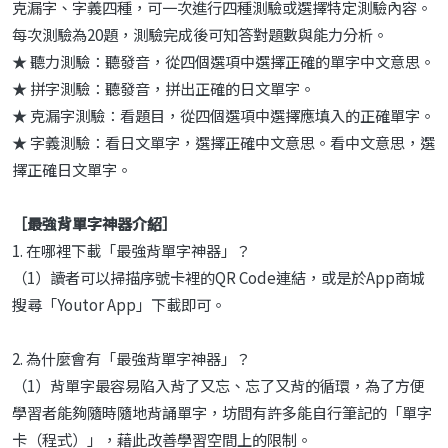
克漏字、字義四種，可一次進行四種測驗或選擇特定測驗內容。
每次測驗為20題，測驗完成後可知答對題數與能力分析。
★ 聽力測驗：聽發音，從四個選項中選擇正確的單字中文意思。
★ 拼字測驗：聽發音，拼出正確的日文單字。
★ 克漏字測驗：看題目，從四個選項中選擇應填入的正確單字。
★ 字義測驗：看日文單字，選擇正確中文意思。看中文意思，選
擇正確日文單字。
［最強背單字神器介紹］
1. 在哪裡下載「最強背單字神器」？
（1）讀者可以掃描序號卡裡的QR Code連結，或是於App商城
搜尋「Youtor App」下載即可。
2. 為什麼會有「最強背單字神器」？
（1）背單字最容易陷入背了又忘、忘了又背的循環，為了方便
學習者能夠隨時隨地背誦單字，坊間有許多能自行筆記的「單字
卡（程式）」，藉此改善學習空間上的限制。