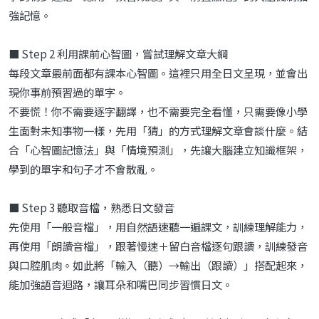
強記憶。
■ Step 2 利用課前心智圖，嘗試理解文章大綱
每段文章最前面都有課本心智圖。這裡只用全日文呈現，並會出
現你事前預習過的單字。
不要慌！你不需要逐字翻譯，也不需要完全看懂，只需要像小學
生面對未知事物一樣，先用「猜」的方式理解文章會談什麼。結
合「心智圖記憶法」與「情境預測」，先讓大腦建立知識框架，
學到的單字和句子才不會散亂。
■ Step 3 聽取音檔，熟悉日文發音
先使用「一般音檔」，用自然語速聽一遍課文，訓練理解能力，
再使用「朗讀音檔」，跟著慢速＋留白音檔逐句跟讀，訓練發音
與口腔肌肉。如此將「輸入（聽）→輸出（跟讀）」搭配起來，
能加強語音迴路，讓耳朵和嘴巴同步習慣日文。