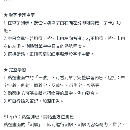
★ 滑字卡背單字
1. 在單字列表，按住個別單字由右向左滑即可開啟「字卡」功
能。
2. 中日文單字若相符，將字卡由左向右滑；若不相符，將字卡由
右向左滑。測驗對單字中日文的熟稔程度。
3. 選擇錯誤，正確答案以紅字顯示於字卡中間。
★ 完整學習
1. 點選畫面中的「＋號」，可看到單字完整學習內容，包括：單
字字義、例句、同義字、反義字、衍生字、片語等。
2. 點選喇叭可聽美籍老師錄製的單字、例句發音。
3. 可自行輸入筆記，加深印象。
Step 5：點選測驗，開始全方位測驗
點選畫面的「測驗」，即可進行測驗，測驗內容有聽力、拼字、