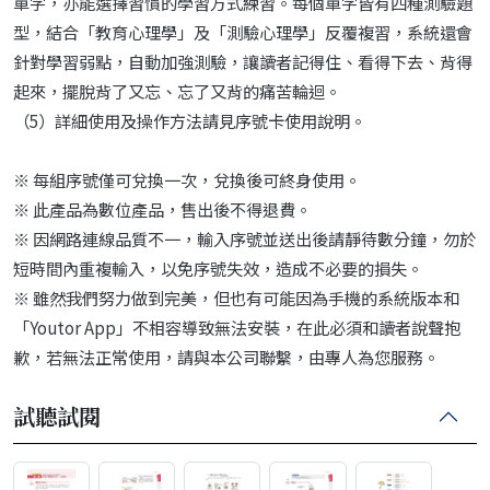
單字，亦能選擇習慣的學習方式練習。每個單字皆有四種測驗題
型，結合「教育心理學」及「測驗心理學」反覆複習，系統還會
針對學習弱點，自動加強測驗，讓讀者記得住、看得下去、背得
起來，擺脫背了又忘、忘了又背的痛苦輪迴。
（5）詳細使用及操作方法請見序號卡使用說明。
※ 每組序號僅可兌換一次，兌換後可終身使用。
※ 此產品為數位產品，售出後不得退費。
※ 因網路連線品質不一，輸入序號並送出後請靜待數分鐘，勿於
短時間內重複輸入，以免序號失效，造成不必要的損失。
※ 雖然我們努力做到完美，但也有可能因為手機的系統版本和
「Youtor App」不相容導致無法安裝，在此必須和讀者說聲抱
歉，若無法正常使用，請與本公司聯繫，由專人為您服務。
試聽試閱