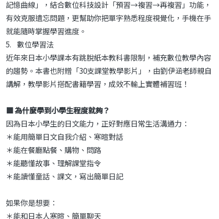
記憶曲線」，結合數位科技設計「預習→複習→再複習」功能，
有效克服遺忘問題，更幫助你把單字熟悉程度視覺化，手機在手
就能隨時掌握學習進度。
5. 數位學習法
近年來日本小學課本有跳脫紙本教科書限制，補充數位教學內容
的趨勢。本書也附贈「30支課堂教學影片」，由劉伊涵老師親自
講解，教學影片搭配書籍學習，成效不輸上實體補習班！
■ 為什麼學到小學生程度就夠？
因為日本小學生的日文能力，正好對應日常生活溝通力：
＊能用簡單日文自我介紹、寒暄對話
＊能在餐廳點餐、購物、問路
＊能聽懂故事、理解課堂指令
＊能讀懂童話、課文，寫出簡單日記
如果你是想要：
＊能和日本人寒暄、簡單聊天