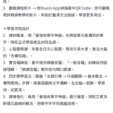
成。
3. 觀看課程影片 → 用Youror App掃描書中QR Code，即可觀看
老師親身教學的影片，有助於釐清文法脈絡，學習更多用法。
＊學習流程設計
1. 課前暖身：用「最強背單字神器」先預習單元會講到的單
字，降低正式學習產生的陌生感。
2. 心智圖導讀：先看全日文心智圖，預測文章大意，激活大腦
的「先備知識」。
3. 雙音檔練習：書中提供兩種音檔，「一般音檔」訓練自然語
速理解，「朗讀音檔」幫你逐句開口跟讀。
4. 四步驟學習法：跟循「主題引導 → 仔細觀察 → 基本概念 →
實際應用」步驟，再看插圖與文字講解，左右腦一起動，學更
快、記更深。
5. 課後強化：再用「最強背單字神器」進行複習，搭配艾賓浩
斯遺忘曲線的概念，把單字牢牢刻進腦袋裡。