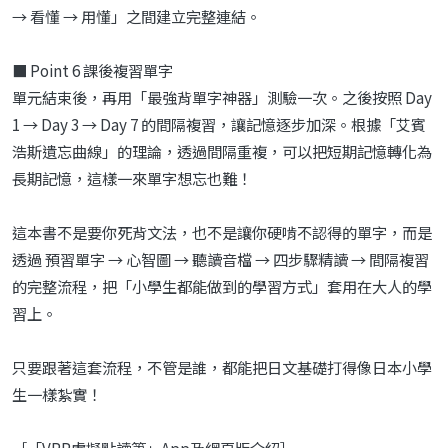
→ 看懂 → 用懂」之間建立完整連結。
■ Point 6 課後複習單字
單元結束後，再用「最強背單字神器」測驗一次。之後按照 Day
1 → Day 3 → Day 7 的間隔複習，讓記憶逐步加深。根據「艾賓
浩斯遺忘曲線」的理論，透過間隔重複，可以把短期記憶轉化為
長期記憶，這樣一來單字想忘也難！
這本書不是要你死背文法，也不是讓你硬啃不認得的單字，而是
透過 預習單字 → 心智圖 → 聽讀音檔 → 四步驟精讀 → 間隔複習
的完整流程，把「小學生都能做到的學習方式」套用在大人的學
習上。
只要跟著這套流程，不管是誰，都能把日文基礎打得像日本小學
生一樣紮實！