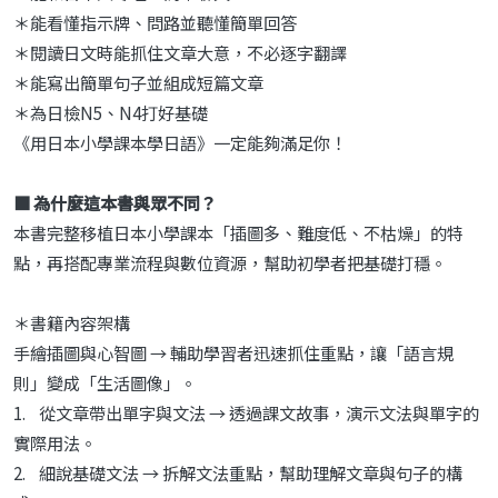
＊能看懂指示牌、問路並聽懂簡單回答
＊閱讀日文時能抓住文章大意，不必逐字翻譯
＊能寫出簡單句子並組成短篇文章
＊為日檢N5、N4打好基礎
《用日本小學課本學日語》一定能夠滿足你！
■ 為什麼這本書與眾不同？
本書完整移植日本小學課本「插圖多、難度低、不枯燥」的特
點，再搭配專業流程與數位資源，幫助初學者把基礎打穩。
＊書籍內容架構
手繪插圖與心智圖 → 輔助學習者迅速抓住重點，讓「語言規
則」變成「生活圖像」。
1. 從文章帶出單字與文法 → 透過課文故事，演示文法與單字的
實際用法。
2. 細說基礎文法 → 拆解文法重點，幫助理解文章與句子的構