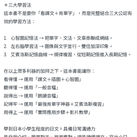
＊三大學習法
這本書不是要你「看課文＋背單字」，而是完整結合三大公認有
效的學習方法：
1. 心智圖記憶法 → 把單字、文法、文章串聯成網絡。
2. 左右腦學習法 → 圖像與文字並行，雙倍加深印象。
3. 艾賓浩斯記憶曲線 → 規律複習，從短期記憶進入長期記憶。
在以上眾多利器的加持之下，這本書能讓你：
看得懂 → 運用「課文＋插圖＋心智圖」
聽得懂 → 運用「一般音檔」
說得出 → 運用「朗讀音檔」
記得牢 → 運用「最強背單字神器＋艾賓浩斯複習」
用得上 → 運用「實際應用步驟＋影片教學」
學到日本小學生程度的日文 = 具備日常溝通力
能自我介紹、簡單聊天、旅遊應對，還能讀懂課文、寫出小日