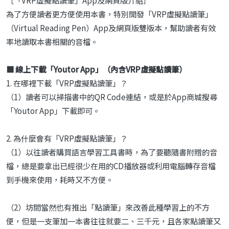
［「VRP虛擬點讀筆」App及網頁版介紹］
為了方便讀者更方便使用本書，特別開發「VRP虛擬點讀筆」
（Virtual Reading Pen）App及網頁版雙版本，幫助讀者有效
率地讀取本書相關的音檔。
■ 線上下載「Youtor App」（內含VRP虛擬點讀筆）
1. 在哪裡下載「VRP虛擬點讀筆」？
（1）讀者可以掃描書中的QR Code連結，或是於App商城搜尋
「Youtor App」下載即可。
2. 為什麼會有「VRP虛擬點讀筆」？
（1）以往讀者購買語言學習工具書時，為了要聽隨書附贈的音
檔，總是要拿出已經很少在用的CD播放器或利用電腦轉存音檔
到手機來使用，耗時又不方便。
（2）坊間當然也有推出「點讀筆」來改善此種學習上的不方
便，但是一支筆加一本書往往就要二、三千元，且各家點讀筆又