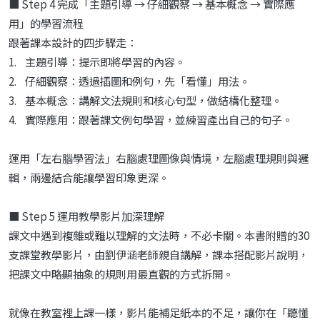
■ Step 4 完成「主題引導 → 仔細觀察 → 基本概念 → 實際應
用」的學習流程
跟著課本設計的四步驟走：
1. 主題引導：提示即將學習的內容。
2. 仔細觀察：透過插圖和例句，先「看懂」用法。
3. 基本概念：講解文法規則和核心句型，做結構化整理。
4. 實際應用：跟著課文例句學習，並練習產出自己的句子。
運用「左右腦學習法」右腦處理圖像與情境，左腦處理規則與邏
輯，兩邊結合能讓學習印象更深。
■ Step 5 運用教學影片加深理解
課文中遇到複雜或難以理解的文法時，不必卡關。本書附贈的30
支課堂教學影片，由劉伊涵老師親自講解，課本搭配影片說明，
把課文中略顯抽象的規則用最直觀的方式拆開。
就像在教室裡上課一樣，影片能補足紙本的不足，讓你在「聽懂