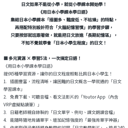
日文如果不能從小學，就從小學課本開始學！
《用日本小學課本學日語》
集結日本小學課本「插圖多、難度低、不枯燥」的特點，
再搭配特別設計符合「大腦記憶習慣」的學習步驟，
只要按部就班跟著做，就能把日文放進「長期記憶區」，
不知不覺就學會「日本小學生程度」的日文！
■ 多元資源 × 學習5法，一次搞定日語！
《用日本小學課本學日語》
提供5種學習資源，讓你的日文程度輕鬆比肩日本小學生！
1. 插圖豐富，流程清晰，讓困難的日文概念一學就通的「日文
學習課本」
2. 免費下載、可聽音檔、看文法影片的「Youtor App（內含
VRP虛擬點讀筆）」
3. 日籍老師親自錄製的「日文單字、例句、課文朗讀音檔」
4. 能隨時隨地背誦單字、增加記憶強度的「最強背單字神器」
5. 作者劉伊涵老師親身教學的30堂「日文教學影片」，時長240