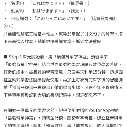
• 名詞句：「これは本です。」（這是書。）
• 動詞句：「私は行きます。」（我去。）
• 形容詞句：「このりんごは赤いです。」（這個蘋果是紅
的。）
只要能理解這三種基本句型，就等於掌握了日文句子的骨架。接
下來再進入課本，就能更快看懂文章、抓到文法重點。
■ Step 1 單元開始前，用「最強背單字神器」預習單字
「最強背單字神器」結合世界最強的學習理論及數位學習系統，
打造低成本、高品質的學習環境，只要每天利用15分鐘，透過四
種互動式學習法隨機搭配使用，再加上每次背完單字後的智能測
驗「預習→複習→再複習」循環學習步驟，可在不知不覺的情況
下將單字輕鬆記到大腦的長期記憶中，想忘都忘不了。
在開始一個單元的學習之前，記得使用附贈的Youtor App裡的
「最強背單神器」，預習並聆聽、跟讀單字音檔，建立聲音與單
字的初步連結，應用「預習效應」與「前置激活」的大腦機制加