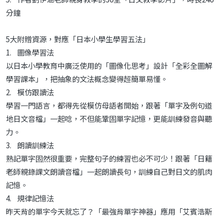
分鐘
5大附贈資源，對應「日本小學生學習五法」
1. 圖像學習法
以日本小學教育中廣泛使用的「圖像化思考」設計「全彩全圖解
學習課本」，把抽象的文法概念變得超簡單易懂。
2. 模仿跟讀法
學習一門語言，都得先從模仿母語者開始，跟著「單字及例句道
地日文音檔」一起唸，不但能鞏固單字記憶，更能訓練發音與聽
力。
3. 朗讀訓練法
熟記單字固然很重要，完整句子的練習也必不可少！跟著「日籍
老師親錄課文朗讀音檔」一起朗讀長句，訓練自己對日文的肌肉
記憶。
4. 規律記憶法
昨天背的單字今天就忘了？「最強背單字神器」應用「艾賓浩斯