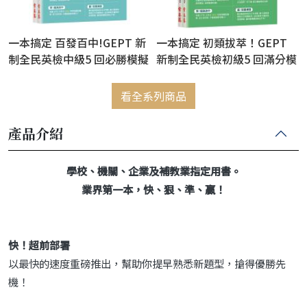
一本搞定 百發百中!GEPT 新
一本搞定 初類拔萃！GEPT
制全民英檢中級5 回必勝模擬
新制全民英檢初級5 回滿分模
試題+詳解(初試+複試)-試題
擬試題+詳解（初試+複試）-
本+詳解本+ QR Code線上音
試題本+詳解本+ QR Code線
看全系列商品
檔
上音檔
產品介紹
學校、機關、企業及補教業指定用書。
業界第一本，快、狠、準、贏！
快！超前部署
以最快的速度重磅推出，幫助你提早熟悉新題型，搶得優勝先
機！