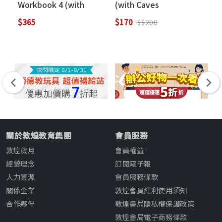
Workbook 4 (with
(with Caves
題 
Online Practice)
WebSource)
We
$365
$170
$1
$$200
關於敦煌教育集團
會員服務
敦煌歲月
會員權益
經營理念
訂閱電子報
人力資源
會員服務條款
關係企業
敦煌會員紅利使用須知
合作夥伴
敦煌書局隱私權保護政策
敦煌書局電子商務條款