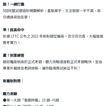
狠！一網打盡
5回完整試題皆附精闢解析，重點單字、文法狠狠一字不漏，高
分通過易如反掌！
準！超高命中
依據 LTTC 公布之 2021 年新制題型編寫，百分百仿真，大幅增進
應考實力！
贏！刻意練習
題目難度稍高於正式考題，聽力測驗速度較正式考題略快，並由
專業外籍錄音老師錄製，讓你臨場應試無往不利！
新舊制對照：
聽力測驗
●第一大題「看圖辨義」15 題→5題