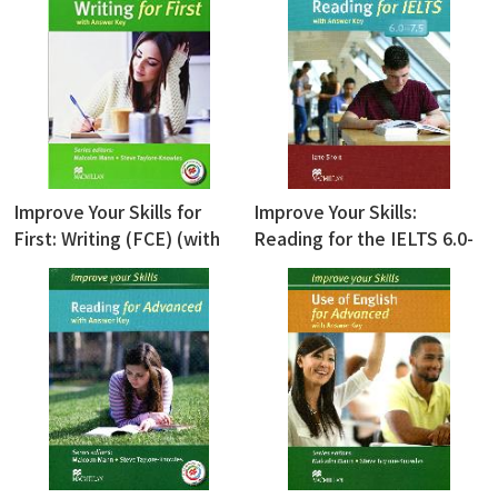
Improve Your Skills for
Improve Your Skills:
First: Writing (FCE) (with
Reading for the IELTS 6.0-
Macmillan Practice
7.5 (with Answer Key ) (絕
online+Ans. Key) (密碼一經
版售完為止)
刮開恕不退換) (絕版售完為
止)