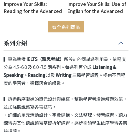
Improve Your Skills:
Improve Your Skills: Use of
Reading for the Advanced
English for the Advanced
(CAE) (with Answer Key +
(CAE) (with Answer Key )
MOP) (絕版售完為止)
(絕版售完為止)
看全系列商品
系列介紹
▍專為準備
IELTS（雅思考試）
所設計的應試系列用書，依程度
分為 4.5~6.0 及 6.0~7.5 兩系列。每系列再分成
Listening &
Speaking、Reading
以及
Writing
三種學習課程。提供不同程
度的學習者，選擇適合的級數。
▍透過循序漸進的單元設計與編寫，幫助學習者增進解題效能，
並加強聽說讀寫各項技巧。
・詳細的單元活動設計、字彙建構、文法整理、發音練習、聽力
練習與其他聽說讀寫基礎拆解練習，逐步引領學生依序學習各英
語技能。