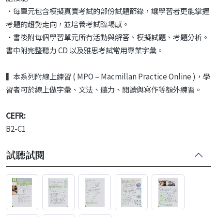
・每單元包含模擬真實考試的部份試題節錄，讓學習者更能掌握
考題的趨勢走向，並培養考試臨場感。
・書後附每個學習單元所有活動與解答、模擬試題、考題分析。
書中附完整聽力 CD 以及雅思考試常用專業字彙。
▍本系列附線上練習 ( MPO – Macmillan Practice Online )，學
習者可於線上做字彙、文法、聽力、閱讀與寫作等額外練習。
CEFR:
B2-C1
試聽試閱