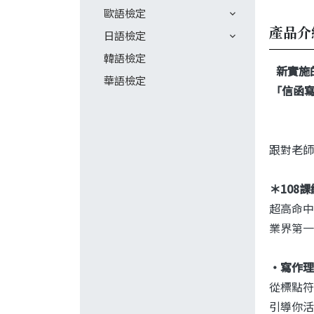
歐語檢定
產品介
日語檢定
韓語檢定
新實施
華語檢定
「信函寫
跟對老師
＊108
超高命中
業界第一
‧寫作理
從標點符
引導你活