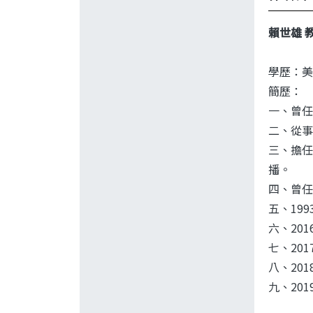
賴世雄 
學歷：美
簡歷：
一、曾任
二、從事
三、擔任
播。
四、曾任
五、19
六、20
七、20
八、20
九、20