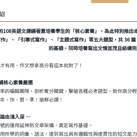
紹
的108英語文課綱著重培養學生的「核心素養」，為此特別推出
作」、「引導式寫作」、「主題式寫作」等五大題型，共 36 
的基礎，同時培養寫出文情並茂且結構完
才有用，作文想拿高分看這本就對了！
課綱核心素養嚴選
率的編輯團隊，剖析奪分關鍵，擊破各種必考題型，助你高分輕
本，快、狠、準！搶鮮必讀！
論由淺入深 —
號的運用延伸到文章架構，奠定寫作基礎。
用所學的詞彙、語法，達到寫出具有邏輯性與連貫性的短文能力