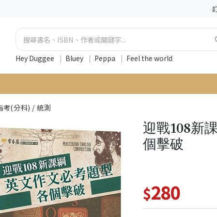
Hey Duggee
|
Bluey
|
Peppa
|
Feel the world
指考(分科) / 統測
迎戰108
個擊破
280
$