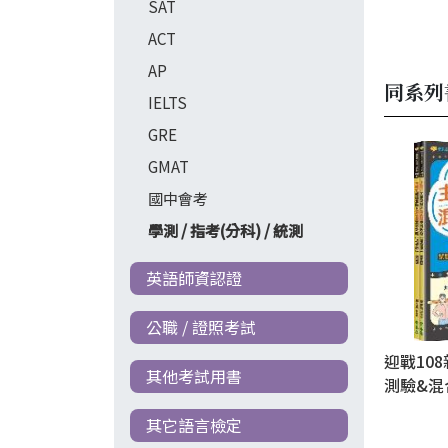
SAT
ACT
AP
同系列
IELTS
GRE
GMAT
國中會考
學測 / 指考(分科) / 統測
英語師資認證
公職 / 證照考試
迎戰10
其他考試用書
測驗&混
版）：試
其它語言檢定