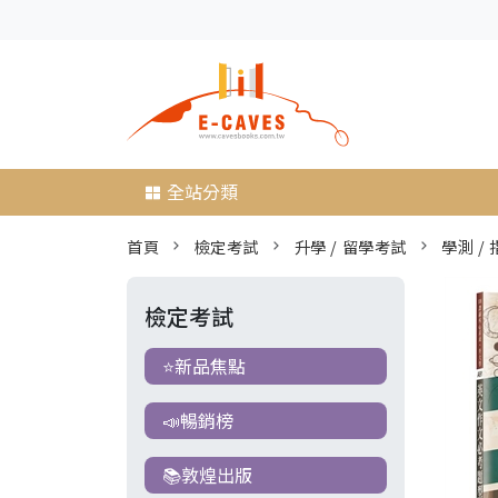
全站分類
首頁
檢定考試
升學 / 留學考試
學測 / 
檢定考試
⭐新品焦點
📣暢銷榜
📚敦煌出版