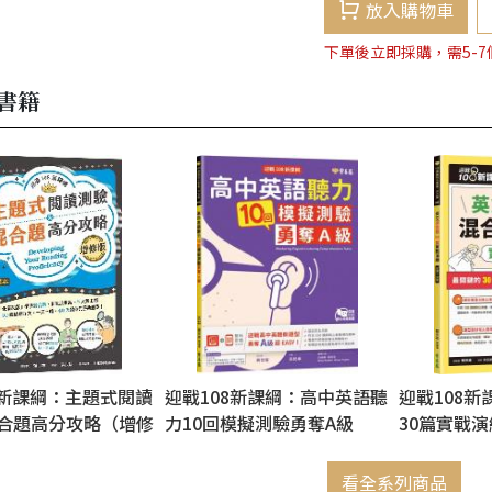
放入購物車
下單後立即採購，需5-
書籍
8新課綱：主題式閱讀
迎戰108新課綱：高中英語聽
迎戰108
合題高分攻略（增修
力10回模擬測驗勇奪A級
30篇實戰演
題本+詳解本
+1MP3
看全系列商品