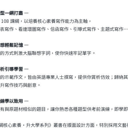
型一網打盡 —
 108 課綱，以培養核心素養寫作能力為主軸，
表寫作、看連環圖寫作、信函寫作、引導式寫作、主題式寫作……
想輕鬆記憶 —
的方式刺激大腦聯想字詞，使你快速牢記單字。
析引導學習 —
的示範作文，皆由英語專業人士撰寫，提供你賞析仿效；歸納其
升寫作技巧與創意。
練學以致用 —
有與原題材相似的題目，讓你熟悉各種題型供考前演練，即學即
課綱核心素養‧升大學系列》叢書在版面設計方面，特別採用文