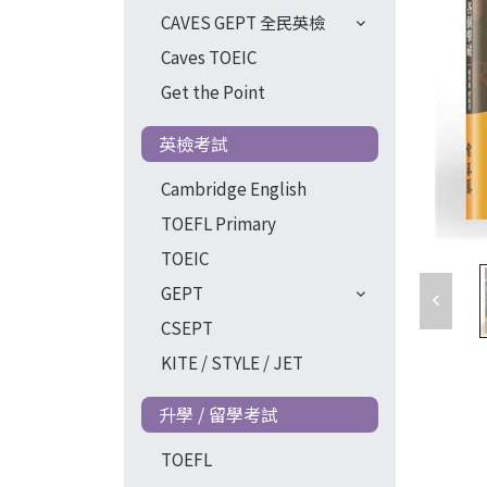
CAVES GEPT 全民英檢
Caves TOEIC
Get the Point
英檢考試
Cambridge English
TOEFL Primary
TOEIC
GEPT
CSEPT
KITE / STYLE / JET
升學 / 留學考試
TOEFL