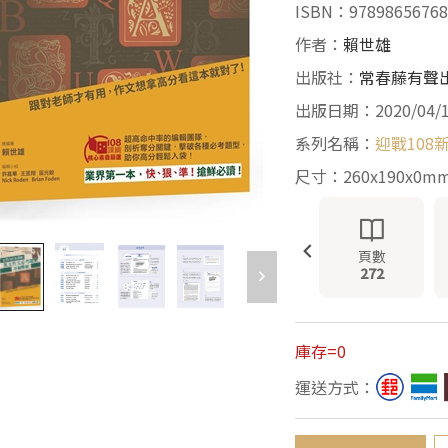
ISBN：97898656768
作者：
賴世雄
出版社：
常春藤有聲
出版日期：2020/04/
系列名稱：
迎戰108
尺寸：260x190x0m
頁數
272
庫存=0
運送方式：