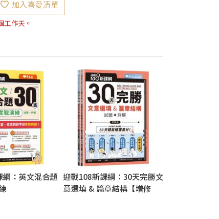
加入喜愛清單
7個工作天。
新課綱：英文混合題
迎戰108新課綱：30天完勝文
練
意選填 & 篇章結構【增修
版】-試題本+詳解本