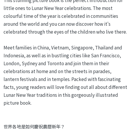
This stunning picture book is the perfect introduction for
little ones to Lunar New Year celebrations. The most
colourful time of the year is celebrated in communities
around the world and you can now discover how it's
celebrated through the eyes of the children who live there.
Meet families in China, Vietnam, Singapore, Thailand and
Indonesia, as well as in bustling cities like San Francisco,
London, Sydney and Toronto and join them in their
celebrations at home and on the streets in parades,
lantern festivals and in temples. Packed with fascinating
facts, young readers will love finding out all about different
Lunar New Year traditions in this gorgeously illustrated
picture book.
世界各地是如何慶祝農曆新年？