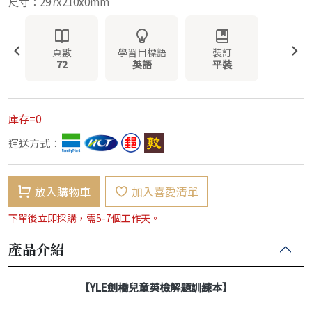
尺寸：297x210x0mm
頁數
學習目標語
裝訂
72
英語
平裝
庫存=0
運送方式：
放入購物車
加入喜愛清單
下單後立即採購，需5-7個工作天。
產品介紹
【YLE劍橋兒童英檢解題訓練本】