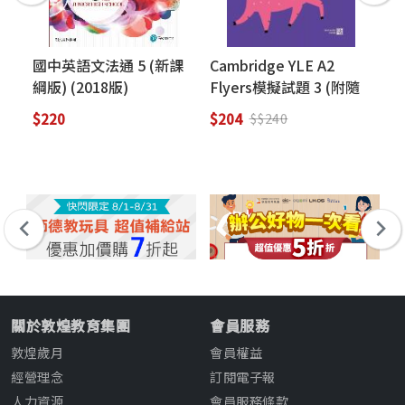
國中英語文法通 5 (新課
Cambridge YLE A2
Ca
綱版) (2018版)
Flyers模擬試題 3 (附隨
Qu
掃隨聽QR CODE音檔)
Te
$220
$204
$7
$$240
(A2 Flyers)
pr
Au
co
20
關於敦煌教育集團
會員服務
敦煌歲月
會員權益
經營理念
訂閱電子報
人力資源
會員服務條款