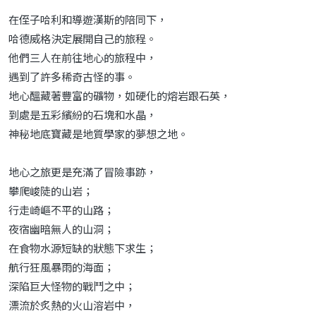
在侄子哈利和導遊漢斯的陪同下，
哈德威格決定展開自己的旅程。
他們三人在前往地心的旅程中，
遇到了許多稀奇古怪的事。
地心醞藏著豐富的礦物，如硬化的熔岩跟石英，
到處是五彩繽紛的石塊和水晶，
神秘地底寶藏是地質學家的夢想之地。
地心之旅更是充滿了冒險事跡，
攀爬峻陡的山岩；
行走崎嶇不平的山路；
夜宿幽暗無人的山洞；
在食物水源短缺的狀態下求生；
航行狂風暴雨的海面；
深陷巨大怪物的戰鬥之中；
漂流於炙熱的火山溶岩中，