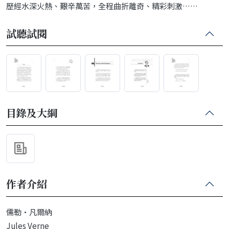
歷經水深火熱、艱辛萬苦，全程曲折離奇、精彩刺激……
試聽試閱
目錄及大綱
作者介紹
儒勒·凡爾納
Jules Verne