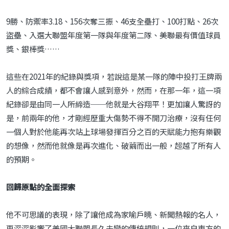
9勝、防禦率3.18、156次奪三振、46支全壘打、100打點、26次
盜壘、入選大聯盟年度第一隊與年度第二隊、美聯最有價值球員
獎、銀棒獎……
這些在2021年的紀錄與獎項，若說這是某一隊的陣中投打王牌兩
人的綜合成績，都不會讓人感到意外，然而，在那一年，這一項
紀錄卻是由同一人所締造──他就是大谷翔平！更加讓人驚訝的
是，前兩年的他，才剛經歷重大傷勢不得不開刀治療，沒有任何
一個人對於他能再次站上球場發揮百分之百的天賦能力抱有樂觀
的想像，然而他就像是再次進化、破繭而出一般，超越了所有人
的預期。
回歸原點的全面探索
他不可思議的表現，除了讓他成為家喻戶曉、新聞熱報的名人，
更深深影響了美國大聯盟長久未變的傳統規則，一位來自東方的