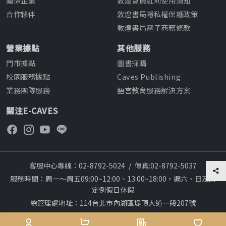
關係企業
敦煌會員紅利使用須知
合作夥伴
敦煌書局隱私權保護政策
敦煌書局電子商務條款
營業據點
其他服務
門市據點
圖書採購
校園服務據點
Caves Publishing
業務團隊服務
語言教育服務解決方案
關注E-CAVES
客服中心專線：02-8792-5024
/
傳真:02-8792-5037
服務時間：周一～周五09:00~12:00、13:00~18:00，週六、日及國
定例假日休假
總管理處地址：114台北市內湖區堤頂大道一段207號
本網站建議採用chrome瀏覽器,瀏覽更順暢
28