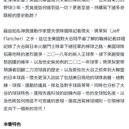
野球少年，究竟是如何做到這一切？更甚至是，持續寫下諸多奇
蹟般的歷史軌跡？
藉由知名得獎運動作家暨天使隊隨隊記者傑夫．佛萊契（Jeff
Fletcher）之手，這位全美國對大谷翔平最了解的職棒記者詳細
記錄了大谷與日本火腿鬥士隊拿下總冠軍的棒球之路、美國球隊
招募他時的激烈競爭、二○一八年的新人王球季、接下來飽受傷
勢困擾的幾年、以及他史無前例的二○二一年球季；佛萊契更帶
領讀者回顧二刀流球員的歷史，以及那些在大谷之前來到大聯盟
的日本球員。傑夫更深入訪談了包括美日兩地的球隊高層、總教
練、球探、運動防護員、隊友及對手球員等等，同時也分析了大
谷的球技特色、運用先進科技的訓練內容、他的全球知名度，以
及他將如何用這不可思議的表現，徹底改寫棒球規則，引領棒球
走向下一個新的世代！
本書特色