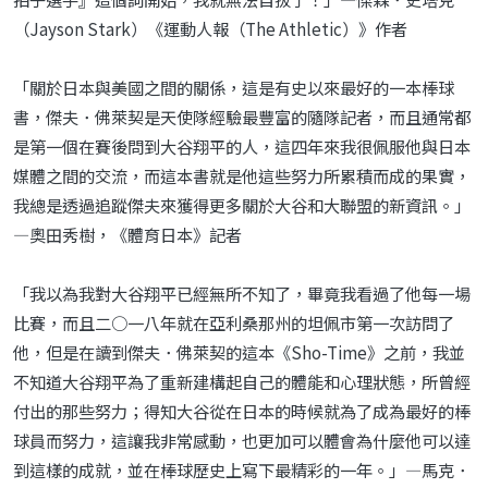
（Jayson Stark）《運動人報（The Athletic）》作者
「關於日本與美國之間的關係，這是有史以來最好的一本棒球
書，傑夫．佛萊契是天使隊經驗最豐富的隨隊記者，而且通常都
是第一個在賽後問到大谷翔平的人，這四年來我很佩服他與日本
媒體之間的交流，而這本書就是他這些努力所累積而成的果實，
我總是透過追蹤傑夫來獲得更多關於大谷和大聯盟的新資訊。」
—奧田秀樹，《體育日本》記者
「我以為我對大谷翔平已經無所不知了，畢竟我看過了他每一場
比賽，而且二○一八年就在亞利桑那州的坦佩市第一次訪問了
他，但是在讀到傑夫．佛萊契的這本《Sho-Time》之前，我並
不知道大谷翔平為了重新建構起自己的體能和心理狀態，所曾經
付出的那些努力；得知大谷從在日本的時候就為了成為最好的棒
球員而努力，這讓我非常感動，也更加可以體會為什麼他可以達
到這樣的成就，並在棒球歷史上寫下最精彩的一年。」—馬克．