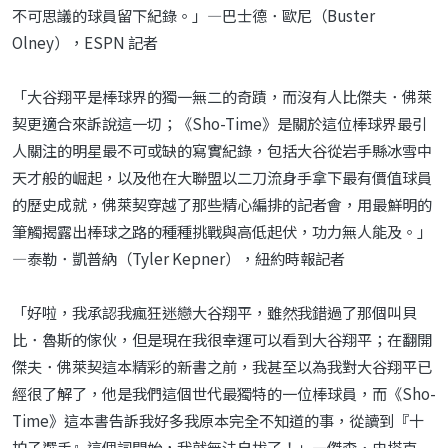
不可思議的球員留下紀錄。」—巴士德．歐尼（Buster
Olney），ESPN 記者
「大谷翔平是棒球界的獨一無二的奇蹟，而沒有人比傑夫．佛萊
契更適合來訴說這一切；《Sho-Time》是關於這位棒球界最引
人關注的明星最不可或缺的寫實紀錄，包括大谷從岩手縣冰雪中
天才般的崛起，以及他在大聯盟以二刀流身手拿下最有價值球員
的歷史成就，佛萊契穿越了那些精心編排的記者會，用最鮮明的
筆觸揭露出棒球之路的種種挑戰與高低起伏，功力無人能及。」
—泰勒．凱普納（Tyler Kepner），紐約時報記者
「好啦，我承認我瘋狂迷戀大谷翔平，雖然我錯過了那個叫貝
比．魯斯的傢伙，但是現在我很幸運可以看到大谷翔平；在翻開
傑夫．佛萊契這本精彩的新書之前，我甚至以為我對大谷翔平已
經很了解了，他是我們這個世代最獨特的一位棒球員，而《Sho-
Time》這本書告訴我好多我原本完全不知道的事，從讀到『十
拍子選手』這個詞開始，我就無法自拔了！」—傑森．史塔克