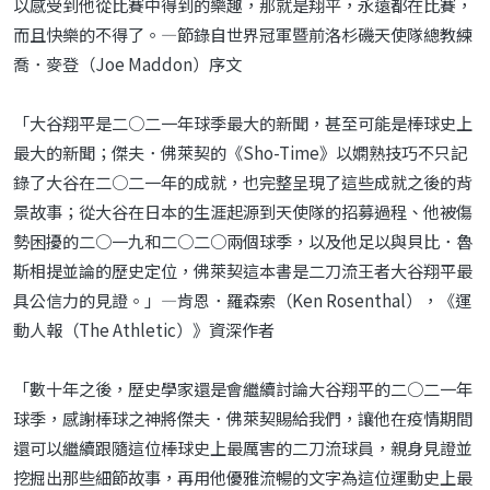
以感受到他從比賽中得到的樂趣，那就是翔平，永遠都在比賽，
而且快樂的不得了。—節錄自世界冠軍暨前洛杉磯天使隊總教練
喬．麥登（Joe Maddon）序文
「大谷翔平是二○二一年球季最大的新聞，甚至可能是棒球史上
最大的新聞；傑夫．佛萊契的《Sho-Time》以嫻熟技巧不只記
錄了大谷在二○二一年的成就，也完整呈現了這些成就之後的背
景故事；從大谷在日本的生涯起源到天使隊的招募過程、他被傷
勢困擾的二○一九和二○二○兩個球季，以及他足以與貝比．魯
斯相提並論的歷史定位，佛萊契這本書是二刀流王者大谷翔平最
具公信力的見證。」—肯恩．羅森索（Ken Rosenthal），《運
動人報（The Athletic）》資深作者
「數十年之後，歷史學家還是會繼續討論大谷翔平的二○二一年
球季，感謝棒球之神將傑夫．佛萊契賜給我們，讓他在疫情期間
還可以繼續跟隨這位棒球史上最厲害的二刀流球員，親身見證並
挖掘出那些細節故事，再用他優雅流暢的文字為這位運動史上最