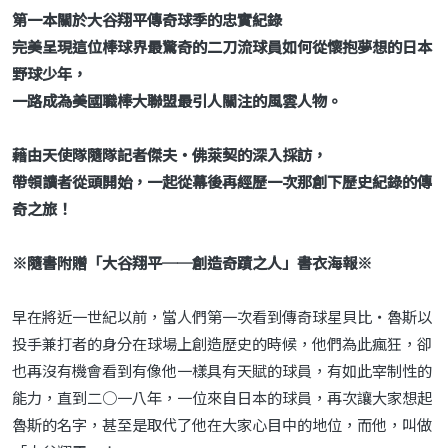
第一本關於大谷翔平傳奇球季的忠實紀錄
完美呈現這位棒球界最驚奇的二刀流球員如何從懷抱夢想的日本
野球少年，
一路成為美國職棒大聯盟最引人關注的風雲人物。
藉由天使隊隨隊記者傑夫‧佛萊契的深入採訪，
帶領讀者從頭開始，一起從幕後再經歷一次那創下歷史紀錄的傳
奇之旅！
※隨書附贈「大谷翔平──創造奇蹟之人」書衣海報※
早在將近一世紀以前，當人們第一次看到傳奇球星貝比‧魯斯以
投手兼打者的身分在球場上創造歷史的時候，他們為此瘋狂，卻
也再沒有機會看到有像他一樣具有天賦的球員，有如此宰制性的
能力，直到二○一八年，一位來自日本的球員，再次讓大家想起
魯斯的名字，甚至是取代了他在大家心目中的地位，而他，叫做