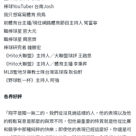
棒球YouTuber 台南Josh
我只想寫寫體育 飛鳥
前體育台主播/現任網路體育節目主持人 常富寧
職棒球星 官大元
職棒球星 周思齊
棒球研究者 鐘勝宏
《Hito大聯盟》主持人／大聯盟球評 王啟恩
《Hito大聯盟》主持人／體育主播 李秉昇
MLB聖地牙哥教士隊台灣區球探 耿伯軒
《野球乾一杯》主持人 阿強
各界好評
「翔平是獨一無二的，我們從沒見過這樣的人，他的表現以及他
的輕鬆寫意是那麼的與眾不同，但他最重要的特質就是他從比賽
和競爭中那種純粹的快樂；即使他的表現已經這麼好，你還是可