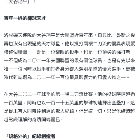
「大谷翔平」！
百年一遇的棒球天才
洛杉磯天使隊的大谷翔平是大聯盟近百年來，自貝比．魯斯之後
再也沒有出現過的天才球星，他以投打兩棲二刀流的優異表現縱
橫整個聯盟—─既是一位耀眼的投手，也是一位頂尖的強打者—
─不但成為二○二一年美國聯盟的最有價值球員，也是有史以來
唯一一位同時以投手和打者身分都入選明星隊的優秀選手，更被
時代雜誌選為二○二一年一百位最具影響力的風雲人物之一。
在大谷二○二一年球季的第一場二刀流比賽，他的投球時速超過
一百英里，同時也以一百一十五英里的擊球初速揮出全壘打，這
是從未有人同時達到過的驚人紀錄，但是這一切，只是他締造超
越常識理解的奇蹟開端而已。
「規格外的」紀錄創造者