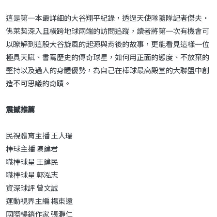
這是第一本最詳細的大谷翔平紀錄，透過天使隊隨隊記者傑夫‧
佛萊契深入且橫跨地球兩端的訪問追蹤，讀者將第一次有機會可
以瞭解到這股大谷旋風的起源與背後的故事，更能看見這樣一位
極具天賦、書寫歷史的傳奇球星，如何用正面的態度、不放棄的
堅持以及過人的身體優勢，為自己在棒球最高殿堂的大聯盟中創
造不可思議的奇蹟。
震撼推薦
民視體育主播 王人瑞
棒球主播 陳建君
職棒球星 王建民
職棒球星 郭泓志
資深球評 曾文誠
運動視界主編 楊東遠
國際暢銷作家 張瀞仁