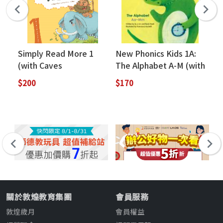
Simply Read More 1
New Phonics Kids 1A:
Ne
(with Caves
The Alphabet A-M (with
Th
WebSource)
Caves WebSource)
Ca
$200
$170
$3
關於敦煌教育集團
會員服務
敦煌歲月
會員權益