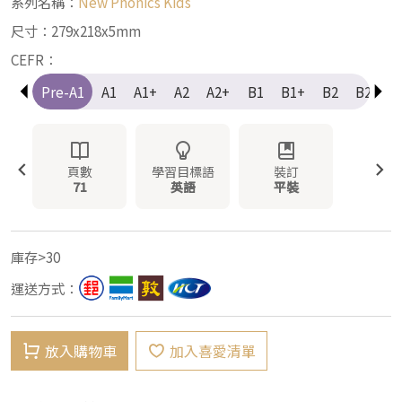
系列名稱：
New Phonics Kids
尺寸：279x218x5mm
CEFR：
Pre-A1
A1
A1+
A2
A2+
B1
B1+
B2
B2+
頁數
學習目標語
裝訂
71
英語
平裝
庫存>30
運送方式：
放入購物車
加入喜愛清單