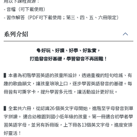
用以下課程資源：
- 音檔（可下載使用）
- 習作解答（PDF可下載使用；第三、四、五、六冊限定）
系列介紹
🗣️
好玩、好讀、好學、好紮實，
打造發音好基礎，學習發音不再困難！
▌本書為初階學習英語的孩童所設計，透過重複的短句唸謠、有
趣的歌曲韻文，讓孩童琅琅上口，逐步學習英語發音的基礎。每
冊皆有可撕字卡，提升學習多元性，讓活動設計更好玩。
▌全套共六冊，從認識26 個英文字母開始，進階至字母發音到單
字拼讀。 適合幼稚園到國小低年級的孩童。第一冊適合初學者學
習英語字母，並另有拆冊版，上下冊各13個英文字母，進度安排
好靈活！