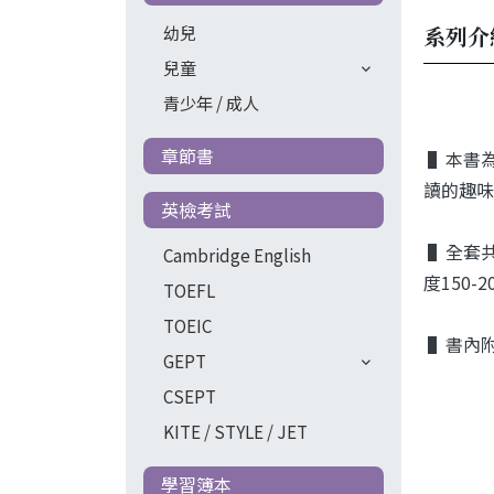
系列介
幼兒
兒童
青少年 / 成人
章節書
▌本書
讀的趣味
英檢考試
▌全套共
Cambridge English
度150-
TOEFL
TOEIC
▌書內
GEPT
CSEPT
KITE / STYLE / JET
學習簿本