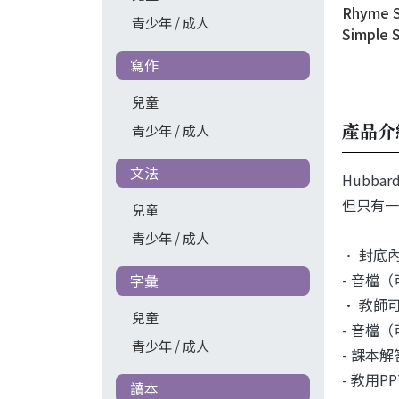
Rhyme St
青少年 / 成人
Simple 
WebSou
寫作
兒童
產品介
青少年 / 成人
文法
Hubb
但只有一
兒童
青少年 / 成人
• 封底內
- 音檔
字彙
• 教師可透
兒童
- 音檔
青少年 / 成人
- 課本
- 教用
讀本