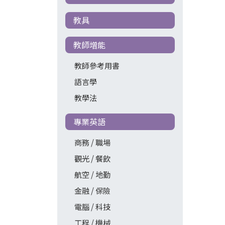
教具
教師增能
教師參考用書
語言學
教學法
專業英語
商務 / 職場
觀光 / 餐飲
航空 / 地勤
金融 / 保險
電腦 / 科技
工程 / 機械