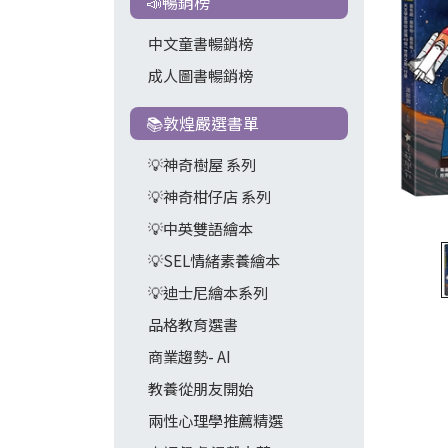
📣暢銷榜
中文童書暢銷榜
成人圖書暢銷榜
📚敦煌嚴選書單
💡神奇樹屋 系列
💡神奇柑仔店 系列
💡中英雙語繪本
💡SEL情緒素養繪本
💡迪士尼繪本系列
品格教育選書
商業趨勢- AI
教養從朋友開始
兩性心理學推薦精選