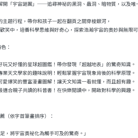
解開「宇宙謎團」──追尋神祕的黑洞、蟲洞、暗物質，以及唯
的主題行程，帶你和孩子一起在翻頁之間穿梭銀河，
歡笑中，培養科學思維與好奇心，探索浩瀚宇宙的奧妙與無限可
特色：
好玩又好懂的星球超圖鑑！帶你發現「超越地表」的驚奇知識。
專業天文學家的趣味說明！輕鬆掌握宇宙現象背後的科學原理。
可愛爆笑的豐富漫畫圖解！讓天文知識一看就懂，而且超有趣。
最適合親子共讀的科普書！在快樂閱讀中，開啟對科學的興趣。
薦（依字首筆畫排序）：
足，將宇宙奧祕化為觸手可及的驚奇。」