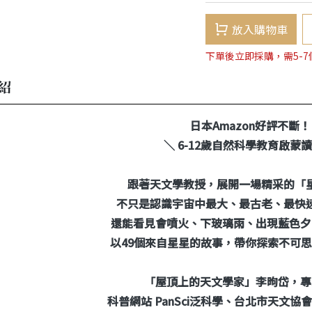
放入購物車
下單後立即採購，需5-
紹
日本Amazon好評不斷！
＼ 6-12歲自然科學教育啟蒙讀
跟著天文學教授，展開一場精采的「
不只是認識宇宙中最大、最古老、最快
還能看見會噴火、下玻璃雨、出現藍色夕
以49個來自星星的故事，帶你探索不可
「屋頂上的天文學家」李昫岱，專
科普網站 PanSci泛科學、台北市天文協