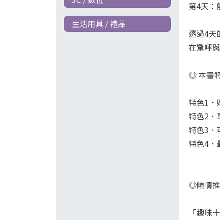
第4天：
生活用具 / 禮品
透過4天
在驚呼與
◎ 本書
特色1．
特色2．
特色3．
特色4．
◎傾情推
「趣味十