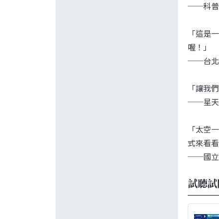
──科普
「這是一
喔！」
──台北
「讓我們
──星天
「太空一
式來看看
──國立
試聽試