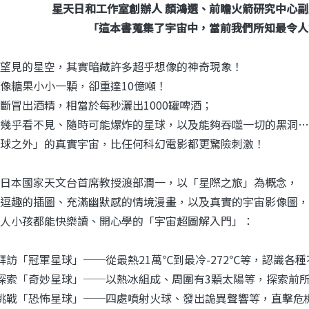
星天日和工作室創辦人 顏鴻選、前瞻火箭研究中心副
「這本書蒐集了宇宙中，當前我們所知最令人
望見的星空，其實暗藏許多超乎想像的神奇現象！
像糖果小小一顆，卻重達10億噸！
斷冒出酒精，相當於每秒灑出1000罐啤酒；
幾乎看不見、隨時可能爆炸的星球，以及能夠吞噬一切的黑洞…
球之外」的真實宇宙，比任何科幻電影都更驚險刺激！
日本國家天文台首席教授渡部潤一，以「星際之旅」為概念，
逗趣的插圖、充滿幽默感的情境漫畫，以及真實的宇宙影像圖，
人小孩都能快樂讀、開心學的「宇宙超圖解入門」：
拜訪「冠軍星球」──從最熱21萬℃到最冷-272℃等，認識各
探索「奇妙星球」──以熱冰組成、周圍有3顆太陽等，探索前
挑戰「恐怖星球」──四處噴射火球、發出詭異聲響等，直擊危