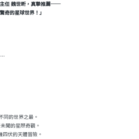
主任 魏世昕，真摯推薦──
驚奇的星球世界！」
…
種不同的世界之最。
所未聞的星際奇觀。
機四伏的天體冒險。