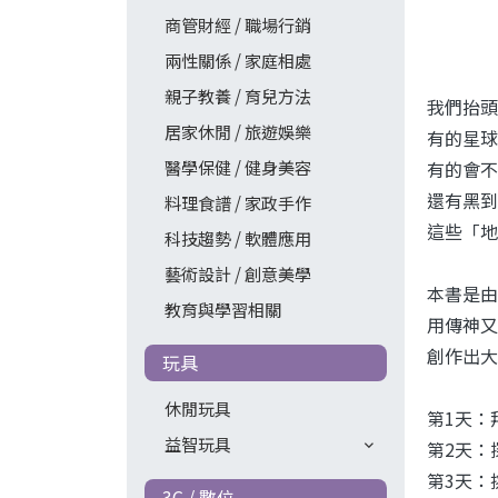
商管財經 / 職場行銷
兩性關係 / 家庭相處
親子教養 / 育兒方法
我們抬頭
居家休閒 / 旅遊娛樂
有的星球
醫學保健 / 健身美容
有的會不
還有黑到
料理食譜 / 家政手作
這些「地
科技趨勢 / 軟體應用
藝術設計 / 創意美學
本書是由
教育與學習相關
用傳神又
創作出大
玩具
休閒玩具
第1天：
益智玩具
第2天：
第3天：
3C / 數位