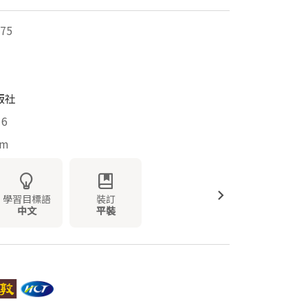
75
版社
16
mm
學習目標語
裝訂
中文
平裝