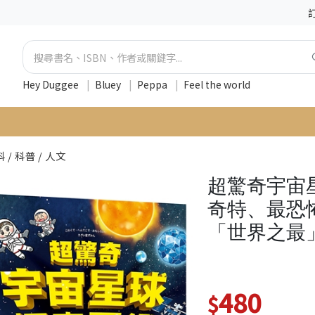
Hey Duggee
|
Bluey
|
Peppa
|
Feel the world
 / 科普 / 人文
超驚奇宇宙
奇特、最恐
「世界之最
480
$