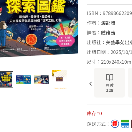
ISBN：97898662209
作者：
渡部潤一
譯者：
鍾雅茜
出版社：
美藝學苑出
出版日期：2025/10/
尺寸：210x240x10
頁數
128
庫存=0
運送方式：