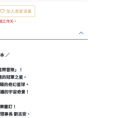
加入喜愛清單
7個工作天。
本 ／
星際冒險」！
速的冠軍之星，
陽的奇幻星球。
思議的宇宙奇景！
業審訂！
會理事長 劉志安、