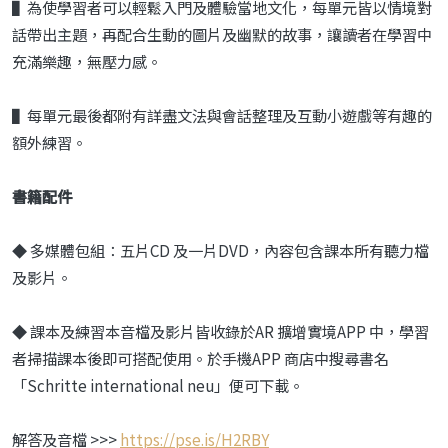
▌為使學習者可以輕鬆入門及體驗當地文化，每單元皆以情境對
話帶出主題，再配合生動的圖片及幽默的故事，讓讀者在學習中
充滿樂趣，無壓力感。
▌每單元最後都附有詳盡文法與會話整理及互動小遊戲等有趣的
額外練習。
書籍配件
◆ 多媒體包組：五片CD 及一片DVD，內容包含課本所有聽力檔
及影片。
◆ 課本及練習本音檔及影片皆收錄於AR 擴增實境APP 中，學習
者掃描課本後即可搭配使用。於手機APP 商店中搜尋書名
「Schritte international neu」便可下載。
解答及音檔 >>>
https://pse.is/H2RBY