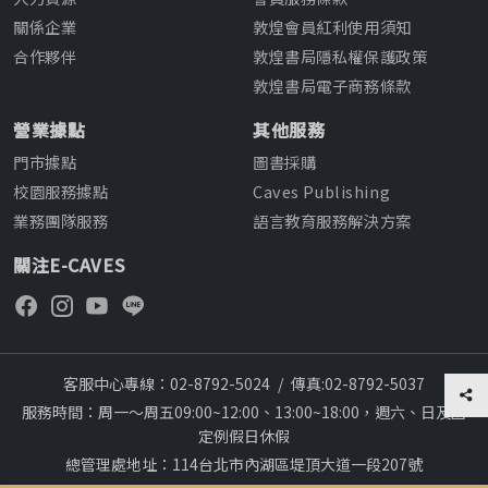
關係企業
敦煌會員紅利使用須知
合作夥伴
敦煌書局隱私權保護政策
敦煌書局電子商務條款
營業據點
其他服務
門市據點
圖書採購
校園服務據點
Caves Publishing
業務團隊服務
語言教育服務解決方案
關注E-CAVES
客服中心專線：02-8792-5024
/
傳真:02-8792-5037
服務時間：周一～周五09:00~12:00、13:00~18:00，週六、日及國
定例假日休假
總管理處地址：114台北市內湖區堤頂大道一段207號