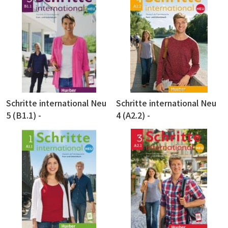
Schritte international Neu
Schritte international Neu
5 (B1.1) -
4 (A2.2) -
Kursbuch+Arbeitsbuch 課本
Kursbuch+Arbeitsbuch 課本
+練習本+線上音檔
+練習本+線上音檔