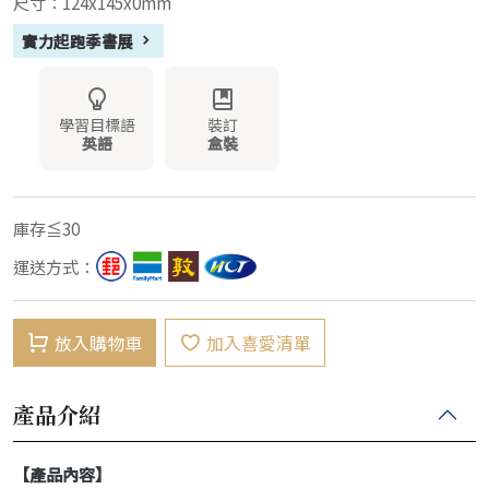
尺寸：124x145x0mm
實力起跑季書展
學習目標語
裝訂
英語
盒裝
庫存≦30
運送方式：
放入購物車
加入喜愛清單
產品介紹
【產品內容】