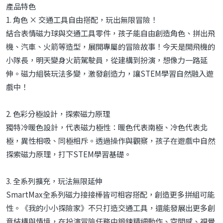
產品特色
1. 角色 × 交通工具自由搭配，玩出無限冒險！
結合表情磁力球與交通工具零件，孩子能自由創造角色、拼出飛
機、汽車、火箭等造型，展開專屬的冒險故事！今天是開飛機的
小隊長，明天變身火箭駕駛員，從建構到扮演，想像力一路延
伸。磁力組裝玩法多變，激發創造力，讓STEM學習自然融入遊
戲中！
2. 色彩分極設計，探索磁力原理
獨特冷暖色設計，代表磁力極性：暖色代表南極、冷色代表北
極，異性相吸、同極相斥。透過操作與觀察，孩子在遊戲中自然
探索磁力原理，打下STEM學習基礎。
3. 全系列擴充，玩法無限延伸
SmartMax全系列磁力接接棒皆可相容搭配，創造更多拼組可能
性。《我的小小探險家》不只打造交通工具，還能發展出更多創
意結構與情境，在扮演冒險任務中鍛鍊精細動作、空間感、視覺