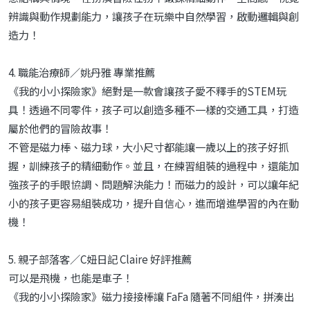
辨識與動作規劃能力，讓孩子在玩樂中自然學習，啟動邏輯與創
造力！
4. 職能治療師／姚丹雅 專業推薦
《我的小小探險家》絕對是一款會讓孩子愛不釋手的STEM玩
具！透過不同零件，孩子可以創造多種不一樣的交通工具，打造
屬於他們的冒險故事！
不管是磁力棒、磁力球，大小尺寸都能讓一歲以上的孩子好抓
握，訓練孩子的精細動作。並且，在練習組裝的過程中，還能加
強孩子的手眼協調、問題解決能力！而磁力的設計，可以讓年紀
小的孩子更容易組裝成功，提升自信心，進而增進學習的內在動
機！
5. 親子部落客／C妞日記 Claire 好評推薦
可以是飛機，也能是車子！
《我的小小探險家》磁力接接棒讓 FaFa 隨著不同組件，拼湊出