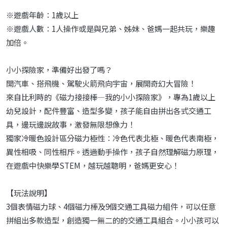
※遊戲年齡：1歲以上
※遊戲人數：1人操作或是與兄弟、姊妹、爸媽一起共玩，樂趣
加倍。
小小探險家，準備好出發了嗎？
開汽車、搭飛機、駕駛火箭飛向宇宙，展開奇幻大冒險！
來自比利時的《磁力接接棒—我的小小探險家》，專為1歲以上
幼兒設計，配件豐富、造型多變，孩子能自由拼出各式交通工
具，邊玩邊說故事，激發無限想像力！
獨家冷暖色設計區分磁力極性：冷色代表北極、暖色代表南極，
異性相吸、同性相斥。透過動手操作，孩子自然理解磁力原理，
在遊戲中快樂學STEM，越玩越聰明，爸媽更安心！
【玩法說明】
3個表情磁力球、4個磁力棒及9個交通工具磁力組件，可以任意
拼組出多款造型，創造獨一無二的的交通工具組合。小小孩可以