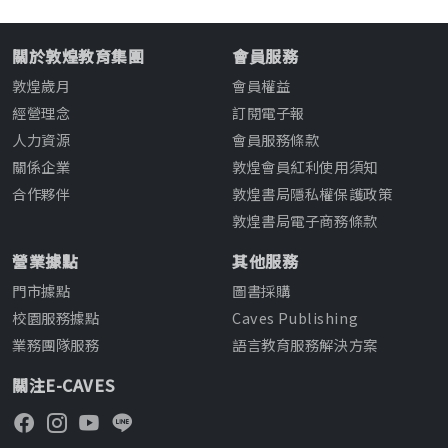
關於敦煌教育集團
會員服務
敦煌歲月
會員權益
經營理念
訂閱電子報
人力資源
會員服務條款
關係企業
敦煌會員紅利使用須知
合作夥伴
敦煌書局隱私權保護政策
敦煌書局電子商務條款
營業據點
其他服務
門市據點
圖書採購
校園服務據點
Caves Publishing
業務團隊服務
語言教育服務解決方案
關注E-CAVES