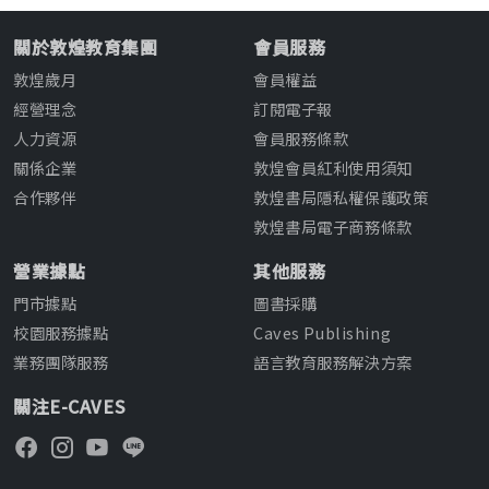
關於敦煌教育集團
會員服務
敦煌歲月
會員權益
經營理念
訂閱電子報
人力資源
會員服務條款
關係企業
敦煌會員紅利使用須知
合作夥伴
敦煌書局隱私權保護政策
敦煌書局電子商務條款
營業據點
其他服務
門市據點
圖書採購
校園服務據點
Caves Publishing
業務團隊服務
語言教育服務解決方案
關注E-CAVES