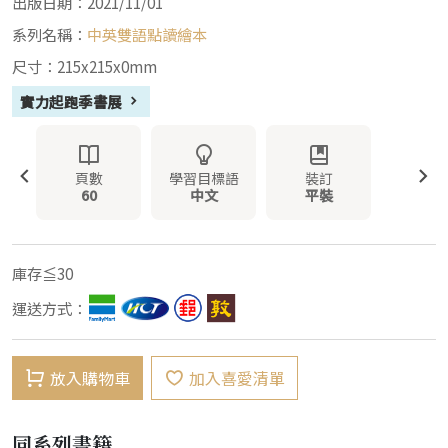
出版日期：2021/11/01
系列名稱：
中英雙語點讀繪本
尺寸：215x215x0mm
實力起跑季書展
頁數
學習目標語
裝訂
60
中文
平裝
庫存≦30
運送方式：
放入購物車
加入喜愛清單
同系列書籍