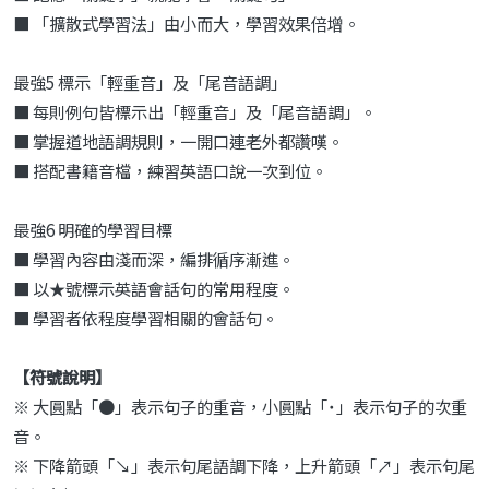
■ 「擴散式學習法」由小而大，學習效果倍增。
最強5 標示「輕重音」及「尾音語調」
■ 每則例句皆標示出「輕重音」及「尾音語調」。
■ 掌握道地語調規則，一開口連老外都讚嘆。
■ 搭配書籍音檔，練習英語口說一次到位。
最強6 明確的學習目標
■ 學習內容由淺而深，編排循序漸進。
■ 以★號標示英語會話句的常用程度。
■ 學習者依程度學習相關的會話句。
【符號說明】
※ 大圓點「●」表示句子的重音，小圓點「˙」表示句子的次重
音。
※ 下降箭頭「↘」表示句尾語調下降，上升箭頭「↗」表示句尾