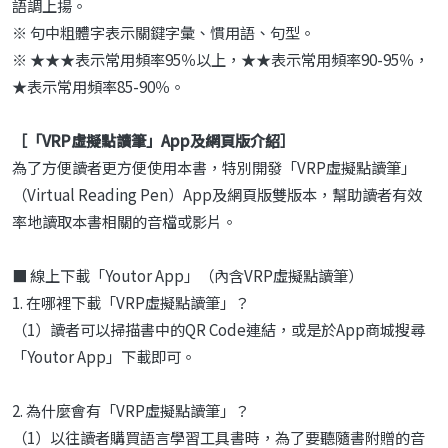
語調上揚。
※ 句中粗體字表示關鍵字彙、慣用語、句型。
※ ★★★表示常用頻率95％以上，★★表示常用頻率90-95％，
★表示常用頻率85-90％。
［「VRP虛擬點讀筆」App及網頁版介紹］
為了方便讀者更方便使用本書，特別開發「VRP虛擬點讀筆」
（Virtual Reading Pen）App及網頁版雙版本，幫助讀者有效
率地讀取本書相關的音檔或影片。
■ 線上下載「Youtor App」（內含VRP虛擬點讀筆）
1. 在哪裡下載「VRP虛擬點讀筆」？
（1）讀者可以掃描書中的QR Code連結，或是於App商城搜尋
「Youtor App」下載即可。
2. 為什麼會有「VRP虛擬點讀筆」？
（1）以往讀者購買語言學習工具書時，為了要聽隨書附贈的音