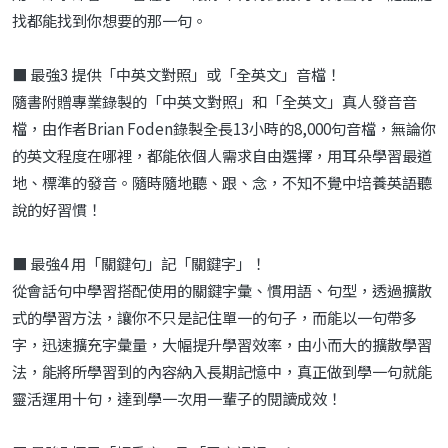
找都能找到你想要的那一句。
■ 最強3 提供「中英文對照」或「全英文」音檔！
隨書附贈專業錄製的「中英文對照」和「全英文」真人發音音
檔，由作者Brian Foden錄製全長13小時的8,000句音檔，無論你
的英文程度在哪裡，都能依個人需求自由選擇，用耳朵學習最道
地、標準的發音。隨時隨地聽、跟、念，不知不覺中培養英語聽
說的好習慣！
■ 最強4 用「關鍵句」記「關鍵字」！
從會話句中學習搭配使用的關鍵字彙、慣用語、句型，透過擴散
式的學習方法，讓你不只是記住單一的句子，而能以一句帶多
字，迅速擴充字彙量，大幅提升學習效率，由小而大的擴散學習
法，能將所學習到的內容納入長期記憶中，真正做到學一句就能
靈活運用十句，達到學一次用一輩子的閱讀成效！