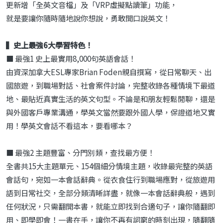
更新增「全英文音檔」及「VRP虛擬點讀筆」功能，
就是要讓你隨時隨地說你想說，勇敢開口說英文！
▍史上最強6大學習特色！
■ 最強1 史上最實用8,000句英語會話！
由資深加拿大ESL專家Brian Foden親自撰寫，從日常聊天、出
國旅遊，到職場對話、社會案件討論，完整收錄各種情境下最道
地、最貼近真實生活的英文句型。不論是和朋友輕鬆閒聊，還是
與外國客戶專業溝通，學英文當然要跟外國人學，保證道地又實
用！學英文會話不看這本，要看哪本？
■ 最強2 主題豐富、分門別類，查找最方便！
全書共15大主題單元、154個細分情境主題，收錄最完整的英語
會話句，宛如一本會話辭典。從衣食住行到職場應對，從旅遊用
語到日常社交，全部分類清晰詳盡，就像一本會話辭典般，遇到
任何狀況，只需翻開本書，就能立即找到合適句子，讓你隨翻即
用、即學即會！一書在手，讓你不再有詞窮的時刻出現，隨翻隨