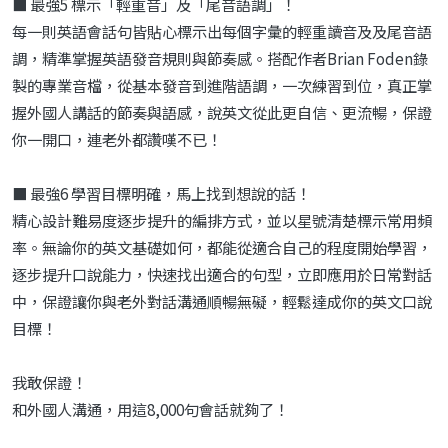
■ 最強5 標示「輕重音」及「尾音語調」！
每一則英語會話句皆貼心標示出每個字彙的輕重讀音及及尾音語
調，精準掌握英語發音規則與節奏感。搭配作者Brian Foden錄
製的專業音檔，從基本發音到進階語調，一次練習到位，真正掌
握外國人講話的節奏與語感，說英文從此更自信、更流暢，保證
你一開口，連老外都讚嘆不已！
■ 最強6 學習目標明確，馬上找到想說的話！
精心設計難易度逐步提升的編排方式，並以星號清楚標示常用頻
率。無論你的英文基礎如何，都能從適合自己的程度開始學習，
逐步提升口說能力，快速找出適合的句型，立即應用於日常對話
中，保證讓你與老外對話溝通順暢無礙，輕鬆達成你的英文口說
目標！
我敢保證！
和外國人溝通，用這8,000句會話就夠了！