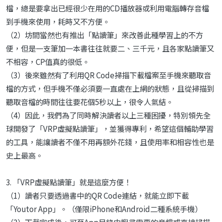
檔，總是要拿出已經很少在用的CD播放器或利用電腦轉存音檔
到手機來使用，耗時又不方便。
（2）坊間當然也有推出「點讀筆」來改善此種學習上的不方
便，但是一支筆加一本書往往就要二、三千元，且各家點讀筆又
不相容，CP值真的很低。
（3）後來雖然有了利用QR Code掃描下載檔案至手機來聽取音
檔的方式，但手機不僅必須要一直處在上網的狀態，且從掃描到
聽取音檔的時間往往要花個5秒以上，很令人氣結。
（4）因此，我們為了同時解決讀者以上三種困擾，特別領先全
球開發了「VRP虛擬點讀筆」，並獲得專利，希望這個輔助學習
的工具，能讓讀者不僅不用再額外花錢，且使用率和相容性也是
史上最高。
3. 「VRP虛擬點讀筆」就是這麼方便！
（1）讀者只要透過書中的QR Code連結，就能立即下載
「Youtor App」。（僅限iPhone和Android二種系統手機）