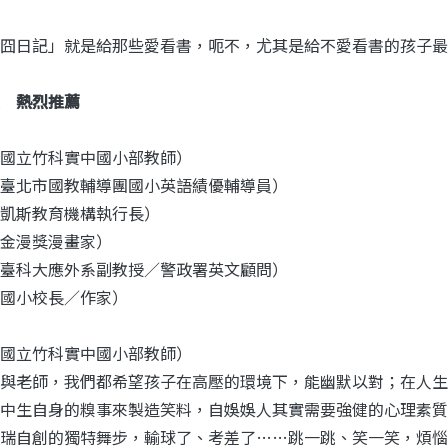
囧日記」就是給那些愛看書，呃不，尤其是給不愛看書的孩子最
 熱烈推薦
國立竹科實中國小部教師）
臺北市國教輔導團國小英語績優輔導員）
凱斯教育機構執行長）
金漫獎漫畫家）
臺科大應外系副教授／警政署英文顧問）
國小校長／作家）
國立竹科實中國小部教師）
與老師，我們都希望孩子在高壓的環境下，能幽默以對；在人生
中生自身的糗事來製造笑料，自娛娛人其實需要強健的心理素質
瑞自創的獨特舞步，輸球了、考差了……跳一跳、笑一笑，煩惱