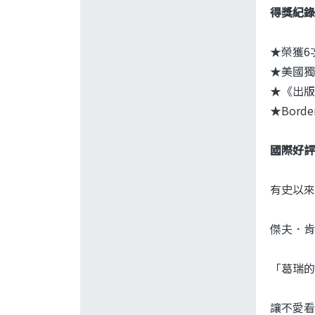
得獎紀錄
★榮獲6
★美國獨
★《出版人
★Borde
國際好評
有史以來
傑夫．肯
「葛瑞的
讓不愛看