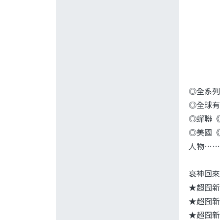
◎全系列
◎全球有
◎蟬聯《
◎美國《
人物……
衰神回來
★超囧新
★超囧新
★超囧新