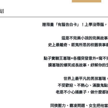
紹
贈限量「有腦告白卡」！上學沒帶腦，
這是不完美小孩的完美故事
史上最離奇、匪夷所思的校園衰事
點子實驗王葛瑞+各種突發意外=寫不
讀葛瑞的爆笑成長故事，紓解你的
世界上最平凡的男孩葛瑞
不受歡迎、不熱心、滿腹鬼點
老是不小心捅婁子，做什麼都
同儕壓力、霸凌問題、女生把他當