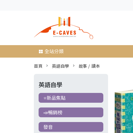
全站分類
首頁
英語自學
故事 / 讀本
英語自學
⭐新品焦點
📣暢銷榜
發音