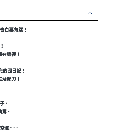
告白要有腦！
！
都在這裡！
完的囧日記！
生活壓力！
，
子，
挨罵。
空氣……