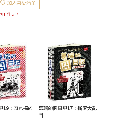
加入喜愛清單
7個工作天。
記19：肉丸搞的
葛瑞的囧日記17：搖滾大亂
鬥