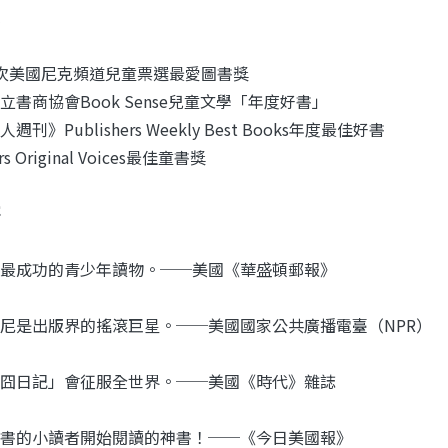
次美國尼克頻道兒童票選最愛圖書獎
立書商協會Book Sense兒童文學「年度好書」
週刊》Publishers Weekly Best Books年度最佳好書
rs Original Voices最佳童書獎
最成功的青少年讀物。──美國《華盛頓郵報》
尼是出版界的搖滾巨星。──美國國家公共廣播電臺（NPR）
囧日記」會征服全世界。──美國《時代》雜誌
書的小讀者開始閱讀的神書！──《今日美國報》