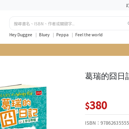
Hey Duggee
|
Bluey
|
Peppa
|
Feel the world
葛瑞的囧日
380
$
ISBN：97862635555