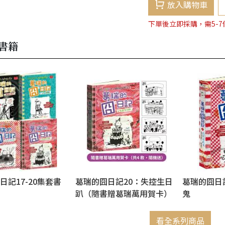
放入購物車
下單後立即採購，需5-
書籍
日記17-20集套書
葛瑞的囧日記20：失控生日
葛瑞的囧日
趴（隨書贈葛瑞萬用賀卡）
鬼
看全系列商品