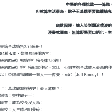
中學的各種挑戰一一降臨
但就算生活很鳥，點子王葛瑞更要繼續搞鬼
幽默囧爆，讓人笑到翻滾噴淚的
漫畫式圖像，無障礙學習口語化、生
書籍全球銷售2.75億冊！
84種版本，翻譯成69種語言！
紐約時報》暢銷排行榜長達750週！
紐約時報》排行榜冠軍作家、富比士公司票選全球收入最高的作
以上榮耀都指向同一個人──傑夫．肯尼（Jeff Kinney）！
了！葛瑞即將遭遇史上最大危機？！
戀情：交往即分手！
職業：成為校長沒人鳥！
學校：人生勝利組夢碎！