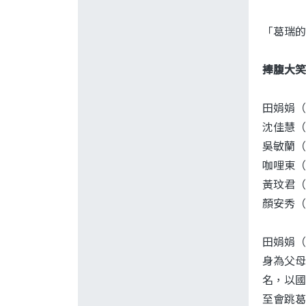
「葛瑞的
捧腹大笑
田娟娟（
沈佳慧（
吳敏蘭（
咖哩東（
黃玟君（
顏安秀（
田娟娟（
身為父母
名，以國
至會跳葛