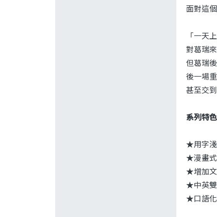
面對這個
「一天上
對葛瑞來
但葛瑞後
後一場重
甚至交到
系列特色
★用字淺
★漫畫式
★增加文
★中英雙
★口語化