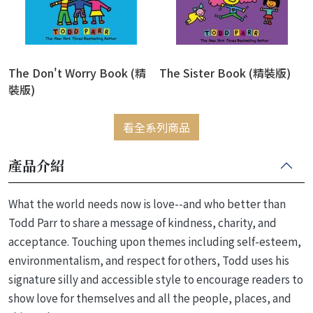
The Don't Worry Book (精
The Sister Book (精裝版)
裝版)
看全系列商品
產品介紹
What the world needs now is love--and who better than
Todd Parr to share a message of kindness, charity, and
acceptance. Touching upon themes including self-esteem,
environmentalism, and respect for others, Todd uses his
signature silly and accessible style to encourage readers to
show love for themselves and all the people, places, and