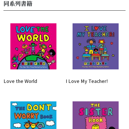
同系列書籍
Love the World
I Love My Teacher!