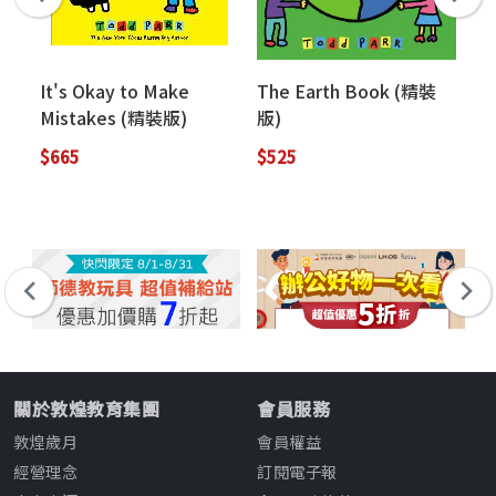
It's Okay to Make
The Earth Book (精裝
Th
Mistakes (精裝版)
版)
$665
$525
$3
關於敦煌教育集團
會員服務
敦煌歲月
會員權益
經營理念
訂閱電子報