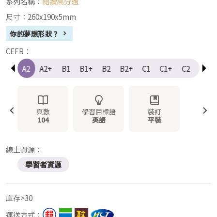
系列名稱：
閱讀高分過
尺寸：260x190x5mm
你的夢想形狀？
CEFR：
A1+
A2
A2+
B1
B1+
B2
B2+
C1
C1+
C2
Elem
頁數
學習目標語
裝訂
104
英語
平裝
線上資源：
學習者資源
庫存>30
運送方式：