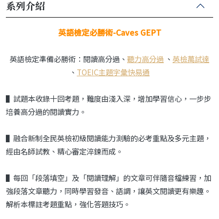
系列介紹
英語檢定必勝術-Caves GEPT
英語檢定準備必勝術：閱讀高分過、
聽力高分過
、
英檢萬試達
、
TOEIC主題字彙快易通
▌試題本收錄十回考題，難度由淺入深，增加學習信心，一步步
培養高分過的閱讀實力。
▌融合新制全民英檢初級閱讀能力測驗的必考重點及多元主題，
經由名師試教、精心審定淬鍊而成。
▌每回「段落填空」及「閱讀理解」的文章可伴隨音檔練習，加
強段落文章聽力，同時學習發音、語調，讓英文閱讀更有樂趣。
解析本標註考題重點，強化答題技巧。