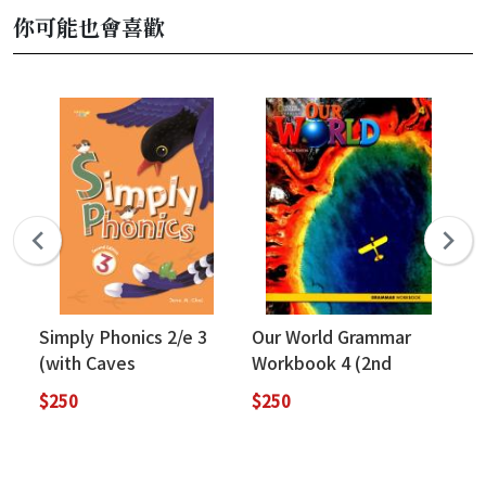
你可能也會喜歡
Simply Phonics 2/e 3
Our World Grammar
Ou
(with Caves
Workbook 4 (2nd
(2
WebSource)
Edition)
$250
$250
$4