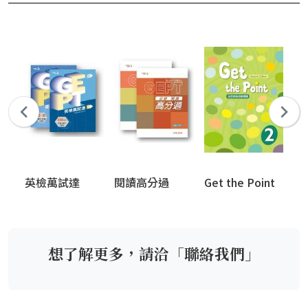
英檢萬試達
閱讀高分過
Get the Point
Ox
Bo
Li
Ed
想了解更多，請洽「聯絡我們」