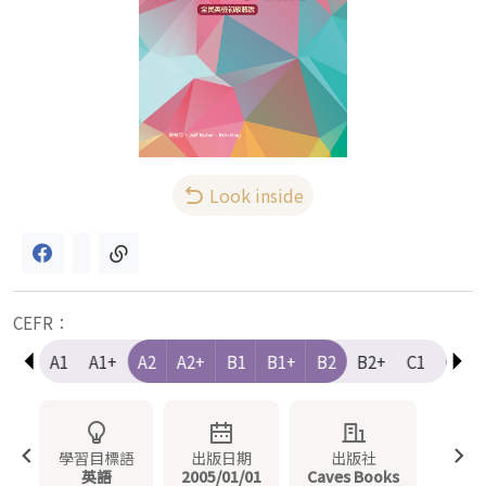
Look inside
CEFR：
e-A1
A1
A1+
A2
A2+
B1
B1+
B2
B2+
C1
C1+
學習目標語
出版日期
出版社
英語
2005/01/01
Caves Books