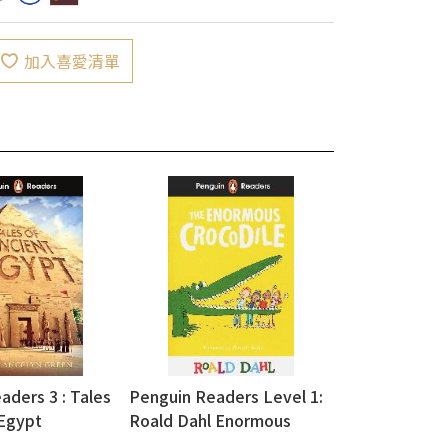
加入喜愛清單
aders 3 : Tales
Penguin Readers Level 1:
 Egypt
Roald Dahl Enormous
Crocodile (ELT Graded