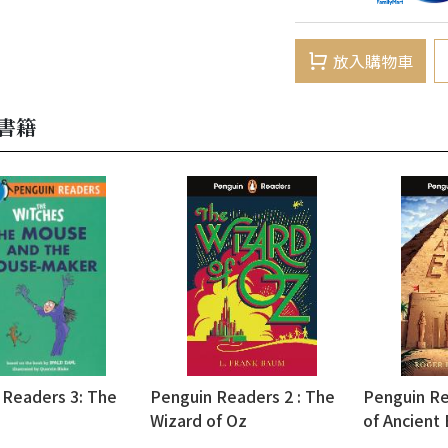
放入購物車
書籍
 Readers 3: The
Penguin Readers 2 : The
Penguin Re
Wizard of Oz
of Ancient