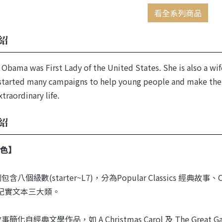
看全系列商品
紹
 Obama was First Lady of the United States. She is also a wife
started many campaigns to help young people and make the 
traordinary life.
紹
色】
含八個級數(starter~L7)，分為Popular Classics 經典故事、Con
on 紀實文本三大類。
事簡化自經典文學作品，如 A Christmas Carol 及 The Gr