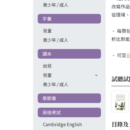
青少年 / 成人
改寫作品
從環境、
字彙
• 每冊
兒童
析比對能
青少年 / 成人
讀本
• 可至
幼兒
兒童
試聽試
青少年 / 成人
章節書
英檢考試
目錄及
Cambridge English