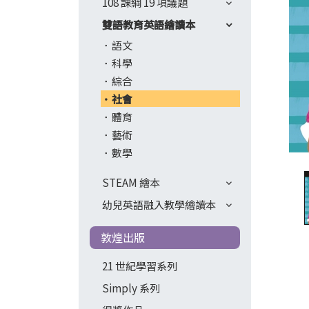
108 課綱 19 項議題
雙語教育英語繪讀本
語文
科學
綜合
社會
體育
藝術
數學
STEAM 繪本
幼兒英語融入教學繪讀本
敦煌出版
21 世紀學習系列
Simply 系列