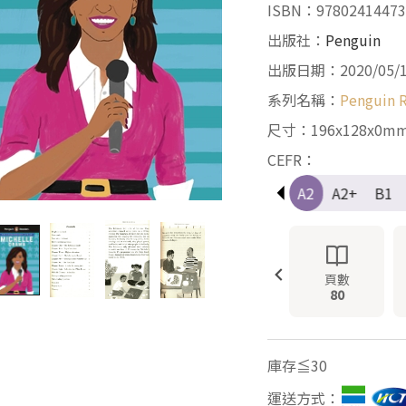
ISBN：97802414473
出版社：
Penguin
出版日期：2020/05/
系列名稱：
Penguin R
尺寸：196x128x0m
CEFR：
Pre-A1
A1
A1+
A2
A2+
B1
頁數
80
庫存≦30
運送方式：