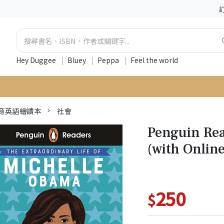
Hey Duggee
|
Bluey
|
Peppa
|
Feel the world
育英語繪讀本
社會
Penguin Rea
(with Onlin
250
$