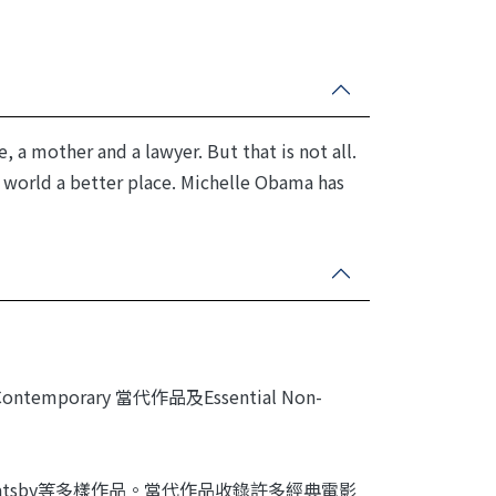
Reader)(with Online
Resources Access Code)
, a mother and a lawyer. But that is not all.
world a better place. Michelle Obama has
temporary 當代作品及Essential Non-
eat Gatsby等多樣作品。當代作品收錄許多經典電影