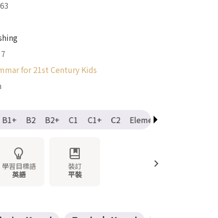
63
shing
17
mmar for 21st Century Kids
m
B1+
B2
B2+
C1
C1+
C2
Elementary
Intermedi
學習目標語
裝訂
英語
平裝