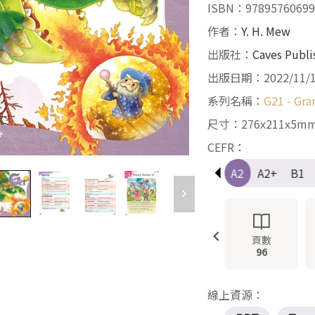
ISBN：97895760699
作者：
Y. H. Mew
出版社：
Caves Publi
出版日期：2022/11/
系列名稱：
G21 - Gra
尺寸：276x211x5m
CEFR：
Pre-A1
A1
A1+
A2
A2+
B1
頁數
96
線上資源：