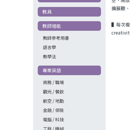
擴展聽、
教具
▌每次複習
教師增能
creativi
教師參考用書
語言學
教學法
專業英語
商務 / 職場
觀光 / 餐飲
航空 / 地勤
金融 / 保險
電腦 / 科技
工程 / 機械