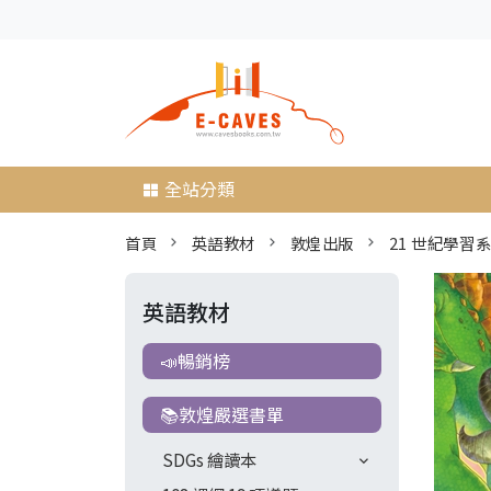
全站分類
首頁
英語教材
敦煌出版
21 世紀學習
英語教材
📣暢銷榜
📚敦煌嚴選書單
SDGs 繪讀本