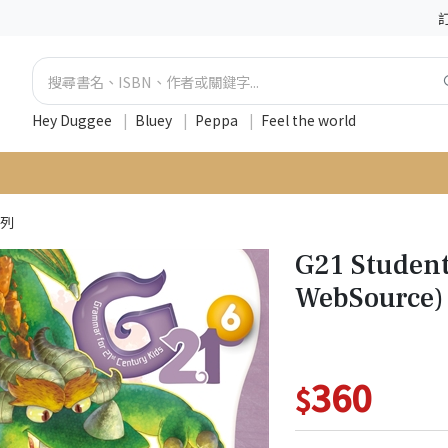
Hey Duggee
|
Bluey
|
Peppa
|
Feel the world
系列
G21 Student
WebSource)
360
$