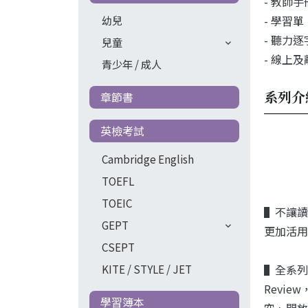
- 教師
- 學習
幼兒
- 聽力
兒童
- 線上及
青少年 / 成人
系列介
章節書
英檢考試
Cambridge English
TOEFL
TOEIC
▌不讓讀
GEPT
更加活用
CSEPT
▌全系列
KITE / STYLE / JET
Revi
學習簿本
空、開放