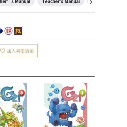
her’s Manual
Teacher's Manual
Worksheets
加入喜愛清單