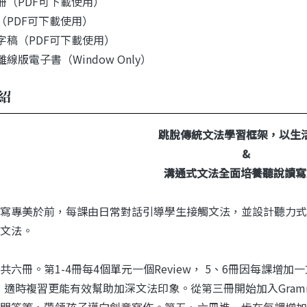
手冊（PDF可下載使用）
單（PDF可下載使用）
逐字稿（PDF可下載使用）
離線版電子書（Window Only）
紹
跳脫傳統文法學習框架，以生
&
溝通式文法全面培養聽說讀寫
寫專美於前，每課由日常對話引導學生接觸文法，並設計聽力式
文法。
共六冊。第1-4冊每4個單元一個Review， 5、6冊因每課增加
ew，適時複習更能有效幫助加深文法印象。從第三冊開始加入Grammar
問答等，帶領孩子邁向創意寫作。第五、六冊進一步在每課增加一個文法點