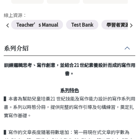
線上資源：
Teacher’s Manual
Test Bank
學習者資源
系列介紹
訓練邏輯思考、寫作創意，並結合21世紀素養
設計而成的寫作用
書。
系列特色
▌本書為幫助兒童培養21 世紀技能及寫作能力設計的寫作系列用
書。系列以時態分冊，提供完整的寫作引導及句構練習，奠定扎
實寫作基礎。
▌寫作的文章長度隨著冊數增加：第一冊現在式文章的字數為