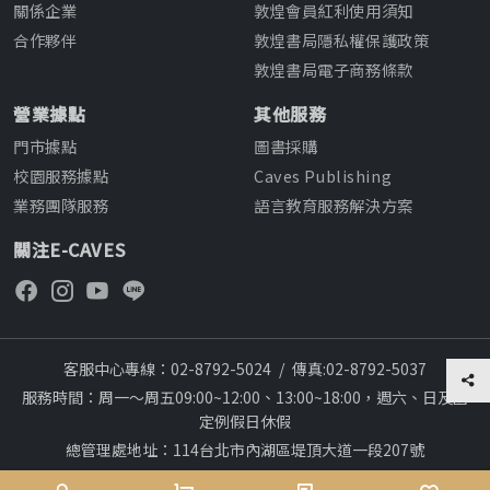
關係企業
敦煌會員紅利使用須知
合作夥伴
敦煌書局隱私權保護政策
敦煌書局電子商務條款
營業據點
其他服務
門市據點
圖書採購
校園服務據點
Caves Publishing
業務團隊服務
語言教育服務解決方案
關注E-CAVES
客服中心專線：02-8792-5024
/
傳真:02-8792-5037
服務時間：周一～周五09:00~12:00、13:00~18:00，週六、日及國
定例假日休假
總管理處地址：114台北市內湖區堤頂大道一段207號
本網站建議採用chrome瀏覽器,瀏覽更順暢