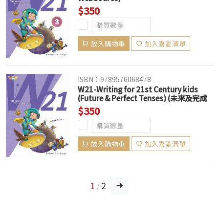
$350
放入購物車
加入喜愛清單
ISBN：9789576068478
W21-Writing for 21st Century kids
(Future & Perfect Tenses) (未來及完成
式) (Book+APP) (新版已上市，此版售完
$350
為止)
放入購物車
加入喜愛清單
1
2
/