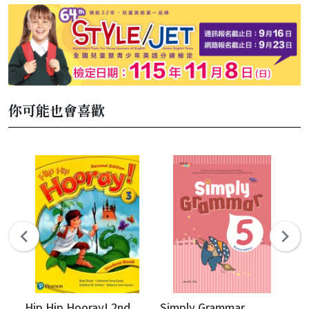
你可能也會喜歡
Hip Hip Hooray! 2nd
Simply Grammar
Si