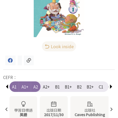
Look inside
CEFR：
e-A1
A1
A1+
A2
A2+
B1
B1+
B2
B2+
C1
C1+
學習目標語
出版日期
出版社
英語
2017/11/30
Caves Publishing