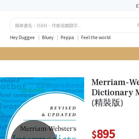
Hey Duggee
|
Bluey
|
Peppa
|
Feel the world
Merriam-We
Dictionary 
(精裝版)
895
$