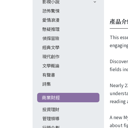
影視小說
恐怖驚悚
愛情浪漫
產品介
懸疑推理
This ess
偵探冒險
engaging
經典文學
現代創作
Discover
文學概論
fields i
有聲書
詩集
Nearly 2
understa
商業財經
reading 
投資理財
A new My
管理領導
about fi
行銷企劃