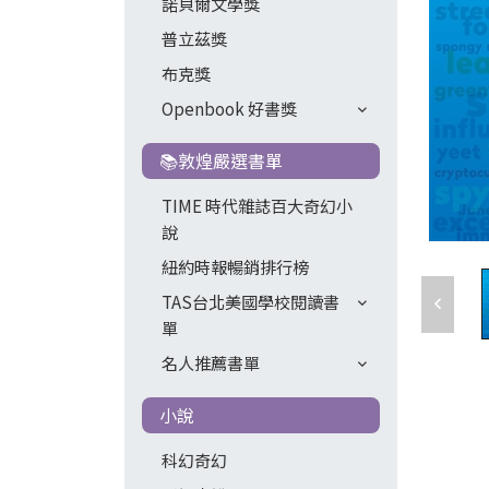
諾貝爾文學獎
普立茲獎
布克獎
Openbook 好書獎
📚敦煌嚴選書單
TIME 時代雜誌百大奇幻小
說
紐約時報暢銷排行榜
TAS台北美國學校閱讀書
單
名人推薦書單
小說
科幻奇幻