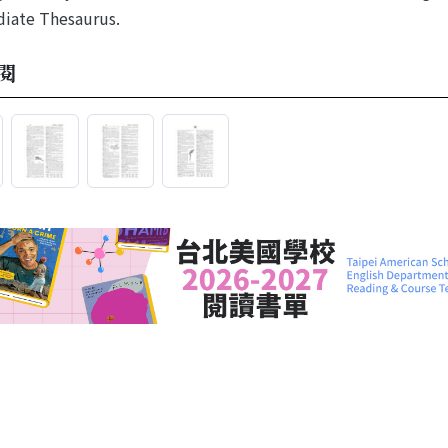
iate Thesaurus.
閱