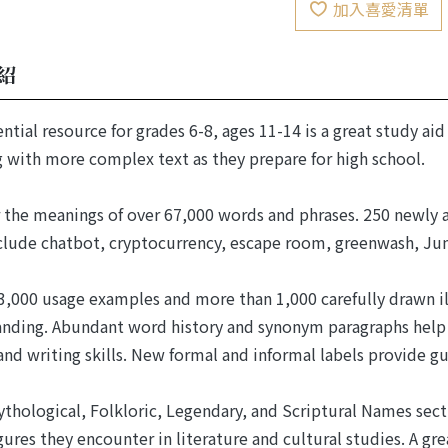
加入喜愛清單
紹
ential resource for grades 6-8, ages 11-14 is a great study ai
 with more complex text as they prepare for high school.
 the meanings of over 67,000 words and phrases. 250 newly a
nclude chatbot, cryptocurrency, escape room, greenwash, Ju
3,000 usage examples and more than 1,000 carefully drawn il
nding. Abundant word history and synonym paragraphs help
and writing skills. New formal and informal labels provide 
thological, Folkloric, Legendary, and Scriptural Names sec
gures they encounter in literature and cultural studies. A 