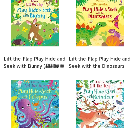
Lift-the-Flap Play Hide and
Lift-the-Flap Play Hide and
Seek with Bunny (翻翻硬頁
Seek with the Dinosaurs
書)
(翻翻硬頁書)