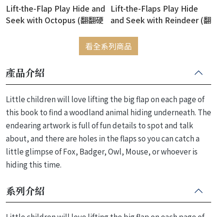
Lift-the-Flap Play Hide and
Lift-the-Flaps Play Hide
Seek with Octopus (翻翻硬
and Seek with Reindeer (翻
頁書)
翻書)
看全系列商品
產品介紹
Little children will love lifting the big flap on each page of
this book to find a woodland animal hiding underneath. The
endearing artwork is full of fun details to spot and talk
about, and there are holes in the flaps so you can catch a
little glimpse of Fox, Badger, Owl, Mouse, or whoever is
hiding this time.
系列介紹
Little children will love lifting the big flap on each page of