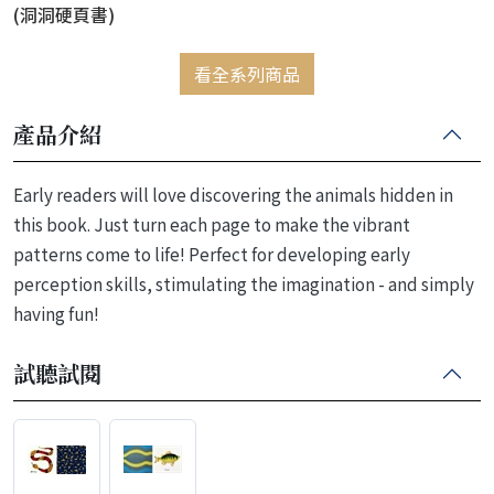
(洞洞硬頁書)
看全系列商品
產品介紹
Early readers will love discovering the animals hidden in
this book. Just turn each page to make the vibrant
patterns come to life! Perfect for developing early
perception skills, stimulating the imagination - and simply
having fun!
試聽試閱