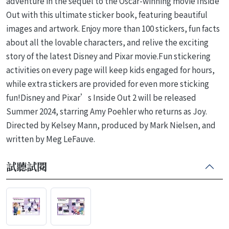
adventure in the sequel to the Oscar-winning movie Inside
Out with this ultimate sticker book, featuring beautiful
images and artwork. Enjoy more than 100 stickers, fun facts
about all the lovable characters, and relive the exciting
story of the latest Disney and Pixar movie.Fun stickering
activities on every page will keep kids engaged for hours,
while extra stickers are provided for even more sticking
fun!Disney and Pixar’s Inside Out 2 will be released
Summer 2024, starring Amy Poehler who returns as Joy.
Directed by Kelsey Mann, produced by Mark Nielsen, and
written by Meg LeFauve.
試聽試閱