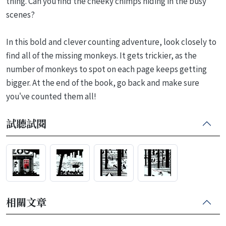
thing. Can you find the cheeky chimps hiding in the busy
scenes?
In this bold and clever counting adventure, look closely to
find all of the missing monkeys. It gets trickier, as the
number of monkeys to spot on each page keeps getting
bigger. At the end of the book, go back and make sure
you've counted them all!
試聽試閱
相關文章