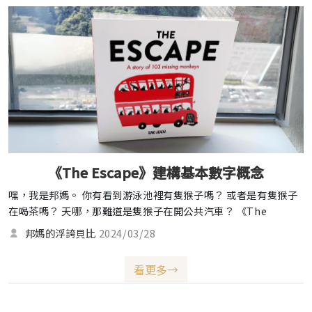
《The Escape》建構基本數字概念
嘿，我是邦媽。 你有看到游泳池裡有隻猴子嗎？ 或者是有隻猴子
在喝茶嗎？ 天哪，那難道是隻猴子在開公共汽車？ 《The
Escape: A Story of 103 Missing Monkeys》這本書把我們帶進
邦媽的浮誇貝比
2024/03/28
了一場有趣的冒險，裡面有103隻猴子從動物園逃出，展開了一場
在城市裡的淘氣之旅，但似乎沒有人留意到。你能幫忙找出那些調
看更多→
皮的猴子嗎？