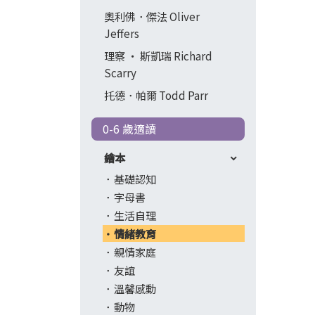
奧利佛．傑法 Oliver
Jeffers
理察 ‧ 斯凱瑞 Richard
Scarry
托德．帕爾 Todd Parr
0-6 歲適讀
繪本
基礎認知
字母書
生活自理
情緒教育
親情家庭
友誼
溫馨感動
動物