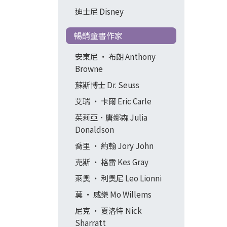
迪士尼 Disney
暢銷童書作家
安東尼 ‧ 布朗 Anthony
Browne
蘇斯博士 Dr. Seuss
艾瑞 ‧ 卡爾 Eric Carle
茱莉亞．唐娜森 Julia
Donaldson
喬里 ‧ 約翰 Jory John
克斯 ‧ 格雷 Kes Gray
萊奧 ‧ 利奧尼 Leo Lionni
莫 ‧ 威樂 Mo Willems
尼克 ‧ 夏洛特 Nick
Sharratt