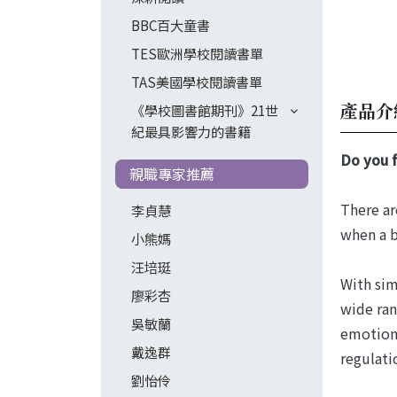
BBC百大童書
TES歐洲學校閱讀書單
TAS美國學校閱讀書單
產品介
《學校圖書館期刊》21世
紀最具影響力的書籍
Do you f
親職專家推薦
There ar
李貞慧
when a b
小熊媽
汪培珽
With sim
廖彩杏
wide ran
吳敏蘭
emotiona
戴逸群
regulati
劉怡伶