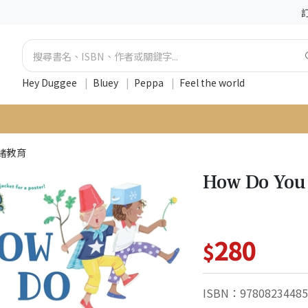
Hey Duggee
|
Bluey
|
Peppa
|
Feel the world
緒教育
How Do You
280
$
ISBN：97808234485