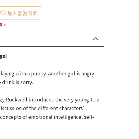
加入喜愛清單
月。
gs!
laying with a puppy. Another girl is angry
drink is sorry.
izzy Rockwell introduces the very young to a
scussion of the different characters'
concepts of emotional intelligence, self-