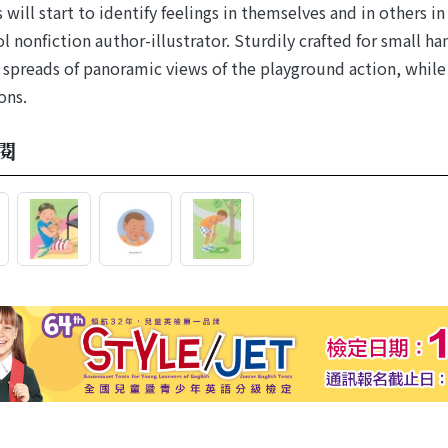
 will start to identify feelings in themselves and in others i
l nonfiction author-illustrator. Sturdily crafted for small ha
 spreads of panoramic views of the playground action, while
ons.
閱