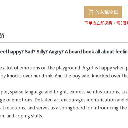
放入購物車
下單後立即採購，需3個
紹
eel happy? Sad? Silly? Angry? A board book all about feelin
e a lot of emotions on the playground. A girl is happy when p
oy knocks over her drink. And the boy who knocked over the 
ple, sparse language and bright, expressive illustrations, L
ge of emotions. Detailed art encourages identification and di
l reactions, and serves as a springboard for introducing the 
on, and coping skills.