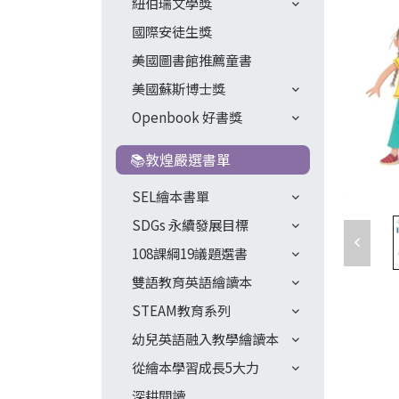
紐伯瑞文學獎
國際安徒生獎
美國圖書館推薦童書
美國蘇斯博士獎
Openbook 好書獎
📚敦煌嚴選書單
SEL繪本書單
SDGs 永續發展目標
108課綱19議題選書
雙語教育英語繪讀本
STEAM教育系列
幼兒英語融入教學繪讀本
從繪本學習成長5大力
深耕閱讀