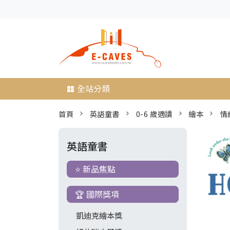
全站分類
首頁
英語童書
0-6 歲適讀
繪本
情
英語童書
⭐ 新品焦點
🏆 國際獎項
凱迪克繪本獎