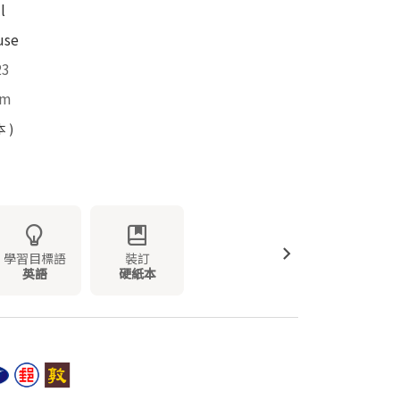
l
use
23
mm
 )
學習目標語
裝訂
英語
硬紙本