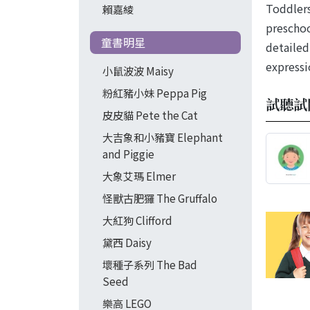
Toddlers
賴嘉綾
preschoo
童書明星
detailed
expressi
小鼠波波 Maisy
粉紅豬小妹 Peppa Pig
試聽試
皮皮貓 Pete the Cat
大吉象和小豬寶 Elephant
and Piggie
大象艾瑪 Elmer
怪獸古肥玀 The Gruffalo
大紅狗 Clifford
黛西 Daisy
壞種子系列 The Bad
Seed
樂高 LEGO