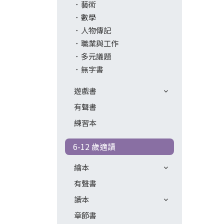
藝術
數學
人物傳記
職業與工作
多元議題
無字書
遊戲書
有聲書
練習本
6-12 歲適讀
繪本
有聲書
讀本
章節書