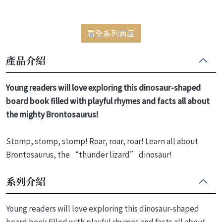
看全系列商品
產品介紹
Young readers will love exploring this dinosaur-shaped
board book filled with playful rhymes and facts all about
the mighty Brontosaurus!
Stomp, stomp, stomp! Roar, roar, roar! Learn all about
Brontosaurus, the “thunder lizard” dinosaur!
系列介紹
Young readers will love exploring this dinosaur-shaped
board book filled with playful rhymes and facts all about