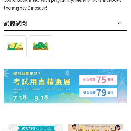
the mighty Dinosaur!
試聽試閱