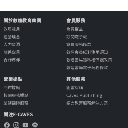
關於敦煌教育集團
會員服務
敦煌歲月
會員權益
經營理念
訂閱電子報
人力資源
會員服務條款
關係企業
敦煌會員紅利使用須知
合作夥伴
敦煌書局隱私權保護政策
敦煌書局電子商務條款
營業據點
其他服務
門市據點
圖書採購
校園服務據點
Caves Publishing
業務團隊服務
語言教育服務解決方案
關注E-CAVES