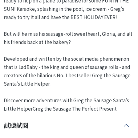
ready to hop on a plane to paradise for some FUN IN THE
SUN! Karaoke, splashing in the pool, ice cream - Greg's
ready to try it all and have the BEST HOLIDAY EVER!
But will he miss his sausage-roll sweetheart, Gloria, and all
his friends back at the bakery?
Developed and written by the social media phenomenon
that is LadBaby - the king and queen of sausage rolls - and
creators of the hilarious No. 1 bestseller Greg the Sausage
Santa's Little Helper.
Discover more adventures with Greg the Sausage Santa's
Little HelperGreg the Sausage The Perfect Present
試聽試閱