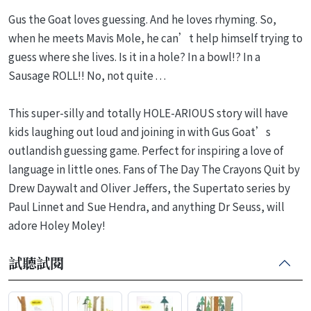
Gus the Goat loves guessing. And he loves rhyming. So,
when he meets Mavis Mole, he can’t help himself trying to
guess where she lives. Is it in a hole? In a bowl!? In a
Sausage ROLL!! No, not quite . . .
This super-silly and totally HOLE-ARIOUS story will have
kids laughing out loud and joining in with Gus Goat’s
outlandish guessing game. Perfect for inspiring a love of
language in little ones. Fans of The Day The Crayons Quit by
Drew Daywalt and Oliver Jeffers, the Supertato series by
Paul Linnet and Sue Hendra, and anything Dr Seuss, will
adore Holey Moley!
試聽試閱