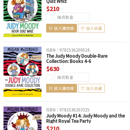
Quiz Whiz
$210
放入購物車
加入收藏
ISBN：9781536209518
The Judy Moody Double-Rare
Collection: Books 4-6
$630
放入購物車
加入收藏
ISBN：9781536203325
Judy Moody #14: Judy Moody and the
Right Royal Tea Party
$210