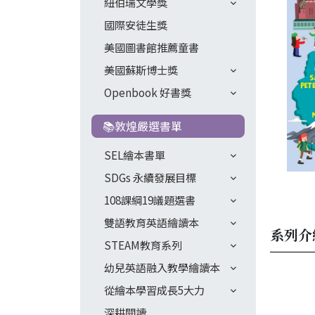
紐伯瑞文學獎
國際安徒生獎
美國圖書館推薦童書
美國蘇斯博士獎
Openbook 好書獎
📚敦煌嚴選書單
SEL繪本書單
SDGs 永續發展目標
108課綱19議題選書
雙語教育英語繪讀本
系列介
STEAM教育系列
幼兒英語融入教學繪讀本
從繪本學習成長5大力
深耕閱讀