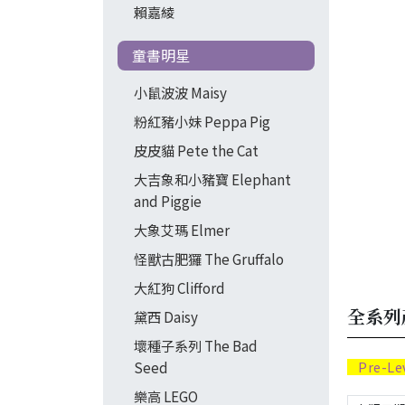
賴嘉綾
童書明星
小鼠波波 Maisy
粉紅豬小妹 Peppa Pig
皮皮貓 Pete the Cat
大吉象和小豬寶 Elephant
and Piggie
大象艾瑪 Elmer
怪獸古肥玀 The Gruffalo
大紅狗 Clifford
全系列
黛西 Daisy
壞種子系列 The Bad
Pre-Le
Seed
樂高 LEGO