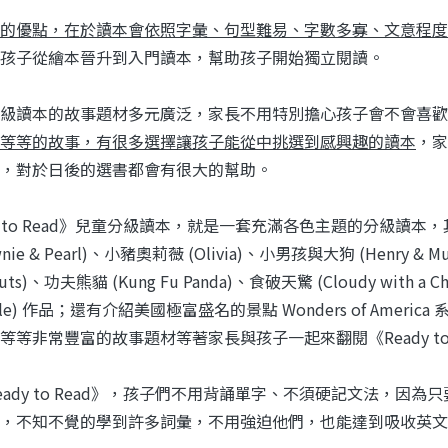
的優點，在於讀本會依照字彙、句型難易、字數多寡、文意程度
孩子從繪本晉升到入門讀本，幫助孩子開始獨立閱讀。
級讀本的故事題材多元廣泛，家長不用特別擔心孩子會不會喜歡
等等的故事，有很多選擇讓孩子能從中挑選到感興趣的讀本
，家
，對於日後的選書都會有很大的幫助。
dy to Read》兒童分級讀本，就是一套充滿各色主題的分級
ownie & Pearl)、小豬奧莉薇 (Olivia)、小男孩與大狗 (Hen
nuts)、功夫熊貓 (Kung Fu Panda)、食破天驚 (Cloudy with a
 Carle) 作品；還有介紹美國極富盛名的景點 Wonders of Ameri
等等非常豐富的故事題材等著家長與孩子一起來翻閱《Ready to 
eady to Read》，孩子們不用背誦單字、不須硬記文法，
，不知不覺的學到許多詞彙，不用強迫他們，也能達到吸收英文