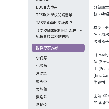
分級讀本
BBC百大童書
數，帶領
TES歐洲學校閱讀書單
TAS美國學校閱讀書單
其次，分
《學校圖書館期刊》21世
色、風格
紀最具影響力的書籍
吸引孩子
親職專家推薦
《Rea
李貞慧
咪 (Br
小熊媽
比 (Pea
汪培珽
(Eric
廖彩杏
學題材…
吳敏蘭
閱讀《R
戴逸群
的過程中
劉怡伶