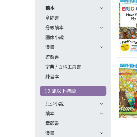
讀本
章節書
分級讀本
圖像小說
漫畫
遊戲書
字典 / 百科工具書
練習本
12 歲以上適讀
兒少小說
讀本
章節書
漫畫