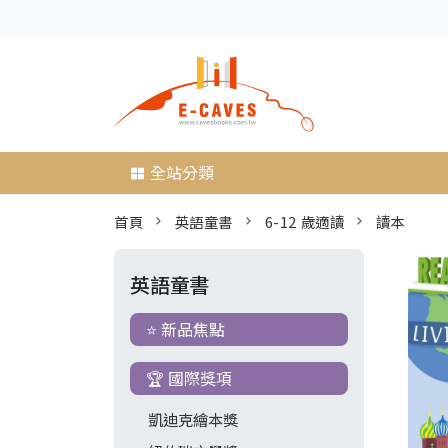
全站分類
首頁
英語童書
6-12 歲適讀
讀本
英語童書
⭐ 新品焦點
🏆 國際獎項
凱迪克繪本獎