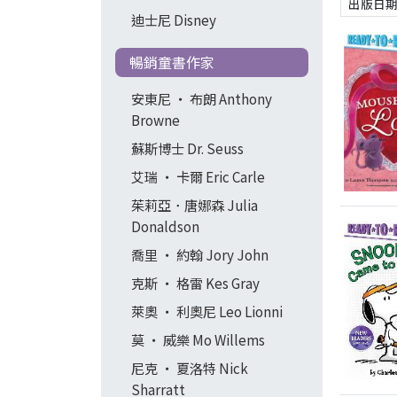
迪士尼 Disney
暢銷童書作家
安東尼 ‧ 布朗 Anthony
Browne
蘇斯博士 Dr. Seuss
艾瑞 ‧ 卡爾 Eric Carle
茱莉亞．唐娜森 Julia
Donaldson
喬里 ‧ 約翰 Jory John
克斯 ‧ 格雷 Kes Gray
萊奧 ‧ 利奧尼 Leo Lionni
莫 ‧ 威樂 Mo Willems
尼克 ‧ 夏洛特 Nick
Sharratt