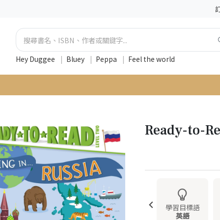
Hey Duggee
|
Bluey
|
Peppa
|
Feel the world
Ready-to-R
學習目標語
英語