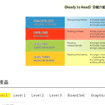
《Ready to Read
》分級介
產品
vel 1
Level 1
Level 2
Level 3
Boxed Set
Graphic