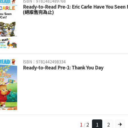
ISBN：9781481489768
Ready-to-Read Pre-1: Eric Carle Have You Seen 
(絕版售完為止)
ISBN：9781442498334
Ready-to-Read Pre-1: Thank You Day
1
2
1
2
/