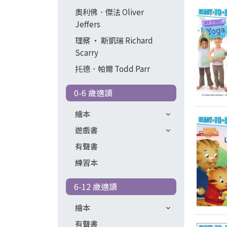
奧利佛．傑法 Oliver
Jeffers
理察 ‧ 斯凱瑞 Richard
Scarry
托德．帕爾 Todd Parr
0-6 歲適讀
繪本
遊戲書
有聲書
練習本
6-12 歲適讀
繪本
有聲書