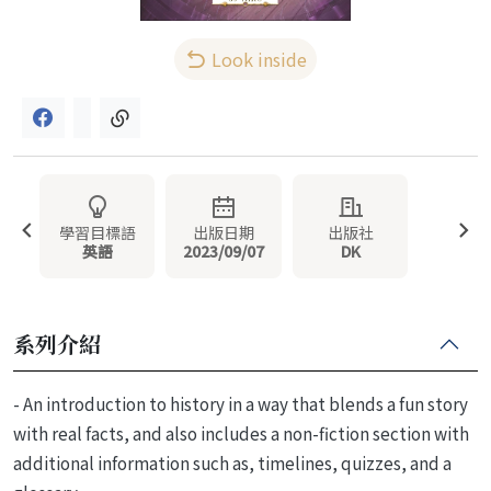
Look inside
學習目標語
出版日期
出版社
英語
2023/09/07
DK
系列介紹
- An introduction to history in a way that blends a fun story
with real facts, and also includes a non-fiction section with
additional information such as, timelines, quizzes, and a