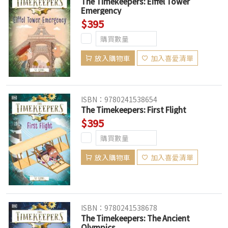
The Timekeepers: Eiffel Tower
Emergency
$395
放入購物車
加入喜愛清單
ISBN：9780241538654
The Timekeepers: First Flight
$395
放入購物車
加入喜愛清單
ISBN：9780241538678
The Timekeepers: The Ancient
Olympics