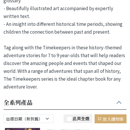
glossary.
- Beautifully illustrated art accompanied by expertly
written text.
- An insight into different historical time periods, showing
children the connection between past and present.
Tag along with the Timekeepers in these history-themed
adventure stories for 7 to 9 year-olds that will help readers
discover the amazing people and events that shaped our
world. With a range of adventures that span all of history,
The Timekeepers series is the ideal chapter book for any
adventure lover.
全系列產品
此頁全選
放入購物車