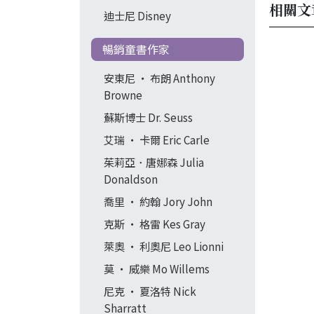
相關文
迪士尼 Disney
暢銷童書作家
安東尼 ‧ 布朗 Anthony
Browne
蘇斯博士 Dr. Seuss
艾瑞 ‧ 卡爾 Eric Carle
茱莉亞．唐娜森 Julia
Donaldson
喬里 ‧ 約翰 Jory John
克斯 ‧ 格雷 Kes Gray
萊奧 ‧ 利奧尼 Leo Lionni
莫 ‧ 威樂 Mo Willems
尼克 ‧ 夏洛特 Nick
Sharratt