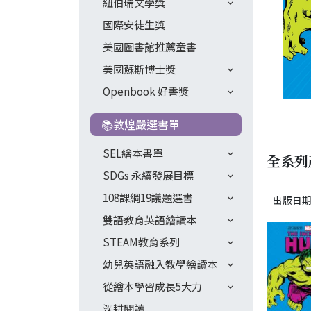
紐伯瑞文學獎
國際安徒生獎
美國圖書館推薦童書
美國蘇斯博士獎
Openbook 好書獎
📚敦煌嚴選書單
SEL繪本書單
全系列
SDGs 永續發展目標
108課綱19議題選書
雙語教育英語繪讀本
STEAM教育系列
幼兒英語融入教學繪讀本
從繪本學習成長5大力
深耕閱讀