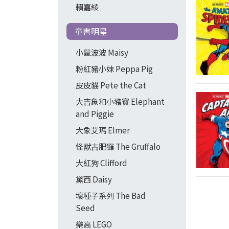
賴嘉綾
童書明星
小鼠波波 Maisy
粉紅豬小妹 Peppa Pig
皮皮貓 Pete the Cat
大吉象和小豬寶 Elephant
and Piggie
大象艾瑪 Elmer
怪獸古肥玀 The Gruffalo
大紅狗 Clifford
黛西 Daisy
壞種子系列 The Bad
Seed
樂高 LEGO