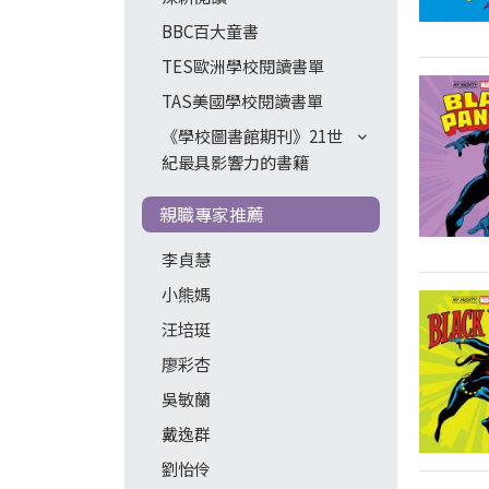
BBC百大童書
TES歐洲學校閱讀書單
TAS美國學校閱讀書單
《學校圖書館期刊》21世
紀最具影響力的書籍
親職專家推薦
李貞慧
小熊媽
汪培珽
廖彩杏
吳敏蘭
戴逸群
劉怡伶