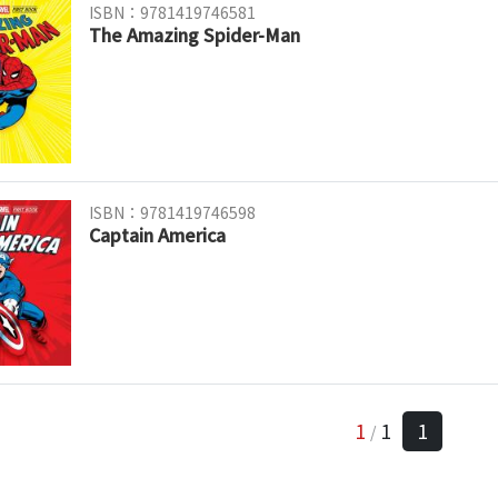
ISBN：9781419746581
The Amazing Spider-Man
ISBN：9781419746598
Captain America
1
1
1
/