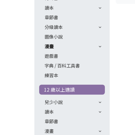
讀本
章節書
分級讀本
圖像小說
漫畫
遊戲書
字典 / 百科工具書
練習本
12 歲以上適讀
兒少小說
讀本
章節書
漫畫