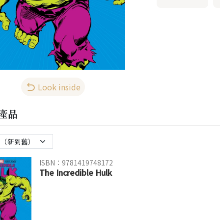
Look inside
產品
ISBN：9781419748172
The Incredible Hulk