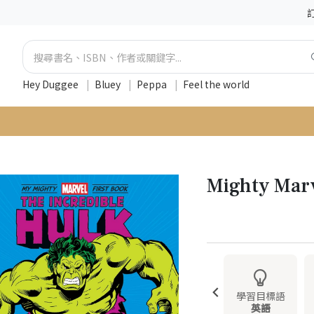
Hey Duggee
|
Bluey
|
Peppa
|
Feel the world
Mighty Marv
學習目標語
英語