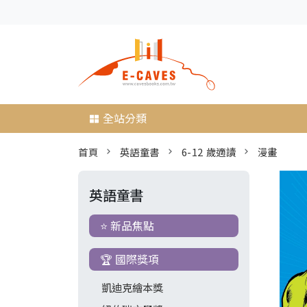
全站分類
首頁
英語童書
6-12 歲適讀
漫畫
英語童書
⭐ 新品焦點
🏆 國際獎項
凱迪克繪本獎