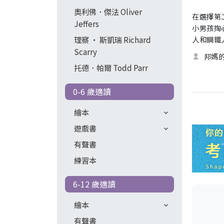
奧利佛．傑法 Oliver
在選擇第
Jeffers
小男孩掏心
人和鋼鐵
理察 ‧ 斯凱瑞 Richard
Scarry
邦媽
托德．帕爾 Todd Parr
0-6 歲適讀
繪本
遊戲書
有聲書
練習本
6-12 歲適讀
繪本
有聲書