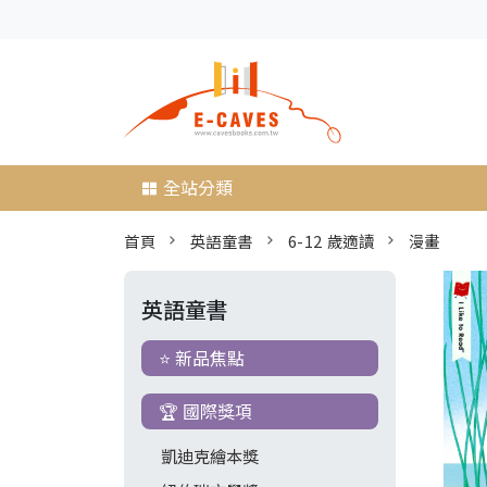
全站分類
首頁
英語童書
6-12 歲適讀
漫畫
英語童書
⭐ 新品焦點
🏆 國際獎項
凱迪克繪本獎