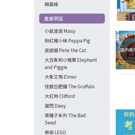
賴嘉綾
童書明星
小鼠波波 Maisy
粉紅豬小妹 Peppa Pig
國內庫
皮皮貓 Pete the Cat
大吉象和小豬寶 Elephant
and Piggie
大象艾瑪 Elmer
怪獸古肥玀 The Gruffalo
大紅狗 Clifford
黛西 Daisy
壞種子系列 The Bad
Seed
樂高 LEGO