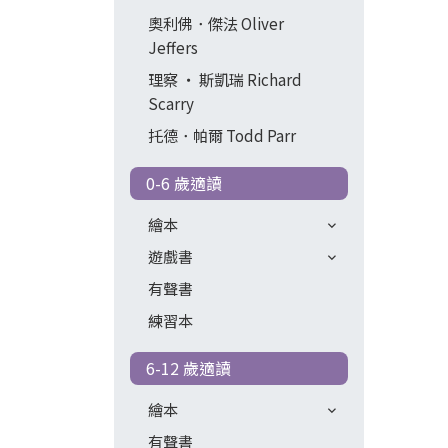
奧利佛．傑法 Oliver
Jeffers
理察 ‧ 斯凱瑞 Richard
Scarry
托德．帕爾 Todd Parr
0-6 歲適讀
繪本
遊戲書
有聲書
練習本
6-12 歲適讀
繪本
有聲書