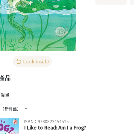
Look inside
產品
漫畫
ISBN：9780823454525
I Like to Read: Am I a Frog?