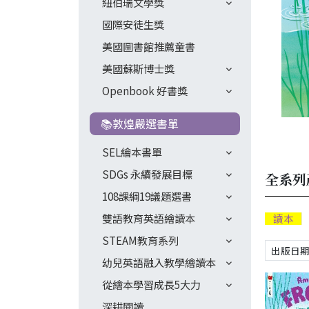
紐伯瑞文學獎
國際安徒生獎
美國圖書館推薦童書
美國蘇斯博士獎
Openbook 好書獎
📚敦煌嚴選書單
SEL繪本書單
SDGs 永續發展目標
全系列
108課綱19議題選書
雙語教育英語繪讀本
讀本
STEAM教育系列
幼兒英語融入教學繪讀本
從繪本學習成長5大力
深耕閱讀