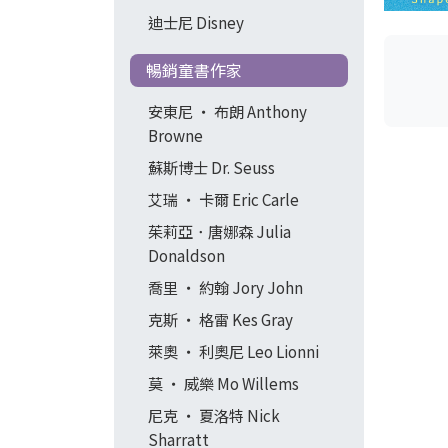
迪士尼 Disney
暢銷童書作家
安東尼 ‧ 布朗 Anthony
Browne
蘇斯博士 Dr. Seuss
艾瑞 ‧ 卡爾 Eric Carle
茱莉亞．唐娜森 Julia
Donaldson
喬里 ‧ 約翰 Jory John
克斯 ‧ 格雷 Kes Gray
萊奧 ‧ 利奧尼 Leo Lionni
莫 ‧ 威樂 Mo Willems
尼克 ‧ 夏洛特 Nick
Sharratt