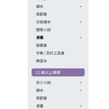
讀本
章節書
分級讀本
圖像小說
漫畫
遊戲書
字典 / 百科工具書
練習本
12 歲以上適讀
兒少小說
讀本
章節書
漫畫