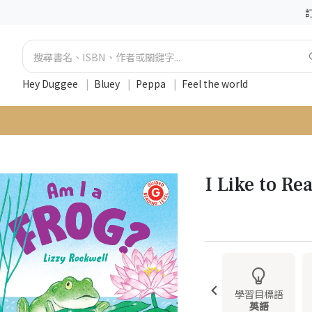
Hey Duggee
|
Bluey
|
Peppa
|
Feel the world
I Like to Re
學習目標語
英語