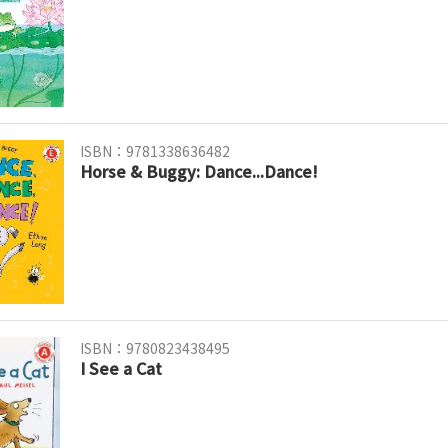
ISBN：9781338636482
Horse & Buggy: Dance...Dance!
ISBN：9780823438495
I See a Cat