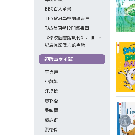
BBC百大童書
TES歐洲學校閱讀書單
TAS美國學校閱讀書單
《學校圖書館期刊》21世
紀最具影響力的書籍
親職專家推薦
李貞慧
小熊媽
汪培珽
廖彩杏
吳敏蘭
戴逸群
劉怡伶