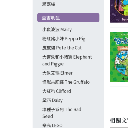
賴嘉綾
童書明星
小鼠波波 Maisy
粉紅豬小妹 Peppa Pig
皮皮貓 Pete the Cat
大吉象和小豬寶 Elephant
and Piggie
大象艾瑪 Elmer
怪獸古肥玀 The Gruffalo
大紅狗 Clifford
黛西 Daisy
壞種子系列 The Bad
Seed
相關文
樂高 LEGO