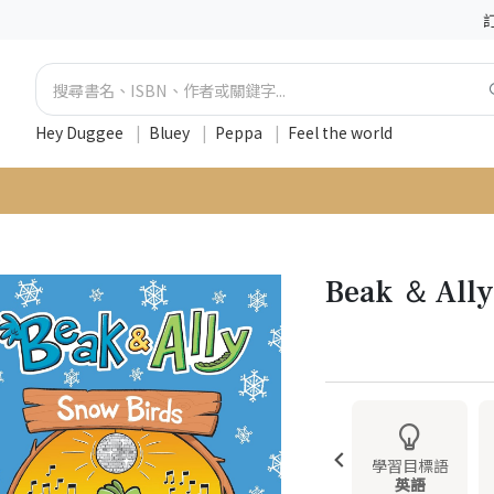
Hey Duggee
|
Bluey
|
Peppa
|
Feel the world
Beak ＆ Ally
學習目標語
英語