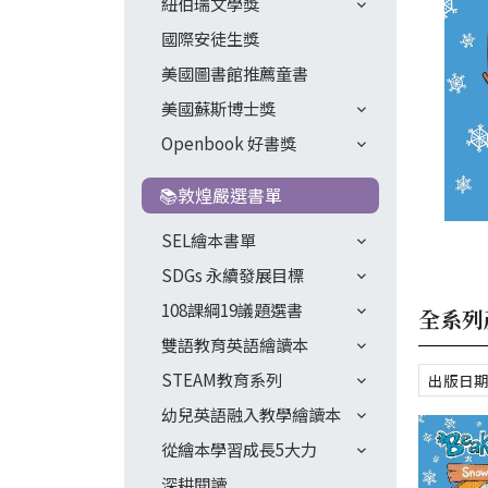
紐伯瑞文學獎
國際安徒生獎
美國圖書館推薦童書
美國蘇斯博士獎
Openbook 好書獎
📚敦煌嚴選書單
SEL繪本書單
SDGs 永續發展目標
108課綱19議題選書
全系列
雙語教育英語繪讀本
STEAM教育系列
幼兒英語融入教學繪讀本
從繪本學習成長5大力
深耕閱讀