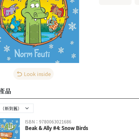
Look inside
產品
ISBN：9780063021686
Beak & Ally #4: Snow Birds