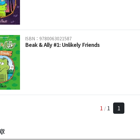
ISBN：9780063021587
Beak & Ally #1: Unlikely Friends
1
1
1
/
章