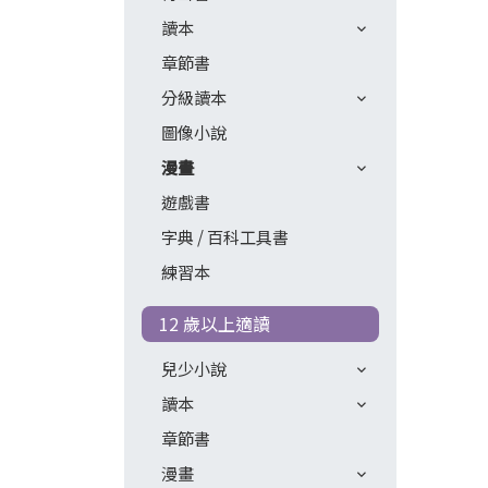
讀本
章節書
分級讀本
圖像小說
漫畫
遊戲書
字典 / 百科工具書
練習本
12 歲以上適讀
兒少小說
讀本
章節書
漫畫