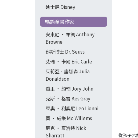
迪士尼 Disney
暢銷童書作家
安東尼 ‧ 布朗 Anthony
Browne
蘇斯博士 Dr. Seuss
艾瑞 ‧ 卡爾 Eric Carle
茱莉亞．唐娜森 Julia
Donaldson
喬里 ‧ 約翰 Jory John
克斯 ‧ 格雷 Kes Gray
萊奧 ‧ 利奧尼 Leo Lionni
莫 ‧ 威樂 Mo Willems
尼克 ‧ 夏洛特 Nick
Sharratt
從孩子六