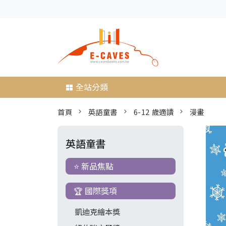
全站分類
首頁
英語童書
6-12 歲適讀
漫畫
英語童書
⭐ 新品焦點
🏆 國際獎項
凱迪克繪本獎