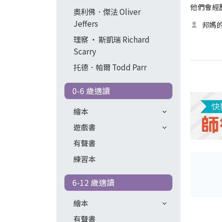
他們會經
奧利佛．傑法 Oliver
Jeffers
邦媽
理察 ‧ 斯凱瑞 Richard
Scarry
托德．帕爾 Todd Parr
0-6 歲適讀
繪本
遊戲書
有聲書
練習本
6-12 歲適讀
繪本
有聲書