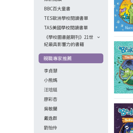
BBC百大童書
TES歐洲學校閱讀書單
TAS美國學校閱讀書單
《學校圖書館期刊》21世
紀最具影響力的書籍
親職專家推薦
李貞慧
小熊媽
汪培珽
廖彩杏
吳敏蘭
戴逸群
劉怡伶