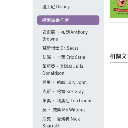
迪士尼 Disney
暢銷童書作家
安東尼 ‧ 布朗 Anthony
Browne
蘇斯博士 Dr. Seuss
相關文
艾瑞 ‧ 卡爾 Eric Carle
茱莉亞．唐娜森 Julia
Donaldson
喬里 ‧ 約翰 Jory John
克斯 ‧ 格雷 Kes Gray
萊奧 ‧ 利奧尼 Leo Lionni
莫 ‧ 威樂 Mo Willems
尼克 ‧ 夏洛特 Nick
Sharratt