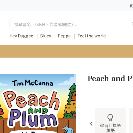
Hey Duggee
|
Bluey
|
Peppa
|
Feel the world
Peach and 
學習目標語
英語