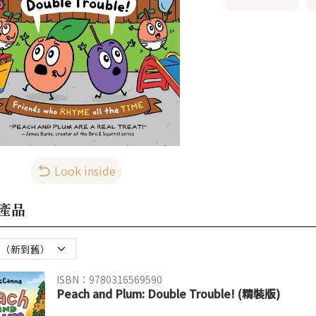
Look inside
產品
ISBN：9780316569590
Peach and Plum: Double Trouble! (精裝版)