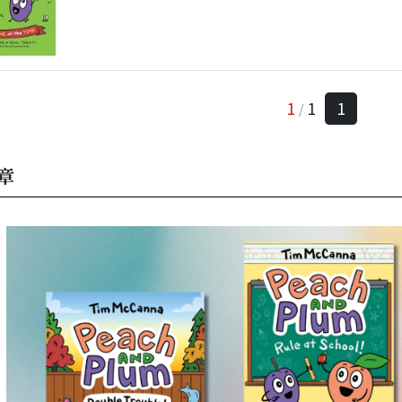
1
1
1
/
章