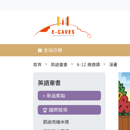
全站分類
首頁
英語童書
6-12 歲適讀
漫畫
英語童書
⭐ 新品焦點
🏆 國際獎項
凱迪克繪本獎