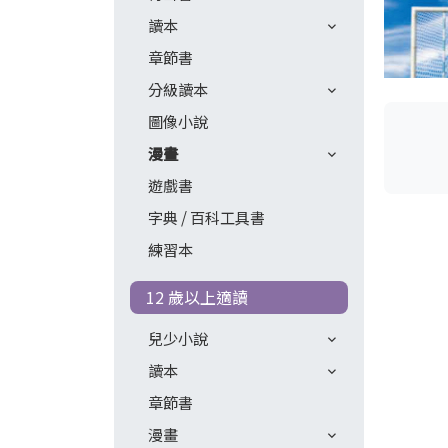
讀本
章節書
分級讀本
圖像小說
漫畫
遊戲書
字典 / 百科工具書
練習本
12 歲以上適讀
兒少小說
讀本
章節書
漫畫