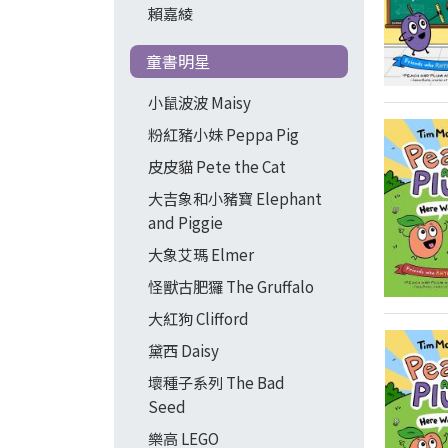
賴嘉綾
童書明星
小鼠波波 Maisy
粉紅豬小妹 Peppa Pig
皮皮貓 Pete the Cat
大吉象和小豬寶 Elephant
and Piggie
大象艾瑪 Elmer
怪獸古肥玀 The Gruffalo
大紅狗 Clifford
黛西 Daisy
壞種子系列 The Bad
Seed
樂高 LEGO