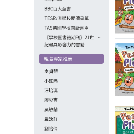
BBC百大童書
TES歐洲學校閱讀書單
TAS美國學校閱讀書單
《學校圖書館期刊》21世
紀最具影響力的書籍
親職專家推薦
李貞慧
小熊媽
汪培珽
廖彩杏
吳敏蘭
戴逸群
劉怡伶