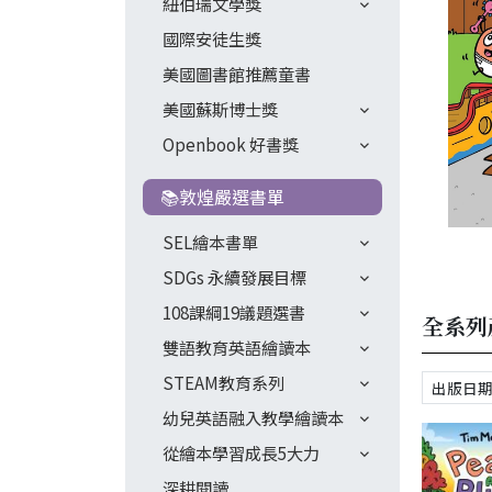
紐伯瑞文學獎
國際安徒生獎
美國圖書館推薦童書
美國蘇斯博士獎
Openbook 好書獎
📚敦煌嚴選書單
SEL繪本書單
SDGs 永續發展目標
108課綱19議題選書
全系列
雙語教育英語繪讀本
STEAM教育系列
幼兒英語融入教學繪讀本
從繪本學習成長5大力
深耕閱讀