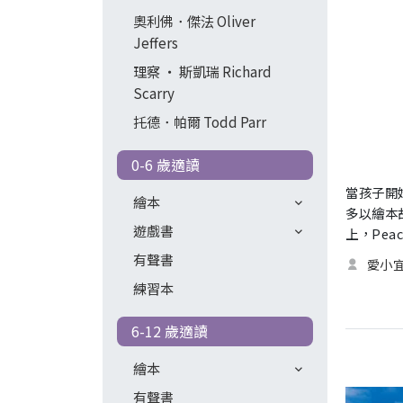
奧利佛．傑法 Oliver
Jeffers
理察 ‧ 斯凱瑞 Richard
Scarry
托德．帕爾 Todd Parr
0-6 歲適讀
當孩子開
繪本
多以繪本
遊戲書
上，Pea
有聲書
愛小
練習本
6-12 歲適讀
繪本
有聲書