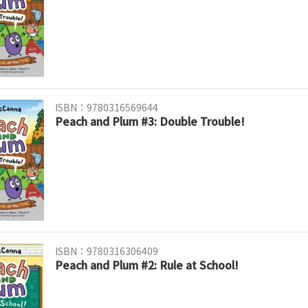
ISBN：9780316569644
Peach and Plum #3: Double Trouble!
ISBN：9780316306409
Peach and Plum #2: Rule at School!