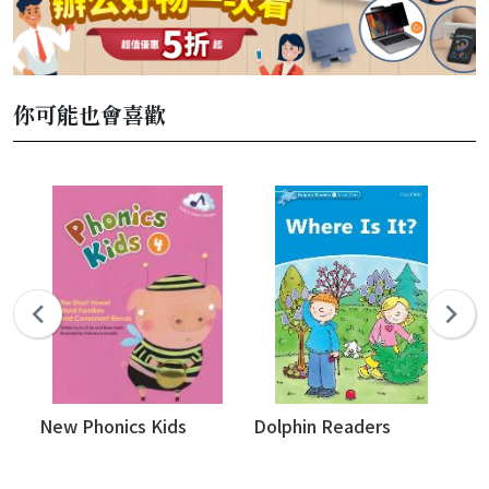
你可能也會喜歡
New Phonics Kids
Dolphin Readers
Gi