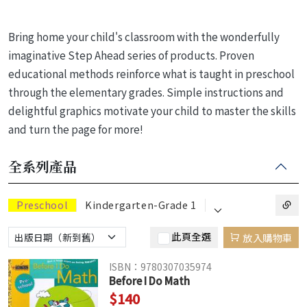
Bring home your child's classroom with the wonderfully
imaginative Step Ahead series of products. Proven
educational methods reinforce what is taught in preschool
through the elementary grades. Simple instructions and
delightful graphics motivate your child to master the skills
and turn the page for more!
全系列產品
⌵
Preschool
Kindergarten-Grade 1
此頁全選
放入購物車
ISBN：9780307035974
Before I Do Math
$140