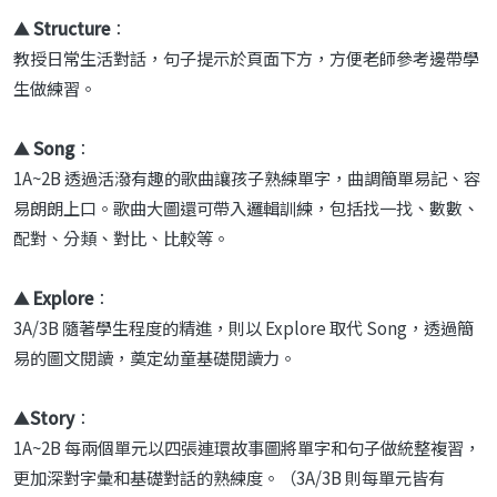
▲
Structure
：
教授日常生活對話，句子提示於頁面下方，方便老師參考邊帶學
生做練習。
▲
Song
：
1A~2B 透過活潑有趣的歌曲讓孩子熟練單字，曲調簡單易記、容
易朗朗上口。歌曲大圖還可帶入邏輯訓練，包括找一找、數數、
配對、分類、對比、比較等。
▲
Explore
：
3A/3B 隨著學生程度的精進，則以 Explore 取代 Song，透過簡
易的圖文閱讀，奠定幼童基礎閱讀力。
▲
Story
：
1A~2B 每兩個單元以四張連環故事圖將單字和句子做統整複習，
更加深對字彙和基礎對話的熟練度。（3A/3B 則每單元皆有