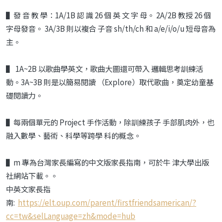
▌發 音 教 學：1A/1B 認 識 26 個 英 文 字 母。 2A/2B 教授 26 個
字母發音。 3A/3B 則以複合 子音 sh/th/ch 和 a/e/i/o/u 短母音為
主。
▌ 1A~2B 以歌曲學英文，歌曲大圖還可帶入 邏輯思考訓練活
動。3A~3B 則是以簡易閱讀 （Explore）取代歌曲，奠定幼童基
礎閱讀力。
▌每兩個單元的 Project 手作活動，除訓練孩子 手部肌肉外，也
融入數學、藝術、科學等跨學 科的概念。
▌m 專為台灣家長編寫的中文版家長指南，可於牛 津大學出版
社網站下載。。
中英文家長指
南:
https://elt.oup.com/parent/firstfriendsamerican/?
cc=tw&selLanguage=zh&mode=hub