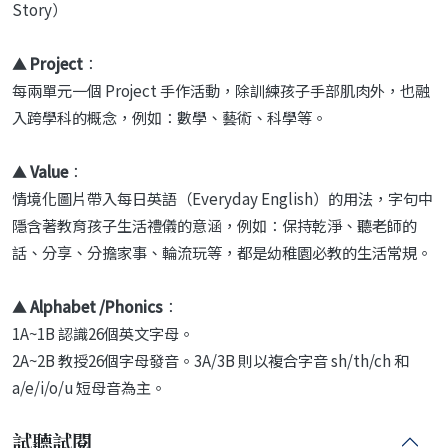
Story）
▲
Project
：
每兩單元一個 Project 手作活動，除訓練孩子手部肌肉外，也融
入跨學科的概念，例如：數學、藝術、科學等。
▲
Value
：
情境化圖片帶入每日英語（Everyday English）的用法，字句中
隱含著教育孩子生活禮儀的意涵，例如：保持乾淨、聽老師的
話、分享、分擔家事、輪流玩等，都是幼稚園必教的生活常規。
▲
Alphabet /Phonics
：
1A~1B 認識26個英文字母。
2A~2B 教授26個字母發音。3A/3B 則以複合字音 sh/th/ch 和
a/e/i/o/u 短母音為主。
試聽試閱