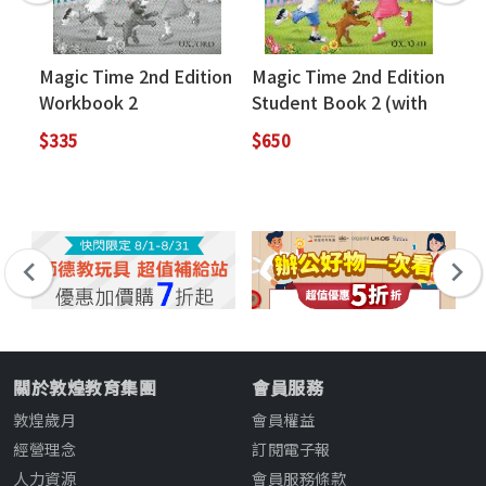
Magic Time 2nd Edition
Magic Time 2nd Edition
Le
Workbook 2
Student Book 2 (with
Wo
CD)
1 
$335
$650
$3
關於敦煌教育集團
會員服務
敦煌歲月
會員權益
經營理念
訂閱電子報
人力資源
會員服務條款