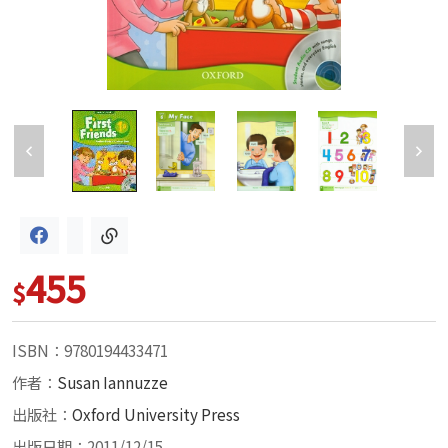
455
$
ISBN：9780194433471
作者：
Susan Iannuzze
出版社：
Oxford University Press
出版日期：2011/12/15