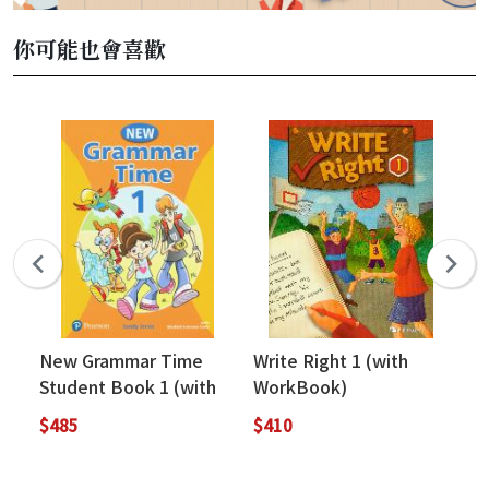
你可能也會喜歡
New Grammar Time
Write Right 1 (with
Gr
Student Book 1 (with
WorkBook)
St
Access Code)
St
$485
$410
$5