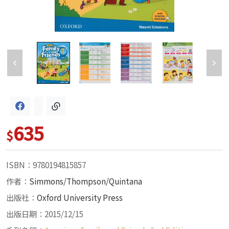
635
$
ISBN：9780194815857
作者：
Simmons/Thompson/Quintana
出版社：
Oxford University Press
出版日期：2015/12/15