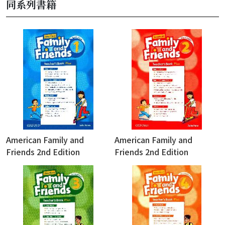
同系列書籍
American Family and
American Family and
Friends 2nd Edition
Friends 2nd Edition
Teacher's Book 1 (with
Teacher's Book 2 (with
Access code for Classroom
Access code for Classroom
Presentation Tool &
Presentation Tool &
Teacher Resource Center)
Teacher Resource Center)
(密碼銀漆一經刮開，恕不退
(密碼銀漆一經刮開，恕不退
換)
換)