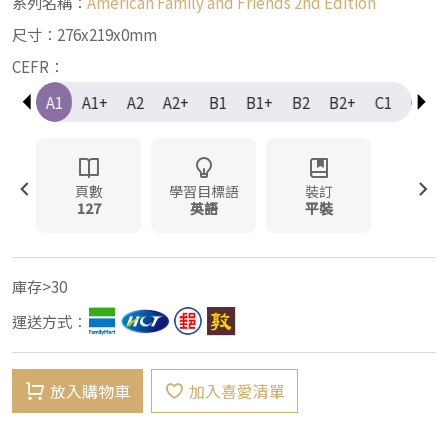
系列名稱：
American Family and Friends 2nd Edition
尺寸：276x219x0mm
CEFR：
e-A1
A1
A1+
A2
A2+
B1
B1+
B2
B2+
C1
C1+
頁數
學習目標語
裝訂
127
英語
平裝
庫存>30
運送方式：
放入購物車
加入喜愛清單