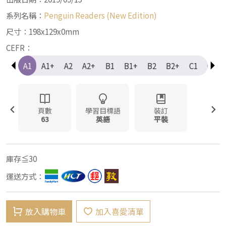
系列名稱：
Penguin Readers (New Edition)
尺寸：198x129x0mm
CEFR：
e-A1
A1
A1+
A2
A2+
B1
B1+
B2
B2+
C1
C1+
頁數
學習目標語
裝訂
63
英語
平裝
庫存≦30
運送方式：
放入購物車
加入喜愛清單