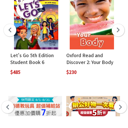
Let's Go 5th Edition
Oxford Read and
Ox
Student Book 6
Discover 2: Your Body
Di
(Book Only)
On
$485
$230
$2