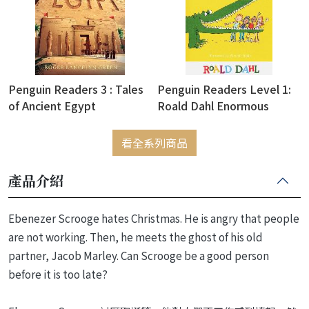
Penguin Readers 3 : Tales
Penguin Readers Level 1:
of Ancient Egypt
Roald Dahl Enormous
Crocodile (ELT Graded
Reader)(with Online
看全系列商品
Resources Access Code)
產品介紹
Ebenezer Scrooge hates Christmas. He is angry that people
are not working. Then, he meets the ghost of his old
partner, Jacob Marley. Can Scrooge be a good person
before it is too late?