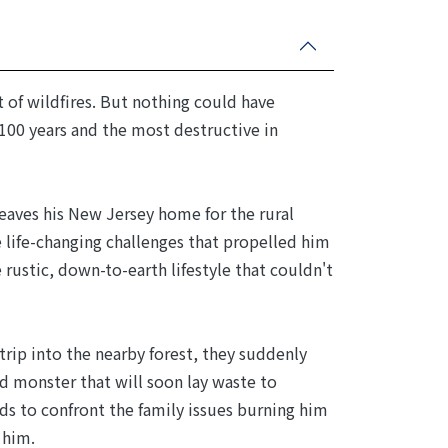
t of wildfires. But nothing could have
 100 years and the most destructive in
leaves his New Jersey home for the rural
he life-changing challenges that propelled him
rustic, down-to-earth lifestyle that couldn't
trip into the nearby forest, they suddenly
ed monster that will soon lay waste to
eds to confront the family issues burning him
 him.