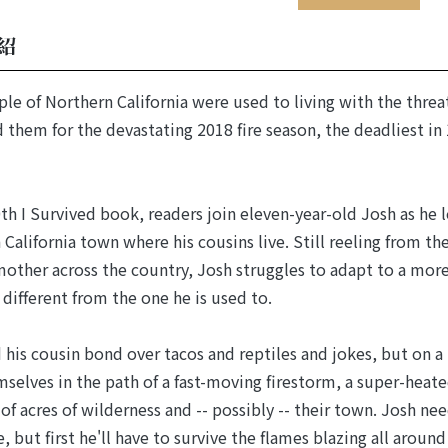
紹
le of Northern California were used to living with the threa
 them for the devastating 2018 fire season, the deadliest in
0th I Survived book, readers join eleven-year-old Josh as he 
 California town where his cousins live. Still reeling from t
mother across the country, Josh struggles to adapt to a more 
different from the one he is used to.
 his cousin bond over tacos and reptiles and jokes, but on a 
mselves in the path of a fast-moving firestorm, a super-heat
 of acres of wilderness and -- possibly -- their town. Josh ne
, but first he'll have to survive the flames blazing all around