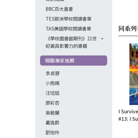
BBC百大童書
TES歐洲學校閱讀書單
同系列
TAS美國學校閱讀書單
《學校圖書館期刊》21世
紀最具影響力的書籍
親職專家推薦
李貞慧
小熊媽
汪培珽
廖彩杏
I Surviv
吳敏蘭
#13: I S
戴逸群
Californ
劉怡伶