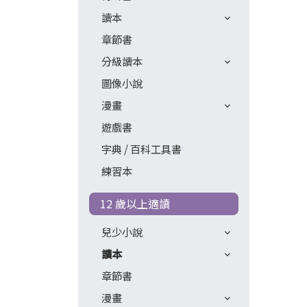
讀本
章節書
分級讀本
圖像小說
漫畫
遊戲書
字典 / 百科工具書
練習本
12 歲以上適讀
兒少小說
讀本
章節書
漫畫