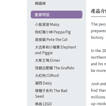
賴嘉綾
產品介
童書明星
The peop
小鼠波波 Maisy
prepared
粉紅豬小妹 Peppa Pig
history.
皮皮貓 Pete the Cat
大吉象和小豬寶 Elephant
In the 2
and Piggie
northern
大象艾瑪 Elmer
and his 
怪獸古肥玀 The Gruffalo
be more 
大紅狗 Clifford
黛西 Daisy
Josh and
find the
壞種子系列 The Bad
Seed
millions
up inside
樂高 LEGO