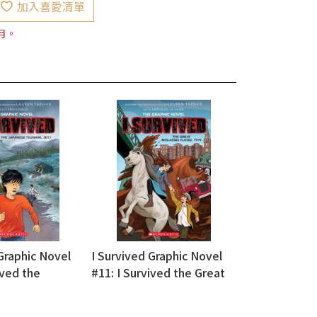
加入喜愛清單
月。
Graphic Novel
I Survived Graphic Novel
ived the
#11: I Survived the Great
sunami, 2011
Molasses Flood, 1919