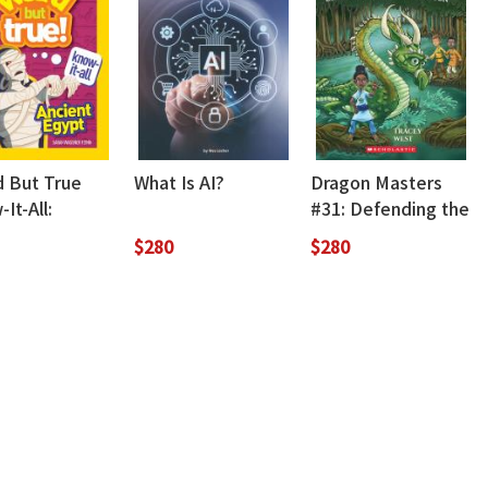
d But True
What Is AI?
Dragon Masters
It-All:
#31: Defending the
ent Egypt
Swamp Dragon
$280
$280