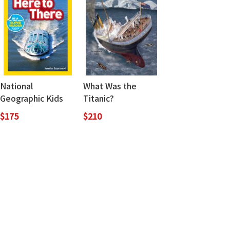
National
What Was the
Geographic Kids
Titanic?
Readers 1: Here to
$175
$210
There