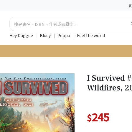
Hey Duggee
|
Bluey
|
Peppa
|
Feel the world
I Survived #
Wildfires, 2
245
$