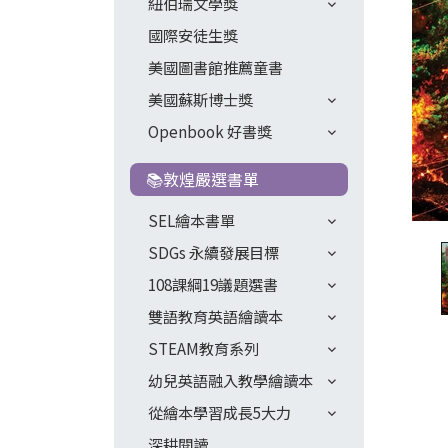
紐伯瑞文學獎
國際安徒生獎
美國圖書館推薦童書
美國蘇斯博士獎
Openbook 好書獎
📚敦煌嚴選書單
SEL繪本書單
SDGs 永續發展目標
108課綱19議題選書
雙語教育英語繪讀本
STEAM教育系列
幼兒英語融入教學繪讀本
從繪本學習成長5大力
深耕閱讀