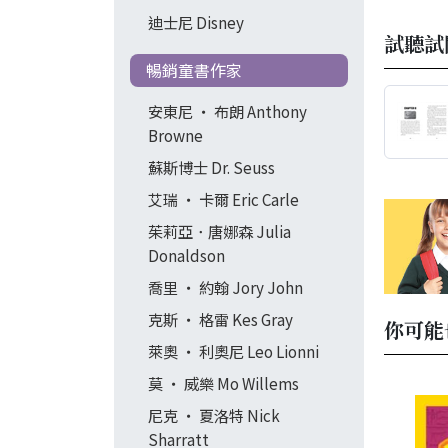
迪士尼 Disney
試聽試
暢銷童書作家
安東尼 ‧ 布朗 Anthony
Browne
蘇斯博士 Dr. Seuss
艾瑞 ‧ 卡爾 Eric Carle
茱莉亞．唐娜森 Julia
Donaldson
喬里 ‧ 約翰 Jory John
克斯 ‧ 格雷 Kes Gray
你可能
萊奧 ‧ 利奧尼 Leo Lionni
莫 ‧ 威樂 Mo Willems
尼克 ‧ 夏洛特 Nick
Sharratt