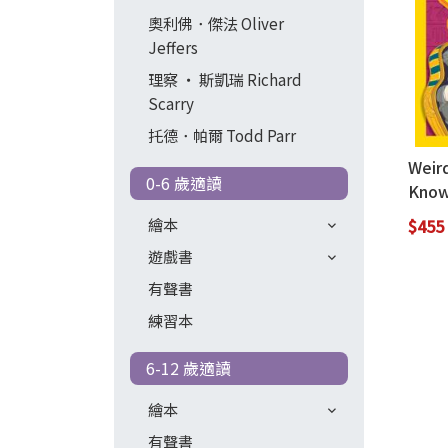
奧利佛．傑法 Oliver
Jeffers
理察 ‧ 斯凱瑞 Richard
Scarry
托德．帕爾 Todd Parr
Weir
0-6 歲適讀
Know-
Anci
繪本
$455
遊戲書
有聲書
練習本
6-12 歲適讀
繪本
有聲書