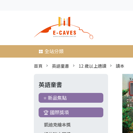
全站分類
首頁
英語童書
12 歲以上適讀
讀本
英語童書
⭐ 新品焦點
🏆 國際獎項
凱迪克繪本獎