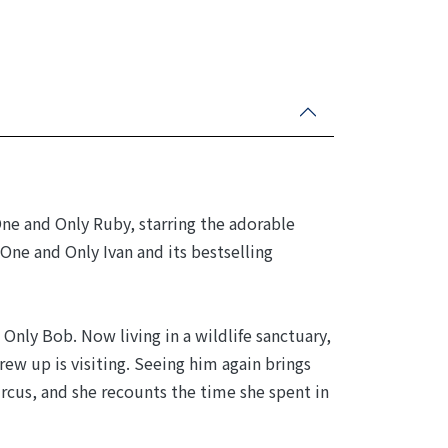
 and Only Ruby, starring the adorable
ne and Only Ivan and its bestselling
nly Bob. Now living in a wildlife sanctuary,
ew up is visiting. Seeing him again brings
ircus, and she recounts the time she spent in