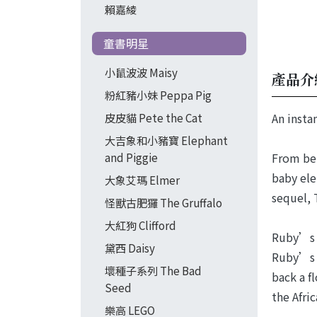
賴嘉綾
童書明星
小鼠波波 Maisy
產品介
粉紅豬小妹 Peppa Pig
An insta
皮皮貓 Pete the Cat
大吉象和小豬寶 Elephant
From bel
and Piggie
baby ele
大象艾瑪 Elmer
sequel, 
怪獸古肥玀 The Gruffalo
大紅狗 Clifford
Ruby’s s
黛西 Daisy
Ruby’s c
壞種子系列 The Bad
back a f
Seed
the Afri
樂高 LEGO