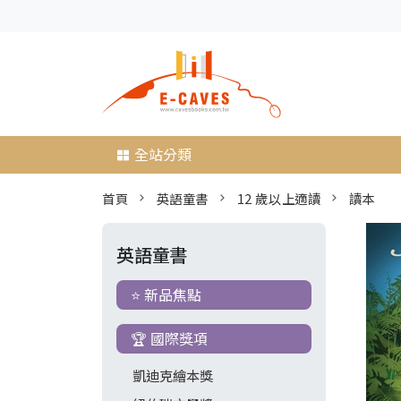
全站分類
首頁
英語童書
12 歲以上適讀
讀本
英語童書
⭐ 新品焦點
🏆 國際獎項
凱迪克繪本獎