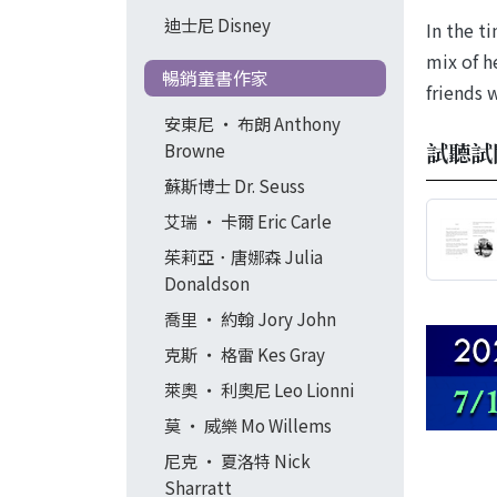
迪士尼 Disney
In the t
mix of h
暢銷童書作家
friends 
安東尼 ‧ 布朗 Anthony
試聽試
Browne
蘇斯博士 Dr. Seuss
艾瑞 ‧ 卡爾 Eric Carle
茱莉亞．唐娜森 Julia
Donaldson
喬里 ‧ 約翰 Jory John
克斯 ‧ 格雷 Kes Gray
萊奧 ‧ 利奧尼 Leo Lionni
莫 ‧ 威樂 Mo Willems
尼克 ‧ 夏洛特 Nick
Sharratt