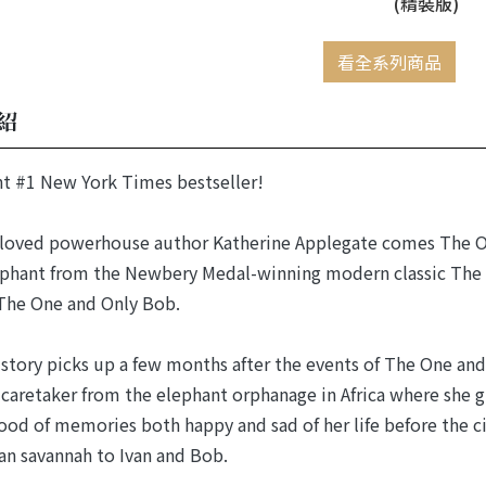
(精裝版)
看全系列商品
紹
nt #1 New York Times bestseller!
oved powerhouse author Katherine Applegate comes The One
phant from the Newbery Medal-winning modern classic The O
The One and Only Bob.
tory picks up a few months after the events of The One and O
aretaker from the elephant orphanage in Africa where she gr
lood of memories both happy and sad of her life before the c
can savannah to Ivan and Bob.