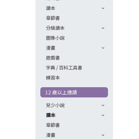
讀本
章節書
分級讀本
圖像小說
漫畫
遊戲書
字典 / 百科工具書
練習本
12 歲以上適讀
兒少小說
讀本
章節書
漫畫