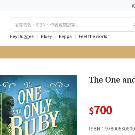
Hey Duggee
|
Bluey
|
Peppa
|
Feel the world
The One an
700
$
ISBN：97800630800