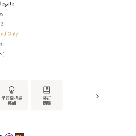
legate
ns
02
and Only
mm
 )
學習目標語
裝訂
英語
精裝