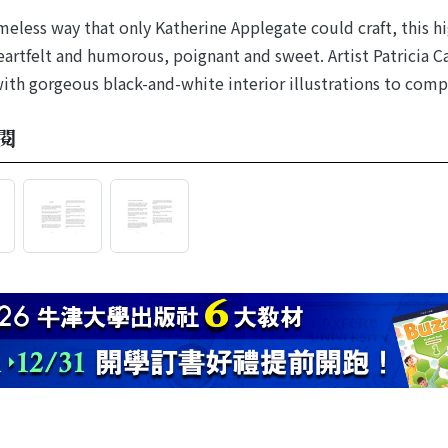
imeless way that only Katherine Applegate could craft, this hi
eartfelt and humorous, poignant and sweet. Artist Patricia Ca
with gorgeous black-and-white interior illustrations to comp
閱