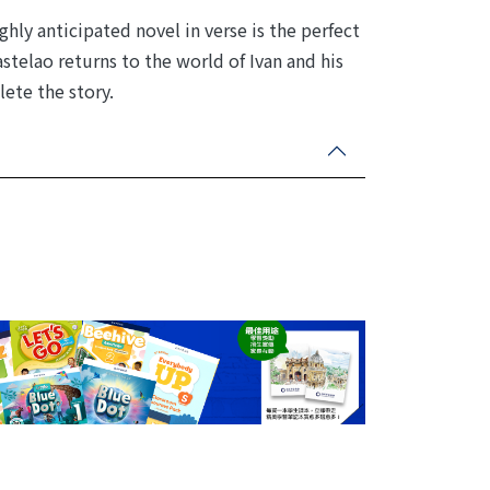
ghly anticipated novel in verse is the perfect
stelao returns to the world of Ivan and his
lete the story.