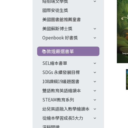
紐伯瑞文學獎
國際安徒生獎
美國圖書館推薦童書
美國蘇斯博士獎
Openbook 好書獎
📚敦煌嚴選書單
SEL繪本書單
SDGs 永續發展目標
108課綱19議題選書
雙語教育英語繪讀本
STEAM教育系列
幼兒英語融入教學繪讀本
從繪本學習成長5大力
深耕閱讀