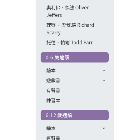
奧利佛．傑法 Oliver
Jeffers
理察 ‧ 斯凱瑞 Richard
Scarry
托德．帕爾 Todd Parr
0-6 歲適讀
繪本
遊戲書
有聲書
練習本
6-12 歲適讀
繪本
有聲書