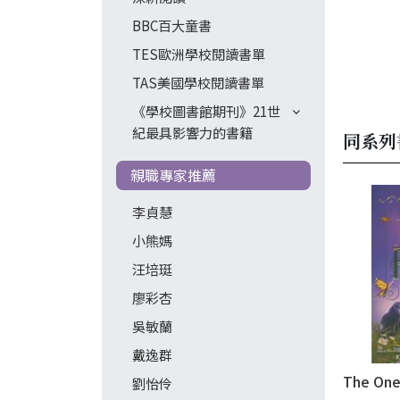
BBC百大童書
TES歐洲學校閱讀書單
TAS美國學校閱讀書單
《學校圖書館期刊》21世
紀最具影響力的書籍
同系列
親職專家推薦
李貞慧
小熊媽
汪培珽
廖彩杏
吳敏蘭
戴逸群
The One
劉怡伶