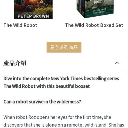
The Wild Robot
The Wild Robot Boxed Set
看全系列商品
產品介紹
Dive into the complete New York Times bestselling series
The Wild Robot with this beautiful boxset
Can a robot survive in the wilderness?
When robot Roz opens her eyes for the first time, she
discovers that she is alone on a remote, wild island. She has