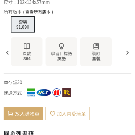
尺寸：192x134x57mm
所有版本
( 查看所有版本 )
套裝
$1,890
頁數
學習目標語
裝訂
864
英語
盒裝
庫存≦30
運送方式：
放入購物車
加入喜愛清單
同系列書籍