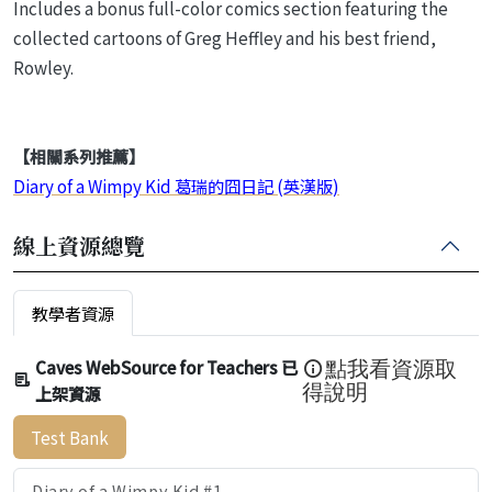
Includes a bonus full-color comics section featuring the
collected cartoons of Greg Heffley and his best friend,
Rowley.
【相關系列推薦】
Diary of a Wimpy Kid 葛瑞的囧日記 (英漢版)
線上資源總覽
教學者資源
Caves WebSource for Teachers 已
點我看資源取
上架資源
得說明
Test Bank
Diary of a Wimpy Kid #1