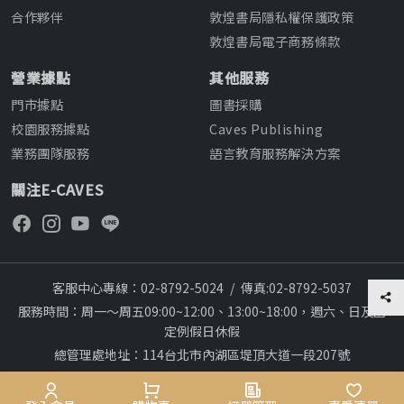
合作夥伴
敦煌書局隱私權保護政策
敦煌書局電子商務條款
營業據點
其他服務
門市據點
圖書採購
校園服務據點
Caves Publishing
業務團隊服務
語言教育服務解決方案
關注E-CAVES
客服中心專線：02-8792-5024
/
傳真:02-8792-5037
服務時間：周一～周五09:00~12:00、13:00~18:00，週六、日及國
定例假日休假
總管理處地址：114台北市內湖區堤頂大道一段207號
本網站建議採用chrome瀏覽器,瀏覽更順暢
Copyright © 2012~All rights reserved