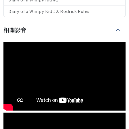
Diary of a Wimpy Kid #2: Rodrick Rules
相關影音